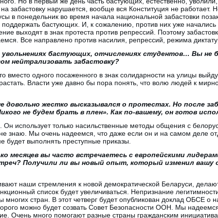
ого. Но в первый же день часть бастующих, естественно, уволили,
на забастовку нарушается, вообще вся Конституция не работает.
усы в понедельник во время начала национальной забастовки поз
 поддержать бастующих. И, к сожалению, против них уже начались
ние выходят в знак протеста против репрессий. Поэтому забастовк
емся. Все направлено против насилия, репрессий, режима диктату
 увольнениях бастующих, отчислениях студентов… Вы не б
зом нейтрализовать забастовку?
о вместо одного посаженного в знак солидарности на улицы выйду
арастать. Власти уже давно бы пора понять, что волю людей к мир
е довольно жестко высказывался о протестах. Но после за
икого не будем брать в плен». Как по-вашему, он готов исп
. Он использует только насильственные методы общения с белорус
я не знаю. Мы очень надеемся, что даже если он и на самом деле о
 не будет выполнять преступные приказы.
ко месяцев вы часто встречаетесь с европейскими лидерами
треч? Получили ли вы новый опыт, который изменил вашу 
вают наши стремления к новой демократической Беларуси, делают
нкционный список будет увеличиваться. Непризнание легитимност
ы многих стран. В этот четверг будет опубликован доклад ОБСЕ о 
торого можно будет созвать Совет Безопасности ООН. Мы надеемся
е. Очень много помогают разные страны гражданским инициатива