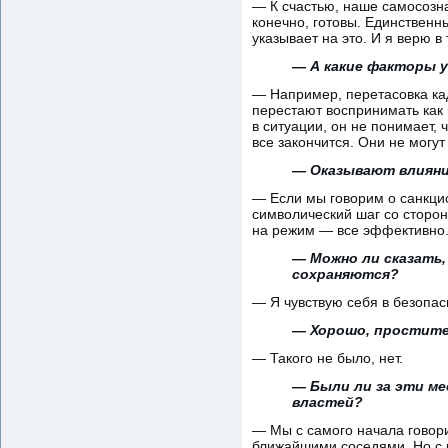
— К счастью, наше самосозна
конечно, готовы. Единственн
указывает на это. И я верю в
— А какие факторы 
— Например, перетасовка ка
перестают воспринимать как 
в ситуации, он не понимает, 
все закончится. Они не могу
— Оказывают влияни
— Если мы говорим о санкцио
символический шаг со сторон
на режим — все эффективно
— Можно ли сказать,
сохраняются?
— Я чувствую себя в безопас
— Хорошо, простите.
— Такого не было, нет.
— Были ли за эти м
властей?
— Мы с самого начала говори
ближайшими соседями. Но с 