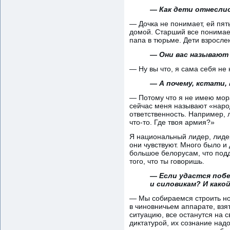
— Как дети отнеслис
— Дочка не понимает, ей пять
домой. Старший все понимает,
папа в тюрьме. Дети взросле
— Они вас называют
— Ну вы что, я сама себя не
— А почему, кстати,
— Потому что я не имею мора
сейчас меня называют «народ
ответственность. Например, 
что-то. Где твоя армия?»
Я национальный лидер, лидер
они чувствуют. Много было и
большое белорусам, что подд
того, что ты говоришь.
— Если удастся поб
и силовикам? И како
— Мы собираемся строить но
в чиновничьем аппарате, взя
ситуацию, все останутся на 
диктатурой, их сознание надо