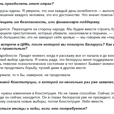
очь преодолеть этот страх?
орусы едины. Я уверена, что они каждый день колеблются — выпол
решение каждого человека, это его достоинство. Что значит помочь
ещать им безопасность, или финансовую поддержку.
орится. Переходите на сторону народа. Мы будем вместе строить 
ершили преступления, которые убивали, насиловали в тюрьмах, — 
Но большинство, кто не замарал себя кровью — мы говорим им «пе
встрече в ЦИКе, после которой вы покинули Беларусь? Как
о правильным?
дробности. Придет момент, когда я расскажу все от начала и до ко
вой выбор сделала. Я очень рада, что белорусы меня поддержали 
ь тяжелое психологическое состояние в тот момент. Бывают момен
ли продолжать борьбу, пускай даже в другом месте.
жали, то я бы, наверное, не продолжала.
новой Конституции, о которой он несколько раз уже заявлял,
нужны изменения в Конституции. Но не таким способом. Сейчас эт
де он сейчас находится. Он в глазах белорусов уже не президент, о
тому сначала новые выборы, потом Конституция. Либо вместе.
оться месяцы и годы, если это потребуется?