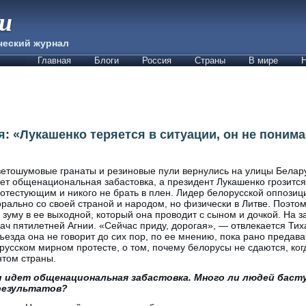
ии
ческий журнал
Главная
Блоги
Россия
Страны
В мире
Н
: «Лукашенко теряется в ситуации, он не понимае
етошумовые гранаты и резиновые пули вернулись на улицы Белару
ет общенациональная забастовка, а президент Лукашенко грозится
отестующим и никого не брать в плен. Лидер белорусской оппозиц
рально со своей страной и народом, но физически в Литве. Поэто
 зуму в ее выходной, который она проводит с сыном и дочкой. На 
ач пятилетней Агнии. «Сейчас приду, дорогая», — отвлекается Тих
ъезда она не говорит до сих пор, по ее мнению, пока рано предав
орусском мирном протесте, о том, почему белорусы не сдаются, ко
нтом страны.
 идет общенациональная забастовка. Много ли людей баст
результатов?