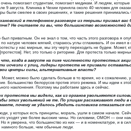
 очень помогают студентам, помогают медикам. И людям, которые
ле 9 августа. Клиника в Чехии приняла около 40 человек для ока
еры были смелее в своих решениях, и такие решения принимались 
хановский в телефонном разговоре из тюрьмы призвал вас
тче? Не считаете ли вы, что большинство возможностей да
был приватным. Он не знал о том, что часть этого разговора я опу
 я по натуре человек мягкий, стараюсь углы сглаживать. И он имел в
протесты у нас мирные, мы эту черту переходить не будем. Может, к
протестов]. Нет, это только о риторике. Для протеста только мирн
 что, когда в августе на пике численности протестных акци
ти исчезли с улиц, лидеры протеста не призвали оставать
свои центры силы, альтернативные власти?
Может, можно было сделать больше в то время, но к сожалению, уж
ние. Большинство белорусов против этого режима. И мы идем к это
ьного наклонения. Поэтому мы работаем здесь и сейчас.
х протестов мы видели, как из органов увольняются силови
бы этих увольнений не те. По улицам расхаживают люди в ф
маете, почему не удалось убедить силовиков отказаться 
ди, у которых есть принципы, мораль, ушли в самом начале. Сейч
что уходят уже более высокие чины. Но силовики, ОМОН — они на
Но я уверена, что большинство из них — и в номенклатуре, и в си
я намного больше, чем обычные люди.