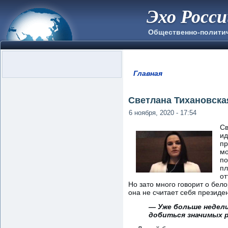
Эхо Росс
Общественно-полити
Главная
Вы здесь
Светлана Тихановская
6 ноября, 2020 - 17:54
Св
ид
пр
мо
по
пл
от
Но зато много говорит о бел
она не считает себя президе
— Уже больше недели
добиться значимых 