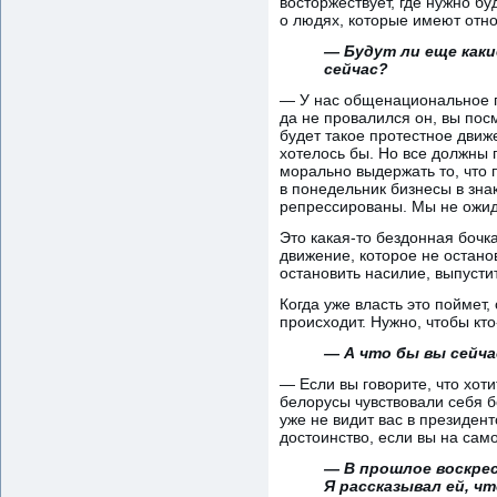
восторжествует, где нужно бу
о людях, которые имеют отн
— Будут ли еще каки
сейчас?
— У нас общенациональное пр
да не провалился он, вы пос
будет такое протестное движ
хотелось бы. Но все должны п
морально выдержать то, что 
в понедельник бизнесы в зна
репрессированы. Мы не ожида
Это какая-то бездонная бочка
движение, которое не остан
остановить насилие, выпусти
Когда уже власть это поймет,
происходит. Нужно, чтобы кто
— А что бы вы сейча
— Если вы говорите, что хот
белорусы чувствовали себя б
уже не видит вас в президен
достоинство, если вы на сам
— В прошлое воскрес
Я рассказывал ей, чт