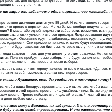
дет работать для людей, а не для себя, то эти люди, конечно, там о
ошение к преступлениям.
е-то акции или забастовки общенационального масштаба, н
отестное движение длится уже 85 дней. И то, что многие говорят
мотрите просто в перспективе. Могли бы мы вообще подумать полго
ение? В масштабе одной недели эти забастовки, возможно, выгляде
онимать, в каких условиях это все проходит. Люди осознанно идут 
происходит. Осознанно идут на забастовку, осознанно идут на улиц
к солидарности. Они примерно понимали, какие будут последствия.
ли, что будут закрываться бизнесы, которые выступили в знак соли
, когда кажется — все, дно уже достигнуто этим режимом. Нет, он 
овится. Пока не пройдут новые выборы и не будут выполнены треб
ть политзаключенных, провести новые выборы.
 откроет глаза, снимет корону наконец-то свою и скажет: «Да, все,
-то взял на себя смелость и сел за стол переговоров.
с сказали Лукашенко, если бы увиделись с ним лицом к лицу?
ите, чтобы наша Беларусь процветала, если вы хотите, чтобы ваш н
езопасно в этой стране, просто прислушайтесь к ним. Вы же видите
тском кресле. Просто поймите это и сделайте самый главный шаг в 
ом деле любите свою страну.
енье мою маму в Барановичах задержали. И она в изоляторе 
о буду с вами сегодня разговаривать. И она рассказала, что