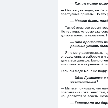
— Как им можно пом
— Они же уже видят, как бел
преступные приказы. Но это 
— Может быть, пооб
— Так об этом все время гов
Но те люди, которые уже сов
должны понести наказание. 
— Что произошло на 
решение уехать был
— Я не могу рассказывать по
определенным выбором и я с
двигаться дальше. Было очен
или оказаться за решеткой, и
Если бы люди меня не поддер
— Идея Лукашенко о 
состоятельна?
— Мы все понимаем, что нам 
пребывания Лукашенко там, г
но цепляется за власть. Поэ
— Готовы ли вы бор