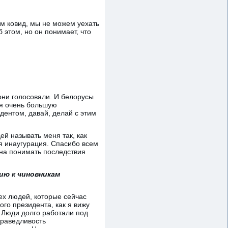
ам ковид, мы не можем уехать
 этом, но он понимает, что
они голосовали. И белорусы
бя очень большую
дентом, давай, делай с этим
ей называть меня так, как
я инаугурация. Спасибо всем
жна понимать последствия
ию к чиновникам
ех людей, которые сейчас
го президента, как я вижу
. Люди долго работали под
праведливость