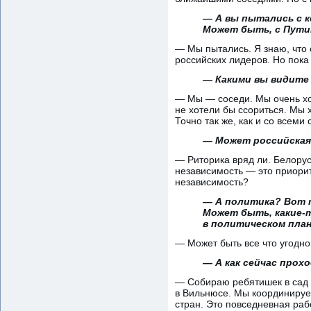
— А вы пытались с к
Может быть, с Пут
— Мы пытались. Я знаю, что
российских лидеров. Но пока 
— Какими вы видите 
— Мы — соседи. Мы очень хо
не хотели бы ссориться. Мы 
Точно так же, как и со всеми
— Может российская
— Риторика вряд ли. Белорус
независимость — это приорит
независимость?
— А политика? Вот 
Может быть, какие-
в политическом план
— Может быть все что угодно
— А как сейчас прох
— Собираю ребятишек в сад и
в Вильнюсе. Мы координируе
стран. Это повседневная раб