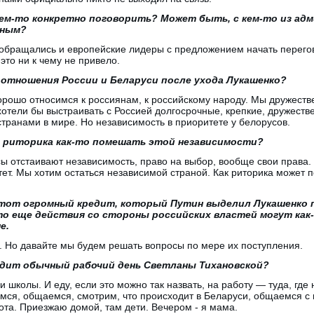
ем-то конкретно поговорить? Может быть, с кем-то из ад
иным?
 обращались и европейские лидеры с предложением начать перего
это ни к чему не привело.
отношения России и Беларуси после ухода Лукашенко?
рошо относимся к россиянам, к российскому народу. Мы дружеств
хотели бы выстраивать с Россией долгосрочные, крепкие, дружест
 странами в мире. Но независимость в приоритете у белорусов.
 риторика как-то помешать этой независимости?
ы отстаивают независимость, право на выбор, вообще свои права.
ет. Мы хотим остаться независимой страной. Как риторика может 
тот огромный кредит, который Путин выделил Лукашенко п
то еще действия со стороны российских властей могут ка
е.
. Но давайте мы будем решать вопросы по мере их поступления.
одит обычный рабочий день Светланы Тихановской?
 школы. И еду, если это можно так назвать, на работу — туда, где
мся, общаемся, смотрим, что происходит в Беларуси, общаемся с
ота. Приезжаю домой, там дети. Вечером - я мама.