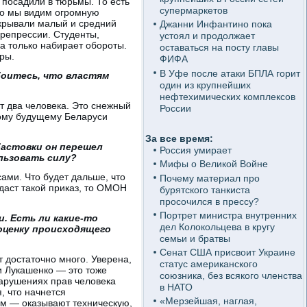
 посадили в тюрьмы. То есть
супермаркетов
 Но мы видим огромную
акрывали малый и средний
Джанни Инфантино пока
 репрессии. Студенты,
устоял и продолжает
а только набирает обороты.
оставаться на посту главы
ры.
ФИФА
В Уфе после атаки БПЛА горит
оитесь, что властям
один из крупнейших
нефтехимических комплексов
т два человека. Это снежный
России
ному будущему Беларуси
За все время:
бастовки он перешел
Россия умирает
ользовать силу?
Мифы о Великой Войне
ами. Что будет дальше, что
Почему материал про
тдаст такой приказ, то ОМОН
бурятского танкиста
просочился в прессу?
Портрет министра внутренних
. Есть ли какие-то
дел Колокольцева в кругу
оценку происходящего
семьи и братвы
Сенат США присвоит Украине
 достаточно много. Уверена,
статус американского
и Лукашенко — это тоже
союзника, без всякого членства
нарушениях прав человека
в НАТО
, что начнется
«Мерзейшая, наглая,
м — оказывают техническую,