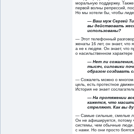
моральную поддержку. Также
первой волны репрессий, пос
Но мы хотели бы, чтобы лид
— Ваш муж Сергей Ти
вы действовать жес
использованы?
— Этот телефонный разговор 
женаты 16 лет, он знает, что
а не к людям. Он знает, что 
о насильственном характере [
— Нет ли сожаления,
тысяч, силовики поч
образом создавать 
— Сожалеть можно о многом. 
цель, есть протестное движе
История не знает сослагател
— На протяжении все
кажется, что масшта
стреляют. Как вы ду
— Самые сильные, смелые лю
Он не афишируется, потому 
системы, чем обычные люди. 
с нами. Но они просто боятс