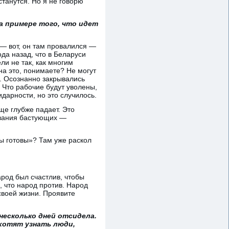
станутся. Но я не говорю
а примере того, что идет
 — вот, он там провалился —
да назад, что в Беларуси
ли не так, как многим
на это, понимаете? Не могут
у. Осознанно закрывались
 Что рабочие будут уволены,
дарности, но это случилось.
еще глубже падает. Это
ования бастующих —
 мы готовы»? Там уже раскол
арод был счастлив, чтобы
, что народ против. Народ
своей жизни. Проявите
несколько дней отсидела.
 хотят узнать люди,