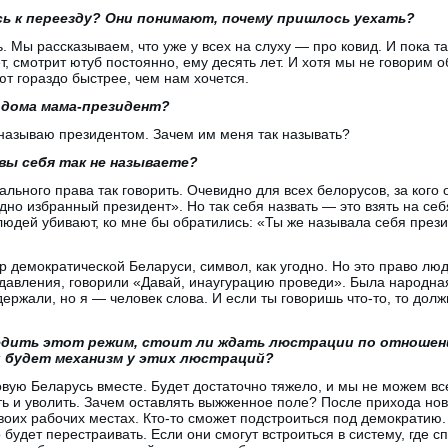
ь к переезду? Они понимают, почему пришлось уехать?
. Мы рассказываем, что уже у всех на слуху — про ковид. И пока т
 смотрит ютуб постоянно, ему десять лет. И хотя мы не говорим об
ют гораздо быстрее, чем нам хочется.
 дома мама-президент?
 называю президентом. Зачем им меня так называть?
 вы себя так не называете?
льного права так говорить. Очевидно для всех белорусов, за кого 
но избранный президент». Но так себя назвать — это взять на се
людей убивают, ко мне бы обратились: «Ты же называла себя прези
 демократической Беларуси, символ, как угодно. Но это право люд
 давления, говорили «Давай, инаугурацию проведи». Была народна
ержали, но я — человек слова. И если ты говоришь что-то, то дол
едить этот режим, стоит ли ждать люстрации по отношен
й будет механизм у этих люстраций?
вую Беларусь вместе. Будет достаточно тяжело, и мы не можем вс
ть и уволить. Зачем оставлять выжженное поле? После прихода ново
своих рабочих местах. Кто-то сможет подстроиться под демократию
 будет перестраивать. Если они смогут встроиться в систему, где с