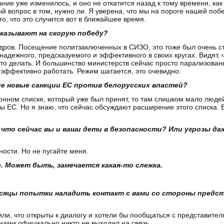
ние уже изменилось, и оно не откатится назад к тому времени, ка
ый вопрос в том, нужно ли. Я уверена, что мы на пороге нашей поб
 то, что это случится вот в ближайшее время.
указывают на скорую победу?
дров. Посещение политзаключенных в СИЗО, это тоже был очень с
надежного, предсказуемого и эффективного в своих кругах. Видят, 
что делать. И большинство министерств сейчас просто парализованы
т эффективно работать. Режим шатается, это очевидно.
е новые санкции ЕС против белорусских властей?
нном списке, который уже был принят, то там слишком мало людей
ы ЕС. Но я знаю, что сейчас обсуждают расширение этого списка. В
.
 что сейчас вы и ваши дети в безопасности? Или угрозы даж
ности. Но не пугайте меня.
 Может быть, замечается какая-то слежка.
есяцы попытки наладить контакт с вами со стороны предс
ли, что открыты к диалогу и хотели бы пообщаться с представител
нами официально никто не выходил на связь.