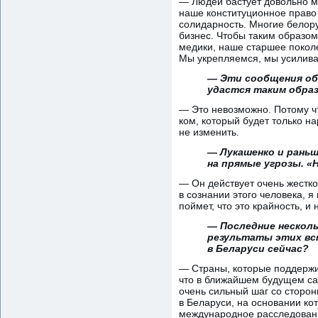
— Людей бастует довольно мн
наше конституционное право 
солидарность. Многие белор
бизнес. Чтобы таким образом
медики, наше старшее поколе
Мы укрепляемся, мы усилива
— Эти сообщения об
удастся таким обра
— Это невозможно. Потому чт
ком, который будет только н
не изменить.
— Лукашенко и раньш
на прямые угрозы. «Н
— Он действует очень жестко
в сознании этого человека, 
поймет, что это крайность, и
— Последние несколь
результаты этих вс
в Беларуси сейчас?
— Страны, которые поддержи
что в ближайшем будущем са
очень сильный шаг со сторон
в Беларуси, на основании ко
международное расследовани