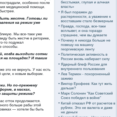
бесстыжая, глупая и алчная
 пострадали, особенно после
власть»
зания медицинской помощи.
быстрее.
Я был поражен до
растерянности, а уважение к
 быть жестче. Готовы ли
восставшим стало безмерным
вления на режим уже
Правда, господа, все-таки
всплывет, и она гораздо
бликую. Мы все-таки уже
страшнее, чем вы думаете
 виду быть жестче в риторике,
Почему я никогда больше не
то-то подумал
повешу на машину
ые способы.
георгиевскую ленту
й, когда выходили сотни
Политическая активность в
ся на площадях? И таким
России вновь набирает силу
Ядерный блеф России для
внутреннего пользования
е это не вернуть. У нас есть
й цели, к новым выборам.
Лев Термен - похороненный
заживо
Виктор Ерофеев: Как тут жить
ки. Но по-прежнему
дальше?
орме, в масках,
Марк Солонин "Как Советский
от защиты режима?
Союз победил в войне"
ас отток продолжается.
Китай отказал РФ от расчетов в
много больше рабы этой
рублях. Это не валюта и даже
ловиках — хотели бы быть
не деньги