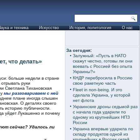
аука и техника
Искусство
История, политология
О нас
За сегодня:
Залужный: «Пусть в НАТО
т, что делать»
скажут честно, готовы ли они
воевать с Россией без опыта
Украины?»
КНДР перебросила в Россию
си: больше недели в стране
 отрывать руки
свою ракетную часть
ии Светлана Тихановская
Fleet in non-being. И это
му
мы разговариваем с ней
сделала Украина, у которой
заднем плане иногда слышен
нет флота
ановская. О деталях своего
Украинские дроны седьмой раз
ать историю публичности.
с начала года ударили по
гда уйдет Лукашенко и почему
одному из крупнейших НПЗ
России
уют сейчас? Удалось ли
Украина впервые ударила по
складу продуктов одной из
крупнейших в России сетей