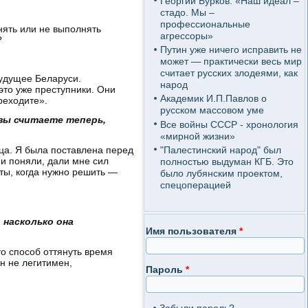
Георгий Бурков: «Наш идеал –
стадо. Мы –
профессиональные
нять или не выполнять
агрессоры»
?
Путин уже ничего исправить не
может — практически весь мир
считает русских злодеями, как
будущее Беларуси.
народ
это уже преступники. Они
Академик И.П.Павлов о
реходите».
русском массовом уме
 вы считаете теперь,
Все войны СССР - хронология
«мирной жизни»
"Палестинский народ" был
нца. Я была поставлена перед
и поняли, дали мне сил
полностью выдуман КГБ. Это
ты, когда нужно решить —
было лубянским проектом,
спецоперацией
 насколько она
Имя пользователя
*
о способ оттянуть время
н не легитимен,
Пароль
*