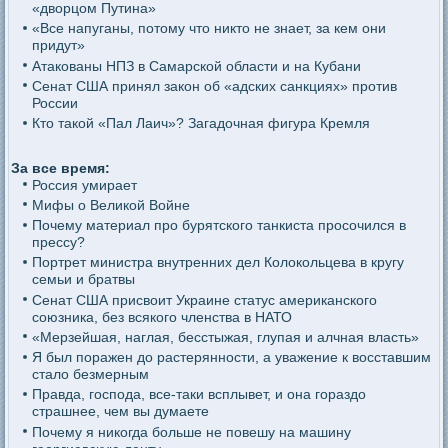
«дворцом Путина»
«Все напуганы, потому что никто не знает, за кем они
придут»
Атакованы НПЗ в Самарской области и на Кубани
Сенат США принял закон об «адских санкциях» против
России
Кто такой «Пал Лаич»? Загадочная фигура Кремля
За все время:
Россия умирает
Мифы о Великой Войне
Почему материал про бурятского танкиста просочился в
прессу?
Портрет министра внутренних дел Колокольцева в кругу
семьи и братвы
Сенат США присвоит Украине статус американского
союзника, без всякого членства в НАТО
«Мерзейшая, наглая, бесстыжая, глупая и алчная власть»
Я был поражен до растерянности, а уважение к восставшим
стало безмерным
Правда, господа, все-таки всплывет, и она гораздо
страшнее, чем вы думаете
Почему я никогда больше не повешу на машину