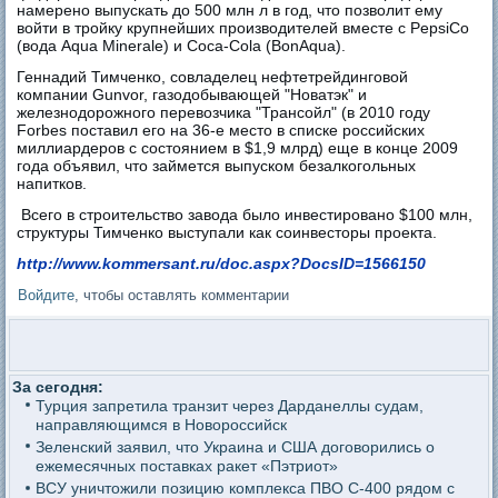
намерено выпускать до 500 млн л в год, что позволит ему
войти в тройку крупнейших производителей вместе с PepsiCo
(вода Aqua Minerale) и Coca-Cola (BonAqua).
Геннадий Тимченко, совладелец нефтетрейдинговой
компании Gunvor, газодобывающей "Новатэк" и
железнодорожного перевозчика "Трансойл" (в 2010 году
Forbes поставил его на 36-е место в списке российских
миллиардеров с состоянием в $1,9 млрд) еще в конце 2009
года объявил, что займется выпуском безалкогольных
напитков.
Всего в строительство завода было инвестировано $100 млн,
структуры Тимченко выступали как соинвесторы проекта.
http://www.kommersant.ru/doc.aspx?DocsID=1566150
Войдите
, чтобы оставлять комментарии
За сегодня:
Турция запретила транзит через Дарданеллы судам,
направляющимся в Новороссийск
Зеленский заявил, что Украина и США договорились о
ежемесячных поставках ракет «Пэтриот»
ВСУ уничтожили позицию комплекса ПВО С-400 рядом с