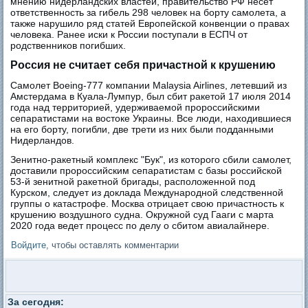
мнению нидерландских властей, правительство РФ несет
ответственность за гибель 298 человек на борту самолета, а
также нарушило ряд статей Европейской конвенции о правах
человека. Ранее иски к России поступали в ЕСПЧ от
родственников погибших.
Россия не считает себя причастной к крушению
Самолет Boeing-777 компании Malaysia Airlines, летевший из
Амстердама в Куала-Лумпур, был сбит ракетой 17 июля 2014
года над территорией, удерживаемой пророссийскими
сепаратистами на востоке Украины. Все люди, находившиеся
на его борту, погибли, две трети из них были подданными
Нидерландов.
Зенитно-ракетный комплекс "Бук", из которого сбили самолет,
доставили пророссийским сепаратистам с базы российской
53-й зенитной ракетной бригады, расположенной под
Курском, следует из доклада Международной следственной
группы о катастрофе. Москва отрицает свою причастность к
крушению воздушного судна. Окружной суд Гааги с марта
2020 года ведет процесс по делу о сбитом авиалайнере.
Войдите
, чтобы оставлять комментарии
За сегодня: