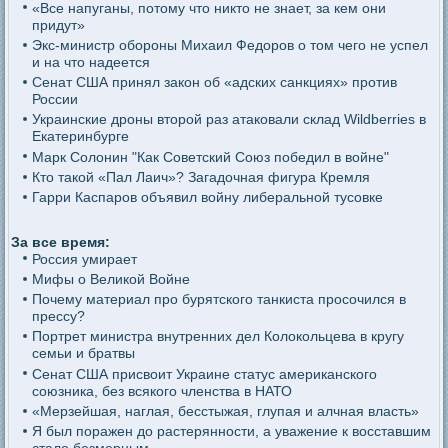
«Все напуганы, потому что никто не знает, за кем они
придут»
Экс-министр обороны Михаил Федоров о том чего не успел
и на что надеется
Сенат США принял закон об «адских санкциях» против
России
Украинские дроны второй раз атаковали склад Wildberries в
Екатеринбурге
Марк Солонин "Как Советский Союз победил в войне"
Кто такой «Пал Лаич»? Загадочная фигура Кремля
Гарри Каспаров объявил войну либеральной тусовке
За все время:
Россия умирает
Мифы о Великой Войне
Почему материал про бурятского танкиста просочился в
прессу?
Портрет министра внутренних дел Колокольцева в кругу
семьи и братвы
Сенат США присвоит Украине статус американского
союзника, без всякого членства в НАТО
«Мерзейшая, наглая, бесстыжая, глупая и алчная власть»
Я был поражен до растерянности, а уважение к восставшим