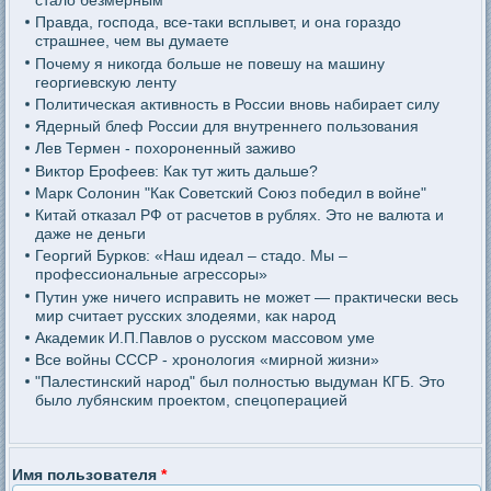
стало безмерным
Правда, господа, все-таки всплывет, и она гораздо
страшнее, чем вы думаете
Почему я никогда больше не повешу на машину
георгиевскую ленту
Политическая активность в России вновь набирает силу
Ядерный блеф России для внутреннего пользования
Лев Термен - похороненный заживо
Виктор Ерофеев: Как тут жить дальше?
Марк Солонин "Как Советский Союз победил в войне"
Китай отказал РФ от расчетов в рублях. Это не валюта и
даже не деньги
Георгий Бурков: «Наш идеал – стадо. Мы –
профессиональные агрессоры»
Путин уже ничего исправить не может — практически весь
мир считает русских злодеями, как народ
Академик И.П.Павлов о русском массовом уме
Все войны СССР - хронология «мирной жизни»
"Палестинский народ" был полностью выдуман КГБ. Это
было лубянским проектом, спецоперацией
Имя пользователя
*