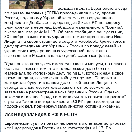
Большая палата Европейского суда
по правам человека (ЕСПЧ) присоединила к иску против
России, поданному Украиной касательно вооруженного
конфликта в Донбассе, нидерландский иск к РФ по вопросу
уничтожения в небе над Донбассом малайзийского "Боинга",
выполнявшего рейс MH17. Об этом сообщил в понедельник,
30 ноября, заместитель украинского министра юстиции Иван
Лищина на своей странице в соцсети Facebook. Кроме того, к
делу присоединен иск Украины к России по поводу детей из
украинских государственных учреждений, незаконно
вывезенных в Россию в начале донбасского конфликта.
"Для нашего дела здесь имеются плюсы и минусы, но плюсов
больше. Плюсы в том, что в голландском деле больше
материала по уголовному делу по MH17, которых нам в свое
время не дали, ссылаясь на тайну следствия. Теперь эти
материалы будут и в нашем деле", - объяснил Лищина. К
отрицательным обстоятельствам он отнес возможное
затягивание рассмотрения иска Украины к России. Однако
такое затягивание "вряд ли можно считать серьезным риском"
с учетом "общей неторопливости ЕСПЧ" при рассмотрении
подобных дел, подчеркнул замминистра юстиции Украины.
Иск Нидерландов к РФ в ЕСПЧ
Европейский суд по правам человека в июле зарегистрировал
иск Нидерландов к России из-за катастрофы MH17. По