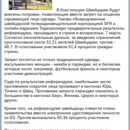
В Конституцию Швейцарии будут
внесены поправки, позволяющие ввести запрет на ношение
скрывающей лицо одежды. Таковы обнародованные
швейцарской телерадиовещательной корпорацией SFR и
онлайн-изданием Tagesanzeiger предварительные результаты
референдума, прошедшего в стране в воскресенье, 7 марта.
Согласно окончательным данным, за введение ограничений
проголосовали около 51,21 жителей Швейцарии, против -
48,7. В голосовании участвовали 51,4 процента граждан
страны.
Запрет коснется не только традиционной одежды
мусульманских женщин - никаба и паранджи, но и балаклав,
которые носят, например, футбольные фанаты и некоторые
участники демонстраций.
Судя по результатам референдума, наибольшее число
противников сокрытия лица проживают в кантонах Юра,
Тичино и Швиц. Противники запрета паранджи оказались в
большинстве в кантонах Берн, Женева, Цюрих и некоторых
других.
Кроме того, на референдуме швейцарцы отвергли планы
правительства ввести электронное удостоверение личности
(e-ID). Против высказались 65,36 процента участников
голосования.