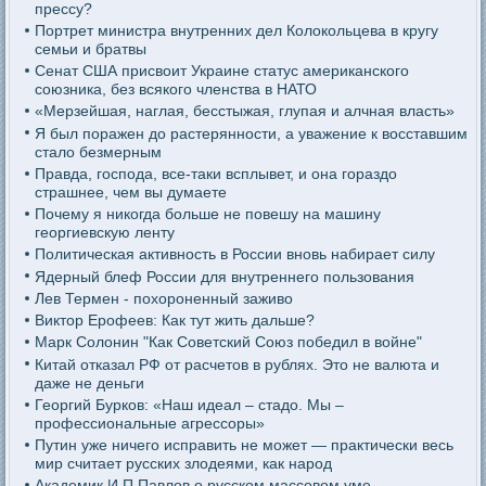
прессу?
Портрет министра внутренних дел Колокольцева в кругу
семьи и братвы
Сенат США присвоит Украине статус американского
союзника, без всякого членства в НАТО
«Мерзейшая, наглая, бесстыжая, глупая и алчная власть»
Я был поражен до растерянности, а уважение к восставшим
стало безмерным
Правда, господа, все-таки всплывет, и она гораздо
страшнее, чем вы думаете
Почему я никогда больше не повешу на машину
георгиевскую ленту
Политическая активность в России вновь набирает силу
Ядерный блеф России для внутреннего пользования
Лев Термен - похороненный заживо
Виктор Ерофеев: Как тут жить дальше?
Марк Солонин "Как Советский Союз победил в войне"
Китай отказал РФ от расчетов в рублях. Это не валюта и
даже не деньги
Георгий Бурков: «Наш идеал – стадо. Мы –
профессиональные агрессоры»
Путин уже ничего исправить не может — практически весь
мир считает русских злодеями, как народ
Академик И.П.Павлов о русском массовом уме