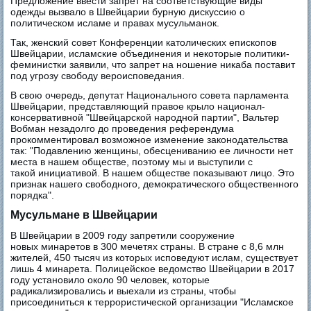
Предложение ввести запрет на соответствующие виды
одежды вызвало в Швейцарии бурную дискуссию о
политическом исламе и правах мусульманок.
Так, женский совет Конференции католических епископов
Швейцарии, исламские объединения и некоторые политики-
феминистки заявили, что запрет на ношение никаба поставит
под угрозу свободу вероисповедания.
В свою очередь, депутат Национального совета парламента
Швейцарии, представляющий правое крыло национал-
консервативной "Швейцарской народной партии", Вальтер
Вобман незадолго до проведения референдума
прокомментировал возможное изменение законодательства
так: "Подавлению женщины, обесцениванию ее личности нет
места в нашем обществе, поэтому мы и выступили с
такой инициативой. В нашем обществе показывают лицо. Это
признак нашего свободного, демократического общественного
порядка".
Мусульмане в Швейцарии
В Швейцарии в 2009 году запретили сооружение
новых минаретов в 300 мечетях страны. В стране с 8,6 млн
жителей, 450 тысяч из которых исповедуют ислам, существует
лишь 4 минарета. Полицейское ведомство Швейцарии в 2017
году установило около 90 человек, которые
радикализировались и выехали из страны, чтобы
присоединиться к террористической организации "Исламское