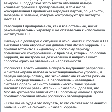
вечером. О поддержке этого текста объявили четыре
ключевых фракции Европарламента, в том числе
консервативная Европейская народная партия, социалисты,
либералы и зеленые, которые контролируют три четверти
мест в ЕП.
Резолюция Европарламента, как и все остальные, носит
рекомендательный характер и не обязательна к исполнению
институтами ЕС.
Накануне с докладом о ситуации в отношениях с Россией в ЕП
выступал глава европейской дипломатии Жозеп Боррель. Он
призвал готовиться к «долгому и сложному периоду
политической конфронтации» с Кремлем, который, по словам
Борреля, не настроен на деэскалацию и напротив ищет
способы играть на увеличение напряженности.
Российская власть «вошла в спираль внутренних репрессий»
и считает «права человека экзистенциональной угрозой», в
первую очередь потому, что экономические качества режима
«очень посредственные», а перспективы - незавидные,
считает Боррель. «С чисто экономической точки зрения
масштаб России равен Италии», - сказал он, добавив, что
Москва критически зависит от ЕС, поскольку именно Европа
покупает основной объем российских углеводородов.
«Если мы не будем это покупать, то кто сможет нас заменить?
Больше никто не сможет», - сказал Боррель.