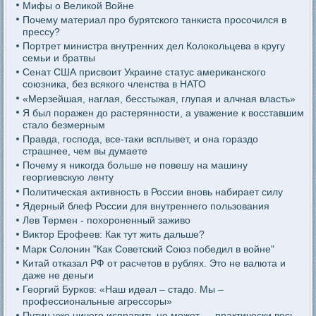
Мифы о Великой Войне
Почему материал про бурятского танкиста просочился в
прессу?
Портрет министра внутренних дел Колокольцева в кругу
семьи и братвы
Сенат США присвоит Украине статус американского
союзника, без всякого членства в НАТО
«Мерзейшая, наглая, бесстыжая, глупая и алчная власть»
Я был поражен до растерянности, а уважение к восставшим
стало безмерным
Правда, господа, все-таки всплывет, и она гораздо
страшнее, чем вы думаете
Почему я никогда больше не повешу на машину
георгиевскую ленту
Политическая активность в России вновь набирает силу
Ядерный блеф России для внутреннего пользования
Лев Термен - похороненный заживо
Виктор Ерофеев: Как тут жить дальше?
Марк Солонин "Как Советский Союз победил в войне"
Китай отказал РФ от расчетов в рублях. Это не валюта и
даже не деньги
Георгий Бурков: «Наш идеал – стадо. Мы –
профессиональные агрессоры»
Путин уже ничего исправить не может — практически весь