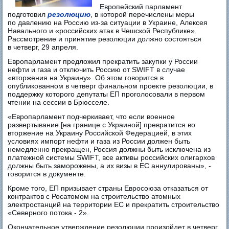
Европейский парламент
подготовил
резолюцию
, в которой перечислены меры
по давлению на Россию из-за ситуации в Украине, Алексея
Навального и «российских атак в Чешской Республике».
Расcмотрение и принятие резолюции должно состояться
в четверг, 29 апреля.
Европарламент предложил прекратить закупки у России
нефти и газа и отключить Россию от SWIFT в случае
«вторжения на Украину». Об этом говорится в
опубликованном в четверг финальном проекте резолюции, в
поддержку которого депутаты ЕП проголосовали в первом
чтении на сессии в Брюсселе.
«Европарламент подчеркивает, что если военное
развертывание [на границе с Украиной] превратится во
вторжение на Украину Российской Федерацией, в этих
условиях импорт нефти и газа из России должен быть
немедленно прекращен, Россия должны быть исключена из
платежной системы SWIFT, все активы российских олигархов
должны быть заморожены, а их визы в ЕС аннулированы», -
говорится в документе.
Кроме того, ЕП призывает страны Евросоюза отказаться от
контрактов с Росатомом на строительство атомных
электростанций на территории ЕС и прекратить строительство
«Северного потока - 2».
Окончательное утверждение резолюции произойдет в четверг