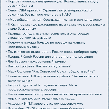
Портрет министра внутренних дел Колокольцева в кругу
семьи и братвы
Сенат США присвоит Украине статус американского
союзника, без всякого членства в НАТО
«Мерзейшая, наглая, бесстыжая, глупая и алчная власть»
Я был поражен до растерянности, а уважение к восставшим
стало безмерным
Правда, господа, все-таки всплывет, и она гораздо
страшнее, чем вы думаете
Почему я никогда больше не повешу на машину
георгиевскую ленту
Политическая активность в России вновь набирает силу
Ядерный блеф России для внутреннего пользования
Лев Термен - похороненный заживо
Виктор Ерофеев: Как тут жить дальше?
Марк Солонин "Как Советский Союз победил в войне"
Китай отказал РФ от расчетов в рублях. Это не валюта и
даже не деньги
Георгий Бурков: «Наш идеал – стадо. Мы –
профессиональные агрессоры»
Путин уже ничего исправить не может — практически весь
мир считает русских злодеями, как народ
Академик И.П.Павлов о русском массовом уме
Все войны СССР - хронология «мирной жизни»