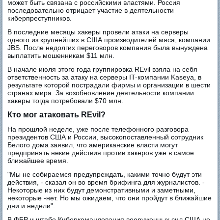
может быть связана с российскими властями. Россия
последовательно отрицает участие в деятельности
киберпреступников.
В последние месяцы хакеры провели атаки на серверы
одного из крупнейших в США производителей мяса, компании
JBS. После недолгих переговоров компания была вынуждена
выплатить мошенникам $11 млн.
В начале июля этого года группировка REvil взяла на себя
ответственность за атаку на серверы IT-компании Kaseya, в
результате которой пострадали фирмы и организации в шести
странах мира. За возобновление деятельности компании
хакеры тогда потребовали $70 млн.
Кто мог атаковать REvil?
На прошлой неделе, уже после телефонного разговора
президентов США и России, высокопоставленный сотрудник
Белого дома заявил, что американские власти могут
предпринять некие действия против хакеров уже в самое
ближайшее время.
"Мы не собираемся предупреждать, какими точно будут эти
действия, - сказал он во время брифинга для журналистов. -
Некоторые из них будут демонстративными и заметными,
некоторые -нет. Но мы ожидаем, что они пройдут в ближайшие
дни и недели".
В ФБР и штабе Киберкомандования вооруженных сил США не