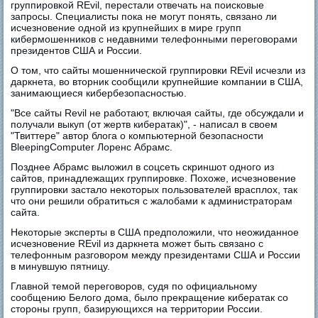
группировкой REvil, перестали отвечать на поисковые
запросы. Специалисты пока не могут понять, связано ли
исчезновение одной из крупнейших в мире групп
кибермошенников с недавними телефонными переговорами
президентов США и России.
О том, что сайты мошеннической группировки REvil исчезли из
даркнета, во вторник сообщили крупнейшие компании в США,
занимающиеся кибербезопасностью.
"Все сайты Revil не работают, включая сайты, где обсуждали и
получали выкуп (от жертв кибератак)", - написал в своем
"Твиттере" автор блога о компьютерной безопасности
BleepingComputer Лоренс Абрамс.
Позднее Абрамс выложил в соцсеть скриншот одного из
сайтов, принадлежащих группировке. Похоже, исчезновение
группировки застало некоторых пользователей врасплох, так
что они решили обратиться с жалобами к администраторам
сайта.
Некоторые эксперты в США предположили, что неожиданное
исчезновение REvil из даркнета может быть связано с
телефонным разговором между президентами США и России
в минувшую пятницу.
Главной темой переговоров, судя по официальному
сообщению Белого дома, было прекращение кибератак со
стороны групп, базирующихся на территории России.