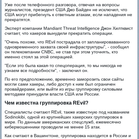
Уже после телефонного разговора, отвечая на вопросы
журналистов, президент США Джо Байден не исключил, что
США могут прибегнуть к ответным атакам, если нападения не
прекратятся.
Эксперт компании Mandiant Threat Intelligence Джон Хилтквист
считает, что хакеров вынудили прекратить операции.
"Очень похоже, что REvil пострадала от запланироваванного
одновременного захвата своей инфраструктуры", - сообщил
он телекомпании CNBC, не став при этом уточнять, кто
именно стоял за этой операцией.
"Если это была какая-то спецоперация, то мы никогда не
узнаем все подробности", - заключил он.
По его предположению, временно заморозить свои сайты
могли сами хакеры, либо доступ к ним был ограничен
провайдерами, или выйти из игры группировку силовыми
методами принудили власти США или России.
Чем известна группировка REvil?
Специалисты считают REvil, также известную под названием
Sodinokibi, одной из крупнейших хакерских группировок в
мире. По данным американских спецслужб, ежемесячно
кибермошенники проводили не менее 15 атак.
Как считают в Вашингтоне, группировка находится в России и