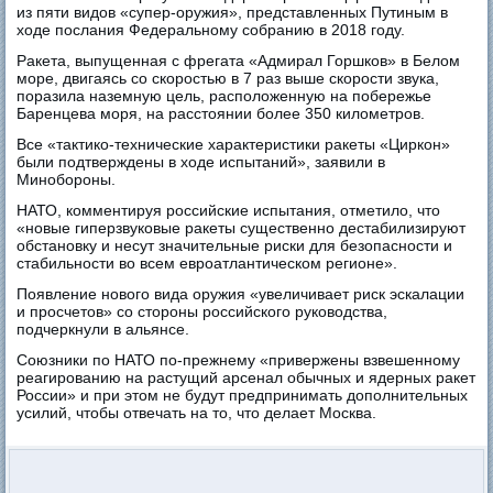
из пяти видов «супер-оружия», представленных Путиным в
ходе послания Федеральному собранию в 2018 году.
Ракета, выпущенная с фрегата «Адмирал Горшков» в Белом
море, двигаясь со скоростью в 7 раз выше скорости звука,
поразила наземную цель, расположенную на побережье
Баренцева моря, на расстоянии более 350 километров.
Все «тактико-технические характеристики ракеты «Циркон»
были подтверждены в ходе испытаний», заявили в
Минобороны.
НАТО, комментируя российские испытания, отметило, что
«новые гиперзвуковые ракеты существенно дестабилизируют
обстановку и несут значительные риски для безопасности и
стабильности во всем евроатлантическом регионе».
Появление нового вида оружия «увеличивает риск эскалации
и просчетов» со стороны российского руководства,
подчеркнули в альянсе.
Союзники по НАТО по-прежнему «привержены взвешенному
реагированию на растущий арсенал обычных и ядерных ракет
России» и при этом не будут предпринимать дополнительных
усилий, чтобы отвечать на то, что делает Москва.