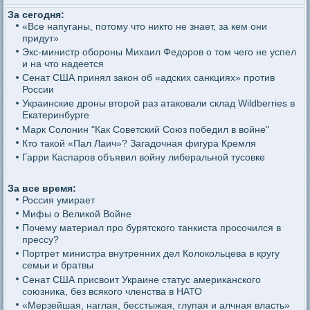
За сегодня:
«Все напуганы, потому что никто не знает, за кем они
придут»
Экс-министр обороны Михаил Федоров о том чего не успел
и на что надеется
Сенат США принял закон об «адских санкциях» против
России
Украинские дроны второй раз атаковали склад Wildberries в
Екатеринбурге
Марк Солонин "Как Советский Союз победил в войне"
Кто такой «Пал Лаич»? Загадочная фигура Кремля
Гарри Каспаров объявил войну либеральной тусовке
За все время:
Россия умирает
Мифы о Великой Войне
Почему материал про бурятского танкиста просочился в
прессу?
Портрет министра внутренних дел Колокольцева в кругу
семьи и братвы
Сенат США присвоит Украине статус американского
союзника, без всякого членства в НАТО
«Мерзейшая, наглая, бесстыжая, глупая и алчная власть»