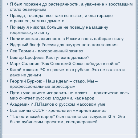
Я был поражен до растерянности, а уважение к восставшим
стало безмерным
Правда, господа, все-таки всплывет, и она гораздо
страшнее, чем вы думаете
Почему я никогда больше не повешу на машину
георгиевскую ленту
Политическая активность в России вновь набирает силу
Ядерный блеф России для внутреннего пользования
Лев Термен - похороненный заживо
Виктор Ерофеев: Как тут жить дальше?
Марк Солонин "Как Советский Союз победил в войне"
Китай отказал РФ от расчетов в рублях. Это не валюта и
даже не деньги
Георгий Бурков: «Наш идеал – стадо. Мы –
профессиональные агрессоры»
Путин уже ничего исправить не может — практически весь
мир считает русских злодеями, как народ
Академик И.П.Павлов о русском массовом уме
Все войны СССР - хронология «мирной жизни»
"Палестинский народ" был полностью выдуман КГБ. Это
было лубянским проектом, спецоперацией