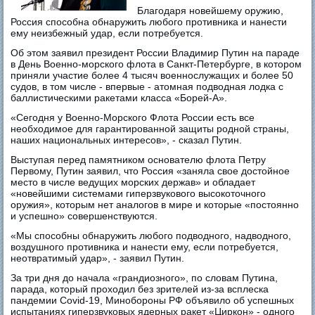
Благодаря новейшему оружию,
Россия способна обнаружить любого противника и нанести
ему неизбежный удар, если потребуется.
Об этом заявил президент России Владимир Путин на параде
в День Военно-морского флота в Санкт-Петербурге, в котором
приняли участие более 4 тысяч военнослужащих и более 50
судов, в том числе - впервые - атомная подводная лодка с
баллистическими ракетами класса «Борей-А».
«Сегодня у Военно-Морского Флота России есть все
необходимое для гарантированной защиты родной страны,
наших национальных интересов», - сказал Путин.
Выступая перед памятником основателю флота Петру
Первому, Путин заявил, что Россия «заняла свое достойное
место в числе ведущих морских держав» и обладает
«новейшими системами гиперзвукового высокоточного
оружия», которым нет аналогов в мире и которые «постоянно
и успешно» совершенствуются.
«Мы способны обнаружить любого подводного, надводного,
воздушного противника и нанести ему, если потребуется,
неотвратимый удар», - заявил Путин.
За три дня до начала «грандиозного», по словам Путина,
парада, который проходил без зрителей из-за всплеска
пандемии Сovid-19, Минобороны РФ объявило об успешных
испытаниях гиперзвуковых ядерных ракет «Циркон» - одного