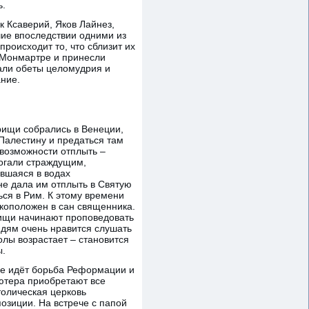
ь.
к Ксаверий, Яков Лайнез,
ие впоследствии одними из
роисходит то, что сблизит их
а Монмартре и принесли
дали обеты целомудрия и
ние.
рищи собрались в Венеции,
 Палестину и предаться там
возможности отплыть –
огали страждущим,
вшаяся в водах
е дала им отплыть в Святую
ся в Рим. К этому времени
коположен в сан священника.
рищи начинают проповедовать
дям очень нравится слушать
олы возрастает – становится
ы.
ре идёт борьба Реформации и
тера приобретают все
олическая церковь
озиции. На встрече с папой