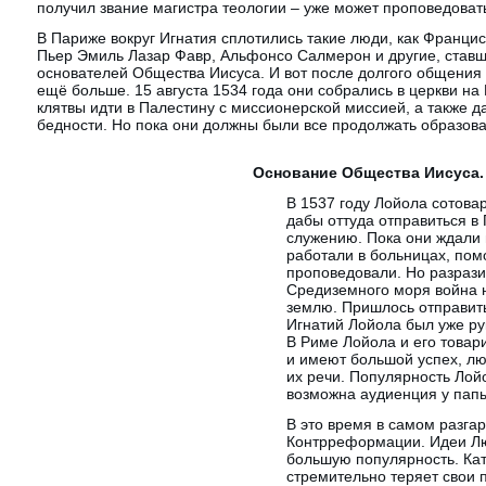
получил звание магистра теологии – уже может проповедоват
В Париже вокруг Игнатия сплотились такие люди, как Францис
Пьер Эмиль Лазар Фавр, Альфонсо Салмерон и другие, ставш
основателей Общества Иисуса. И вот после долгого общения п
ещё больше. 15 августа 1534 года они собрались в церкви н
клятвы идти в Палестину с миссионерской миссией, а также 
бедности. Но пока они должны были все продолжать образова
Основание Общества Иисуса.
В 1537 году Лойола сотова
дабы оттуда отправиться в
служению. Пока они ждали 
работали в больницах, пом
проповедовали. Но разрази
Средиземного моря война н
землю. Пришлось отправить
Игнатий Лойола был уже ру
В Риме Лойола и его това
и имеют большой успех, лю
их речи. Популярность Лой
возможна аудиенция у пап
В это время в самом разга
Контрреформации. Идеи Лю
большую популярность. Кат
стремительно теряет свои п