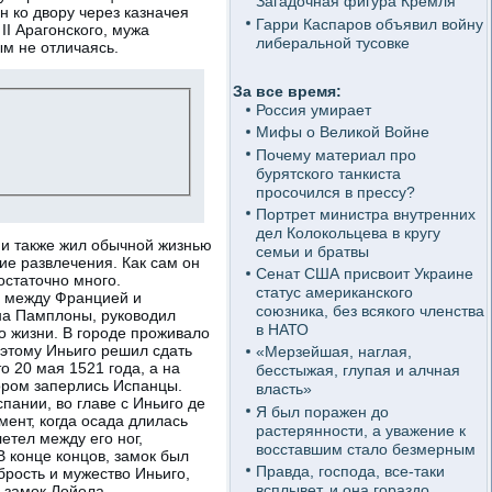
Загадочная фигура Кремля
он ко двору через казначея
Гарри Каспаров объявил войну
I Арагонского, мужа
либеральной тусовке
ым не отличаясь.
За все время:
Россия умирает
Мифы о Великой Войне
Почему материал про
бурятского танкиста
просочился в прессу?
Портрет министра внутренних
дел Колокольцева в кругу
 и также жил обычной жизнью
семьи и братвы
ие развлечения. Как сам он
Сенат США присвоит Украине
остаточно много.
статус американского
а между Францией и
союзника, без всякого членства
она Памплоны, руководил
в НАТО
го жизни. В городе проживало
оэтому Иньиго решил сдать
«Мерзейшая, наглая,
о 20 мая 1521 года, а на
бесстыжая, глупая и алчная
тором заперлись Испанцы.
власть»
ании, во главе с Иньиго де
Я был поражен до
ент, когда осада длилась
растерянности, а уважение к
етел между его ног,
восставшим стало безмерным
В конце концов, замок был
Правда, господа, все-таки
брость и мужество Иньиго,
всплывет, и она гораздо
в замок Лойола.