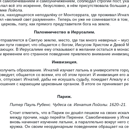
я самобичеванием и самоуничижением, соблюдал строгий пост, ух
елал всё это искренне, безусловно, в нём присутствовала большая
амке Лойола.
, находящегося неподалёку от Монтсеррата, где проживал Игнатий
ил «великий свет разумения». Теперь он уже не сомневается в том
церковь, папу, как прямого представителя бога на земле.
Паломничество в Иерусалим.
отправляется в Святую землю, место, где так много неверных – мус
ии пути говорит, что общается с богом, Иисусом Христом и Девой 
жающих. В Иерусалиме ему отказывают в желании остаться в монас
м временем его странное поведение привлекло внимание инквизиц
Инквизиция.
получить образование. Игнатий изучает латынь в университете горо
ведует, общается со всеми, кто об этом просит. И инквизиция его 
х, отпускает. Игнатий, дабы не искушать судьбу, покидает Алкалу и
ношения с карающим церковным органом. В итоге он принимает ре
Париж.
Питер Пауль Рубенс. Чудеса св. Игнатия Лойолы. 1620–21.
Стоит отметить, что в Париж он дошёл пешком на своих искале
между прочим, надо перейти Пиренеи. Самобичевание у Игна
вновь начинает изучение латыни, а параллельно вокруг него 
кружка. Он своим неординарным поведением обращает на се