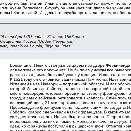
как род его был знатен, Иньиго в детстве становится пажом, попал 
илии Хуана Веласкеса. Службу он начинает при дворе Фердинанда I
еллы I Кастильской. И здесь его служба протекала, ничем особенн
24 октября 1491 года – 31 июля 1556 года
Общества Иисуса (Орден Иезуитов).
яс, Ignacio de Loyola, Iñigo de Oñaz
Время шло, Иньиго стал уже рыцарем при дворе Фердинанда
для человека его положения. Не были ему чужды все рыцарск
рассказывал, имел большой успех у женщин. И воевал тоже д
К 1521 году он становится защитником Памплоны. Идёт войн
Испанией из-за Наварры – пограничной области. И вот обор
которой Иньиго де Лойола, становится поворотной точкой в е
много наваррцев, которые перешли на сторону французов, п
город, а сам с войсками ретировался в крепость. Случилось эт
следующий день, 21 мая, противник начал осаду замка, в ко
Превосходство французов было подавляющим, но солдаты Исп
Лойолой храбро сдерживали натиск французов. В какой-то мом
уже достаточно долго, Иньиго был тяжело ранен. Снаряд прол
переломав одну из них и немного меньше покалечив другую. 
сдан, но французы поступили в рыцарском духе. Отметив хра
они отдали его своим лекарям, а после отнесли на носилках 