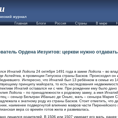
ии
ческий журнал
Главная
Блоги
Россия
Страны
В мире
Н
ватель Ордена Иезуитов: церкви нужно отдавать 
лся Игнатий Лойола 24 октября 1491 года в замке Лойола – во влад
де Аспейтиа, в провинции Гипускоа страны Басков. Происходил он и
бедневшего. Интересно, что Игнатий был 13 ребёнком в семье из 14
твующему принципу майората, то есть наследования недвижимости
пективе Игнатий оставался ни с чем. При рождении ему было дано
лия Лойола – по принадлежности к родовому замку, а имя Игнатий
отец – сеньор Бельтран Ибаньес де Оньяс, мать – сеньора Мария С
адлежала к знатному роду из страны Басков. Стоит отметить, что д
нии, наименее подвергнутой влиянию мавров части Пиренейского 
тианская вера со времён готов жила и развивалась.
ано лишился родителей. В 1506 или 1507 умирает его мать, ранее 