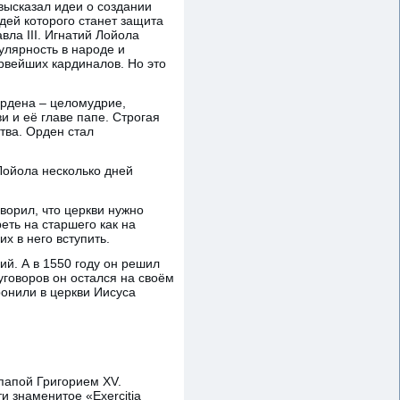
 высказал идеи о создании
дей которого станет защита
ла III. Игнатий Лойола
улярность в народе и
рвейших кардиналов. Но это
ордена – целомудрие,
и и её главе папе. Строгая
тва. Орден стал
Лойола несколько дней
ворил, что церкви нужно
еть на старшего как на
х в него вступить.
й. А в 1550 году он решил
уговоров он остался на своём
ронили в церкви Иисуса
папой Григорием XV.
 знаменитое «Exercitia