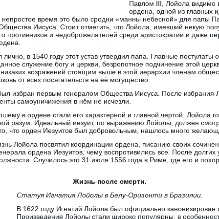
Павлом III, Лойола видимо
ордена, одной из главных и
е непростое время это было сродни «манны небесной» для папы Пав
Общества Иисуса. Стоит отметить, что Лойола, имевший некую поп
го противников и недоброжелателей среди аристократии и даже пе
рдена.
 лично, в 1540 году этот устав утвердил папа. Главные постулаты 
анное служение богу и церкви, безропотное подчинение этой церкв
 никаких возражений стоящим выше в этой иерархии членам общес
овь от всех посягательств на её могущество.
 был избран первым генералом Общества Иисуса. После избрания 
енты самоуничижения в нём не исчезли.
шему в ордене стали его характерной и главной чертой. Лойола го
 свой разум. Идеальный иезуит, по выражению Лойолы, должен смотр
то, что орден Иезуитов был добровольным, нашлось много желающи
знь Лойола посвятил координации ордена, писанию своих сочинени
енерала ордена Иезуитов, чему воспротивились все. После долгих 
должности. Случилось это 31 июля 1556 года в Риме, где его и похо
Жизнь после смерти.
Статуя Игнатия Лойолы в Белу-Оризонти в Бразилии.
В 1622 году Игнатий Лойола был официально канонизирован 
Произведения Лойолы стали широко популярны, в особенности