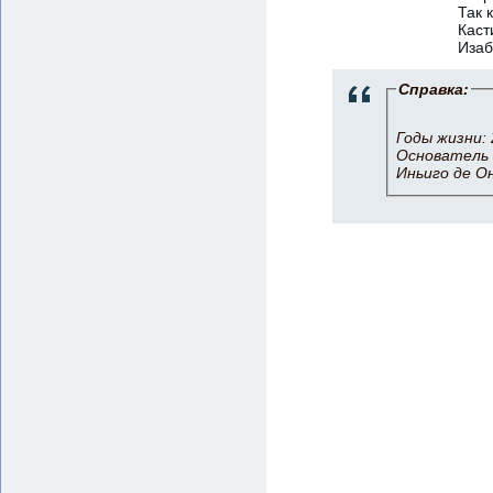
Так 
Каст
Изаб
Справка:
Годы жизни: 
Основатель 
Иньиго де Онь