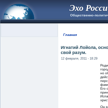
Эхо Росс
Общественно-полити
Главная
Вы здесь
Игнатий Лойола, осно
свой разум.
12 февраля, 2011 - 18:29
Роди
горо
но о
дейс
перс
фами
Его 
прин
Испа
хрис
Он р