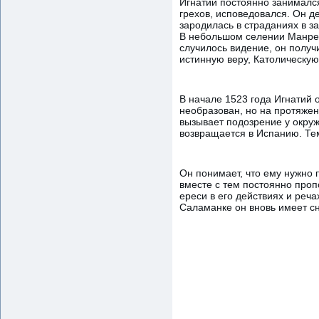
Игнатий постоянно занималс
грехов, исповедовался. Он д
зародилась в страданиях в з
В небольшом селении Манреса
случилось видение, он получ
истинную веру, Католическую 
В начале 1523 года Игнатий 
необразован, но на протяжен
вызывает подозрение у окру
возвращается в Испанию. Те
Он понимает, что ему нужно 
вместе с тем постоянно пропо
ереси в его действиях и реча
Саламанке он вновь имеет с