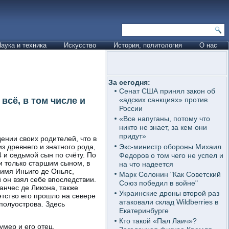
аука и техника
Искусство
История, политология
О нас
За сегодня:
Сенат США принял закон об
всё, в том числе и
«адских санкциях» против
России
«Все напуганы, потому что
никто не знает, за кем они
придут»
ении своих родителей, что в
Экс-министр обороны Михаил
з древнего и знатного рода,
 и седьмой сын по счёту. По
Федоров о том чего не успел и
 только старшим сыном, в
на что надеется
 имя Иньиго де Оньяс,
Марк Солонин "Как Советский
 он взял себе впоследствии.
Союз победил в войне"
анчес де Ликона, также
Украинские дроны второй раз
етство его прошло на севере
атаковали склад Wildberries в
полуострова. Здесь
Екатеринбурге
Кто такой «Пал Лаич»?
умер и его отец.