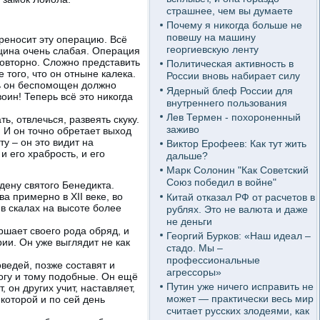
страшнее, чем вы думаете
Почему я никогда больше не
повешу на машину
реносит эту операцию. Всё
георгиевскую ленту
цина очень слабая. Операция
повторно. Сложно представить
Политическая активность в
того, что он отныне калека.
России вновь набирает силу
рь он беспомощен должно
Ядерный блеф России для
оин! Теперь всё это никогда
внутреннего пользования
Лев Термен - похороненный
, отвлечься, развеять скуку.
заживо
. И он точно обретает выход
у – он это видит на
Виктор Ерофеев: Как тут жить
 его храбрость, и его
дальше?
Марк Солонин "Как Советский
Союз победил в войне"
дену святого Бенедикта.
а примерно в XII веке, во
Китай отказал РФ от расчетов в
в скалах на высоте более
рублях. Это не валюта и даже
не деньги
ршает своего рода обряд, и
Георгий Бурков: «Наш идеал –
ии. Он уже выглядит не как
стадо. Мы –
профессиональные
ведей, позже составят и
агрессоры»
богу и тому подобные. Он ещё
Путин уже ничего исправить не
, он других учит, наставляет,
может — практически весь мир
которой и по сей день
считает русских злодеями, как