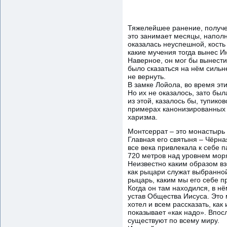
Тяжелейшее ранение, получе
это занимает месяцы, напол
оказалась неуспешной, кость
какие мучения тогда вынес И
Наверное, он мог бы вынести
было сказаться на нём сильн
не вернуть.
В замке Лойола, во время эти
Но их не оказалось, зато был
из этой, казалось бы, тупико
примерах канонизированных ц
харизма.
Монтсеррат – это монастырь 
Главная его святыня – Чёрна
все века привлекала к себе 
720 метров над уровнем мор
Неизвестно каким образом вз
как рыцари служат выбранной
рыцарь, каким мы его себе п
Когда он там находился, в нё
устав Общества Иисуса. Это 
хотел и всем рассказать, как 
показывает «как надо». Впос
существуют по всему миру.