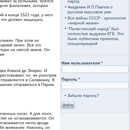
аживал за больными, боялся
народ
 доля фанатизма, которая
Академик И.П.Павлов о
русском массовом уме
 в конце 1522 года, у него
Все войны СССР - хронология
, что должен защищать
«мирной жизни»
"Палестинский народ" был
полностью выдуман КГБ. Это
было лубянским проектом,
ульман. При этом он
спецоперацией
Марией лично. Всё это
тыре на святой земле. Он
ии.
Имя пользователя
*
дка Алкала де Энарес. И
арестовывает, но, не усмотрев
Пароль
*
 отправляется в Саламанку. В
шение отправиться в Париж.
Забыли пароль?
ченных ногах. А для этого,
тия не останавливается. Он
сплачивается нечто вроде
бя внимание. Наконец, он