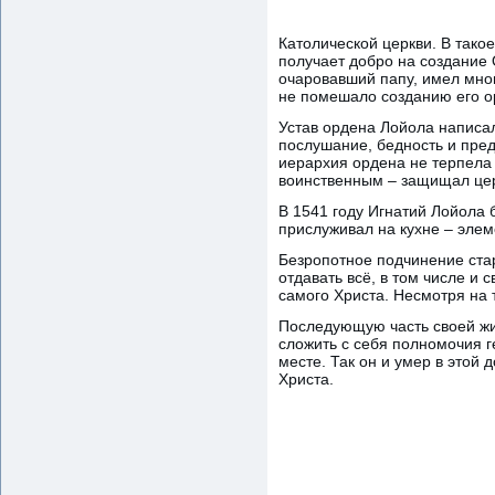
Католической церкви. В тако
получает добро на создание 
очаровавший папу, имел мно
не помешало созданию его о
Устав ордена Лойола написал
послушание, бедность и пред
иерархия ордена не терпела
воинственным – защищал церк
В 1541 году Игнатий Лойола
прислуживал на кухне – элем
Безропотное подчинение стар
отдавать всё, в том числе и
самого Христа. Несмотря на 
Последующую часть своей жи
сложить с себя полномочия г
месте. Так он и умер в этой 
Христа.