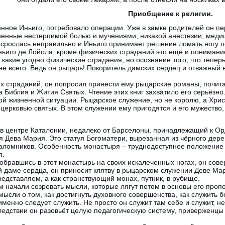
Приобщение к религии.
нное Иньиго, потребовало операции. Уже в замке родителей он пе
ненные нестерпимой болью и мучениями, никакой анестезии, меди
 срослась неправильно и Иньиго принимает решение ломать ногу 
ньиго де Лойола, кроме физических страданий это ещё и понимание 
 какие угодно физические страдания, но осознание того, что тепе
ее всего. Ведь он рыцарь! Покоритель дамских сердец и отважный в
х страданий, он попросил принести ему рыцарские романы, почитать
а Библия и Жития Святых. Чтение этих книг захватило его серьёзно
вой жизненной ситуации. Рыцарское служение, но не королю, а Христ
ерковью святых. В этом служении ему пригодятся и его мужество, и
в центре Каталонии, недалеко от Барселоны, принадлежащий к Ор
я Дева Мария. Это статуя Богоматери, вырезанная из чёрного дерев
паломников. Особенность монастыря – труднодоступное положение 
я.
обравшись в этот монастырь на своих искалеченных ногах, он сове
 даме сердца, он приносит клятву в рыцарском служении Деве Мар
редставляем, а как странствующий монах, путник, в рубище.
м начали созревать мысли, которые лягут потом в основы его пропо
мысли о том, как достигнуть духовного совершенства, как служить 
именно следует служить. Не просто он служит там себе и служит, нет
ледствии он разовьёт целую педагогическую систему, приверженцы 