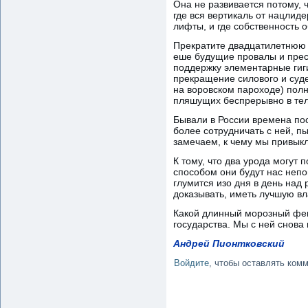
Она не развивается потому, 
где вся вертикаль от нацлид
лифты, и где собственность
Прекратите двадцатилетнюю
еше будущие провалы и пре
поддержку элементарные гиг
прекращение силового и суде
на воровском пароходе) полн
пляшущих беспрерывно в тел
Бывали в России времена пос
более сотрудничать с ней, п
замечаем, к чему мы привыкли
К тому, что два урода могут 
способом они будут нас непо
глумится изо дня в день над
доказывать, иметь лучшую вл
Какой длинный морозный февр
государства. Мы с ней снова 
Андрей Пионтковский
Войдите
, чтобы оставлять ком