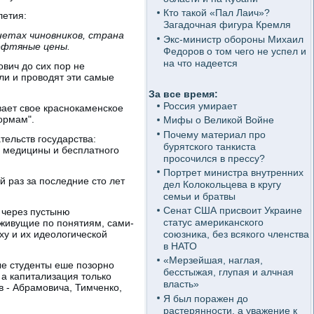
Кто такой «Пал Лаич»?
летия:
Загадочная фигура Кремля
нетах чиновников, страна
Экс-министр обороны Михаил
ефтяные цены.
Федоров о том чего не успел и
на что надеется
ович до сих пор не
ли и проводят эти самые
За все время:
Россия умирает
вает свое краснокаменское
ормам".
Мифы о Великой Войне
Почему материал про
ельств государства:
бурятского танкиста
й медицины и бесплатного
просочился в прессу?
Портрет министра внутренних
й раз за последние сто лет
дел Колокольцева в кругу
семьи и братвы
Сенат США присвоит Украине
) через пустыню
статус американского
 живущие по понятиям, сами-
у и их идеологической
союзника, без всякого членства
в НАТО
«Мерзейшая, наглая,
ые студенты еше позорно
бесстыжая, глупая и алчная
 а капитализация только
власть»
в - Абрамовича, Тимченко,
Я был поражен до
растерянности, а уважение к