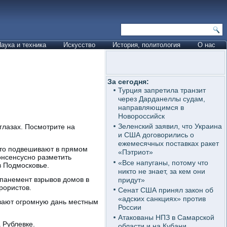
аука и техника
Искусство
История, политология
О нас
За сегодня:
Турция запретила транзит
через Дарданеллы судам,
направляющимся в
Новороссийск
Зеленский заявил, что Украина
глазах. Посмотрите на
.
и США договорились о
ежемесячных поставках ракет
ито подвешивают в прямом
«Пэтриот»
консенсусно разметить
«Все напуганы, потому что
 Подмосковье.
никто не знает, за кем они
мпанемент взрывов домов в
придут»
рористов.
Сенат США принял закон об
«адских санкциях» против
ивают огромную дань местным
России
Атакованы НПЗ в Самарской
 Рублевке.
области и на Кубани