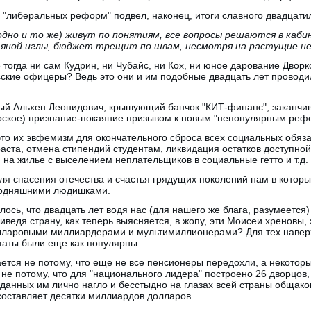
"либеральных реформ" подвел, наконец, итоги славного двадцати
 одно и то же) живут по понятиям, все вопросы решаются в каби
тяной иглы, бюджет трещит по швам, несмотря на растущие н
е тогда ни сам Кудрин, ни Чубайс, ни Кох, ни юное дарование Дворк
сские офицеры? Ведь это они и им подобные двадцать лет проводи
вый Альхен Леонидович, крышующий банчок "КИТ-финанс", заканчи
ярское) признание-покаяние призывом к новым "непопулярным реф
о их эвфемизм для окончательного сброса всех социальных обязат
аста, отмена стипендий студентам, ликвидация остатков доступно
на жилье с выселением неплательщиков в социальные гетто и т.д.
ля спасения отечества и счастья грядущих поколений нам в которы
егодняшними людишками.
илось, что двадцать лет водя нас (для нашего же блага, разумеется
ведя страну, как теперь выясняется, в жопу, эти Моисеи хреновы,
долларовыми миллиардерами и мультимиллионерами? Для тех наверх
таты были еще как популярны.
ется не потому, что еще не все пенсионеры передохли, а некотор
не потому, что для "национального лидера" построено 26 дворцов,
данных им лично нагло и бесстыдно на глазах всей страны общако
 составляет десятки миллиардов долларов.