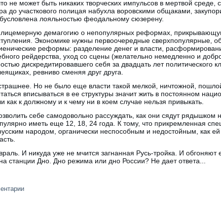
что не может быть никаких творческих импульсов в мертвой среде
ера до участкового полицая набухла воровскими общаками, закупо
 обусловлена лояльностью феодальному сюзерену.
 лицемерную демагогию о непопулярных реформах, прикрывающу
ступления. Экономике нужны первоочередные сверхпопулярные, о
иенические реформы: разделение денег и власти, расформирован
бного рейдерства, уход со сцены (желательно немедленно и добро
остью дискредитировавшего себя за двадцать лет политического кл
еящиках, ревниво сменяя друг друга.
трашнее. Но не было еще власти такой мелкой, ничтожной, пошлой
ытаться вписываться в ее структуры значит жить в постоянном нац
 как к должному и к чему ни в коем случае нельзя привыкать.
позволить себе самодовольно рассуждать, как они сядут рядышком н
пулярно иметь еще 12, 18, 24 года. К тому, что прикремленная с
 русским народом, органически неспособным и недостойным, как е
асть.
аль. И никуда уже не мчится загнанная Русь-тройка. И обгоняют 
на станции Дно. Дно режима или дно России? Не дает ответа...
ментарии