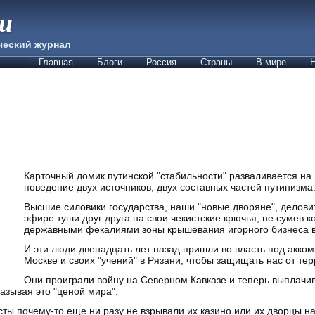
ии
ческий журнал
Главная
Блоги
Россия
Страны
В мире
Н
Карточный домик путинской "стабильности" разваливается на 
поведение двух источников, двух составных частей путинизма
Высшие силовики государства, наши "новые дворяне", делов
эфире туши друг друга на свои чекистские крючья, не сумев 
державными фекалиями зоны крышевания игорного бизнеса в
И эти люди двенадцать лет назад пришли во власть под акко
Москве и своих "учений" в Рязани, чтобы защищать нас от тер
Они проиграли войну на Северном Кавказе и теперь выплач
азывая это "ценой мира".
сты почему-то еще ни разу не взрывали их казино или их дворцы на