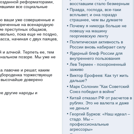
, созданной реформаторами,
восставшим стало безмерным
рившими все социальные
Правда, господа, все-таки
всплывет, и она гораздо
страшнее, чем вы думаете
ю ваши уже совершенные и
бреченные на всенародную
Почему я никогда больше не
ие преступных общаков,
повешу на машину
вольно, пока еще не поздно,
георгиевскую ленту
асса, начиная с двух паяцев,
Политическая активность в
России вновь набирает силу
 и алчной. Терпеть ее, тем
Ядерный блеф России для
иональном позоре. Мы уже не
внутреннего пользования
Лев Термен - похороненный
заживо
а лавочке и решат, каким
пецбороденка торжествующе
Виктор Ерофеев: Как тут жить
й высочайше доверено
дальше?
Марк Солонин "Как Советский
Союз победил в войне"
ее другие народы и
Китай отказал РФ от расчетов в
рублях. Это не валюта и даже
не деньги
Георгий Бурков: «Наш идеал –
стадо. Мы –
профессиональные
агрессоры»