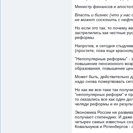
Министр финансов и апостол 
Власть и бизнес (что у нас
не может соскочить с неф
Но если это так, то почему ж
застрелились как честные ру
реформы.
Напротив, и сегодня стыдли
(простите, пока еще красно
"Непопулярные реформы" - эт
повышение пенсионного возр
образования, повышение цен 
Может быть, действительно д
надо снова пожертвовать с
Но как же все-таки так получ
"непопулярных реформ" и при
то оказались все как один 
челяди реформы и их резуль
Экономика России не развива
получают стипендию. И даже 
четырех самых известных соз
Ковальчуков и Ротенбергов -