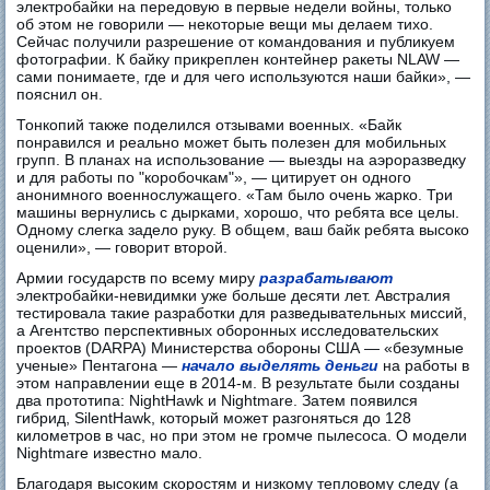
электробайки на передовую в первые недели войны, только
об этом не говорили — некоторые вещи мы делаем тихо.
Сейчас получили разрешение от командования и публикуем
фотографии. К байку прикреплен контейнер ракеты NLAW —
сами понимаете, где и для чего используются наши байки», —
пояснил он.
Тонкопий также поделился отзывами военных. «Байк
понравился и реально может быть полезен для мобильных
групп. В планах на использование — выезды на аэроразведку
и для работы по "коробочкам"», — цитирует он одного
анонимного военнослужащего. «Там было очень жарко. Три
машины вернулись с дырками, хорошо, что ребята все целы.
Одному слегка задело руку. В общем, ваш байк ребята высоко
оценили», — говорит второй.
Армии государств по всему миру
разрабатывают
электробайки-невидимки уже больше десяти лет. Австралия
тестировала такие разработки для разведывательных миссий,
а Агентство перспективных оборонных исследовательских
проектов (DARPA) Министерства обороны США — «безумные
ученые» Пентагона —
начало выделять деньги
на работы в
этом направлении еще в 2014-м. В результате были созданы
два прототипа: NightHawk и Nightmare. Затем появился
гибрид, SilentHawk, который может разгоняться до 128
километров в час, но при этом не громче пылесоса. О модели
Nightmare известно мало.
Благодаря высоким скоростям и низкому тепловому следу (а