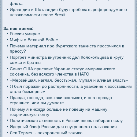
флота
Ирландия и Шотландия будут требовать референдумов о
независимости после Brexit
За все время:
Россия умирает
Мифы о Великой Войне
Почему материал про бурятского танкиста просочился в
прессу?
Портрет министра внутренних дел Колокольцева в кругу
семьи и братвы
Сенат США присвоит Украине статус американского
союзника, без всякого членства в НАТО
«Мерзейшая, наглая, бесстыжая, глупая и алчная власть»
Я был поражен до растерянности, а уважение к восставшим
стало безмерным
Правда, господа, все-таки всплывет, и она гораздо
страшнее, чем вы думаете
Почему я никогда больше не повешу на машину
георгиевскую ленту
Политическая активность в России вновь набирает силу
Ядерный блеф России для внутреннего пользования
Лев Термен - похороненный заживо