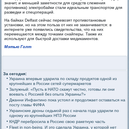
значит, и меньшей заметности для средств слежения
противника) электробайки стали идеальным транспортом для
разведки и спецопераций.
На байках Delfast сейчас перевозят противотанковые
установки, но на этом польза от них не заканчивается: в
интернете уже появились свидетельства, что на них
перемещаются между точками снайперы. Также их
используют для быстрой доставки медикаментов.
Мэтью Голт
За сегодня:
Украина впервые ударила по складу продуктов одной из
крупнейших в России сетей супермаркетов
Залужный: «Пусть в НАТО скажут честно, готовы ли они
воевать с Россией без опыта Украины?»
Джанни Инфантино пока устоял и продолжает оставаться на
посту главы ФИФА
Украинские дроны седьмой раз с начала года ударили по
одному из крупнейших НПЗ России
КНДР перебросила в Россию свою ракетную часть
Fleet in non-being. И это сделала Украина, у которой нет