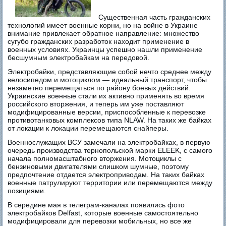
Существенная часть гражданских
технологий имеет военные корни, но на войне в Украине
внимание привлекает обратное направление: множество
сугубо гражданских разработок находит применение в
военных условиях. Украинцы успешно нашли применение
бесшумным электробайкам на передовой.
Электробайки, представляющие собой нечто среднее между
велосипедом и мотоциклом — идеальный транспорт, чтобы
незаметно перемещаться по району боевых действий.
Украинские военные стали их активно применять во время
российского вторжения, и теперь им уже поставляют
модифицированные версии, приспособленные к перевозке
противотанковых комплексов типа NLAW. На таких же байках
от локации к локации перемещаются снайперы.
Военнослужащих ВСУ замечали на электробайках, в первую
очередь производства тернопольской марки ELEEK, с самого
начала полномасштабного вторжения. Мотоциклы с
бензиновыми двигателями слишком шумные, поэтому
предпочтение отдается электроприводам. На таких байках
военные патрулируют территории или перемещаются между
позициями.
В середине мая в телеграм-каналах появились фото
электробайков Delfast, которые военные самостоятельно
модифицировали для перевозки мобильных, но все же