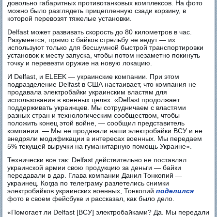
довольно габаритных противотанковых комплексов. На фото
можно было разглядеть прицепленную сзади корзину, в
которой перевозят тяжелые установки.
Delfast может развивать скорость до 80 километров в час.
Разумеется, прямо с байков стрельбу не ведут — их
используют только для бесшумной быстрой транспортировки
установок к месту запуска, чтобы потом незаметно покинуть
точку и перевезти оружие на новую локацию.
И Delfast, и ELEEK — украинские компании. При этом
подразделение Delfast в США настаивает, что компания не
продавала электробайки украинским властям для
использования в военных целях. «Delfast продолжает
поддерживать украинцев. Мы сотрудничаем с властями
разных стран и технологическим сообществом, чтобы
положить конец этой войне, — сообщил представитель
компании. — Мы не продавали наши электробайки ВСУ и не
внедряли модификации в интересах военных. Мы передаем
5% текущей выручки на гуманитарную помощь Украине».
Технически все так: Delfast действительно не поставлял
украинской армии свою продукцию за деньги — байки
передавали в дар. Глава компании Данил Тонкопий —
украинец. Когда по телеграму разлетелись снимки
электробайков украинских военных, Тонкопий
поделился
фото в своем фейсбуке и рассказал, как было дело.
«Помогает ли Delfast [ВСУ] электробайками? Да. Мы передали