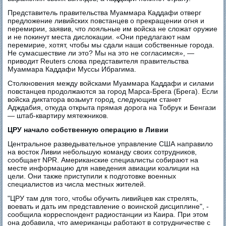
Представитель правительства Муаммара Каддафи отверг
предложение ливийских повстанцев о прекращении огня и
перемирии, заявив, что лояльные им войска не сложат оружие
и не покинут места дислокации. «Они предлагают нам
перемирие, хотят, чтобы мы сдали наши собственные города.
Не сумасшествие ли это? Мы на это не согласимся», —
приводит Reuters слова представителя правительства
Муаммара Каддафи Муссы Ибрагима.
Столкновения между войсками Муаммара Каддафи и силами
повстанцев продолжаются за город Марса-Брега (Брега). Если
войска диктатора возьмут город, следующим станет
Адждабия, откуда открыта прямая дорога на Тобрук и Бенгази
— штаб-квартиру мятежников.
ЦРУ начало собственную операцию в Ливии
Центральное разведывательное управление США направило
на восток Ливии небольшую команду своих сотрудников,
сообщает NPR. Американские специалисты собирают на
месте информацию для наведения авиации коалиции на
цели. Они также приступили к подготовке военных
специалистов из числа местных жителей.
"ЦРУ там для того, чтобы обучить ливийцев как стрелять,
воевать и дать им представление о воинской дисциплине", -
сообщила корреспондент радиостанции из Каира. При этом
она добавила, что американцы работают в сотрудничестве с