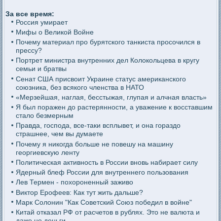
За все время:
Россия умирает
Мифы о Великой Войне
Почему материал про бурятского танкиста просочился в
прессу?
Портрет министра внутренних дел Колокольцева в кругу
семьи и братвы
Сенат США присвоит Украине статус американского
союзника, без всякого членства в НАТО
«Мерзейшая, наглая, бесстыжая, глупая и алчная власть»
Я был поражен до растерянности, а уважение к восставшим
стало безмерным
Правда, господа, все-таки всплывет, и она гораздо
страшнее, чем вы думаете
Почему я никогда больше не повешу на машину
георгиевскую ленту
Политическая активность в России вновь набирает силу
Ядерный блеф России для внутреннего пользования
Лев Термен - похороненный заживо
Виктор Ерофеев: Как тут жить дальше?
Марк Солонин "Как Советский Союз победил в войне"
Китай отказал РФ от расчетов в рублях. Это не валюта и
даже не деньги