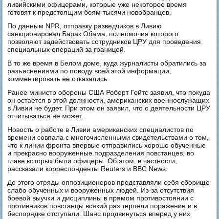
ливийскими офицерами, которые уже некоторое время
готовят к предстоящим боям тысячи новобранцев.
По данным NPR, отправку разведчиков в Ливию
санкционировал Барак Обама, полномочия которого
позволяют задействовать сотрудников ЦРУ для проведения
специальных операций за границей.
В то же время в Белом доме, куда журналисты обратились за
разъяснениями по поводу всей этой информации,
комментировать ее отказались.
Ранее министр обороны США Роберт Гейтс заявил, что покуда
он остается в этой должности, американских военнослужащих
в Ливии не будет. При этом он заявил, что о деятельности ЦРУ
отчитываться не может.
Новость о работе в Ливии американских специалистов по
времени совпала с многочисленными свидетельствами о том,
что к линии фронта впервые отправились хорошо обученные
и прекрасно вооруженные подразделения повстанцев, во
главе которых были офицеры. Об этом, в частности,
рассказали корреспонденты Reuters и BBC News.
До этого отряды оппозиционеров представляли себя сборище
слабо обученных и вооруженных людей. Из-за отсутствия
боевой выучки и дисциплины в прямом противостоянии с
противников повстанцы всякий раз терпели поражение и в
беспорядке отступали. Шанс продвинуться вперед у них