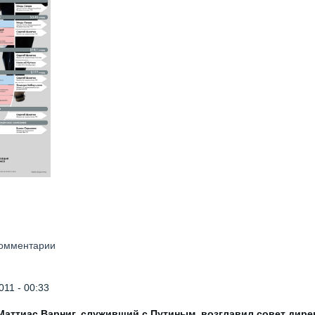
 комментарии
011 - 00:33
Маттиас Варниг, служивший с Путиным, возглавил совет дир