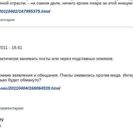
яной отрасли, - на самом деле, ничего кроме пиара за этой инициат
c/20110402/167995375.html
ментарии
011 - 18:41
актически занимать посты или через подставных хомяков.
громкие заявления и обещания. Пчелы оживились против меда. Инте
олько будет обмануто?
omic/20110404/168064539.html
 комментарии
му
8