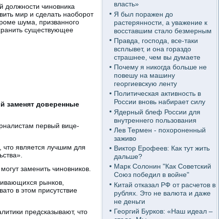
власть»
й должности чиновника
Я был поражен до
вить мир и сделать наоборот
кроме шума, призванного
растерянности, а уважение к
охранить существующее
восставшим стало безмерным
Правда, господа, все-таки
всплывет, и она гораздо
страшнее, чем вы думаете
Почему я никогда больше не
повешу на машину
георгиевскую ленту
Политическая активность в
России вновь набирает силу
ий заменят доверенные
Ядерный блеф России для
внутреннего пользования
рналистам первый вице-
Лев Термен - похороненный
заживо
, что является лучшим для
Виктор Ерофеев: Как тут жить
ьства».
дальше?
Марк Солонин "Как Советский
могут заменить чиновников.
Союз победил в войне"
вивающихся рынков,
Китай отказал РФ от расчетов в
ато в этом присутствие
рублях. Это не валюта и даже
не деньги
Георгий Бурков: «Наш идеал –
литики предсказывают, что