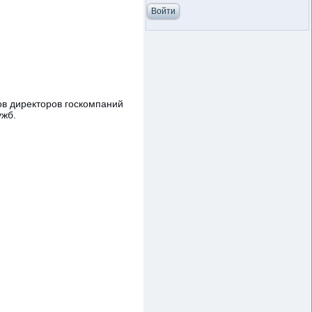
ов директоров госкомпаний
ужб.