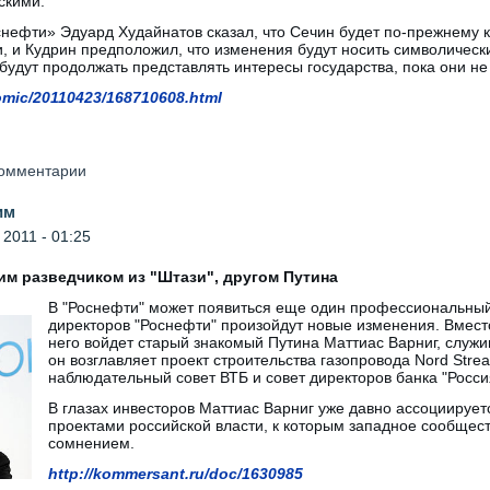
скими.
нефти» Эдуард Худайнатов сказал, что Сечин будет по-прежнему 
 и Кудрин предположил, что изменения будут носить символически
будут продолжать представлять интересы государства, пока они не
omic/20110423/168710608.html
 комментарии
им
2011 - 01:25
м разведчиком из "Штази", другом Путина
В "Роснефти" может появиться еще один профессиональный 
директоров "Роснефти" произойдут новые изменения. Вмест
него войдет старый знакомый Путина Маттиас Варниг, служи
он возглавляет проект строительства газопровода Nord Strea
наблюдательный совет ВТБ и совет директоров банка "Росси
В глазах инвесторов Маттиас Варниг уже давно ассоциируе
проектами российской власти, к которым западное сообщес
сомнением.
http://kommersant.ru/doc/1630985