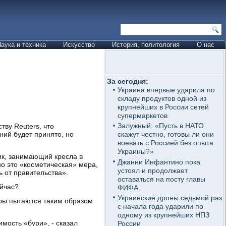
аука и техника
Искусство
История, политология
О нас
За сегодня:
Украина впервые ударила по
складу продуктов одной из
крупнейших в России сетей
супермаркетов
Залужный: «Пусть в НАТО
ву Reuters, что
ий будет принято, но
скажут честно, готовы ли они
воевать с Россией без опыта
Украины?»
ик, занимающий кресла в
Джанни Инфантино пока
но это «косметическая» мера,
устоял и продолжает
 от правительства».
оставаться на посту главы
ейчас?
ФИФА
Украинские дроны седьмой раз
ры пытаются таким образом
с начала года ударили по
одному из крупнейших НПЗ
мость «бури», - сказал
России