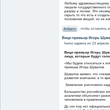
Любому здравомыслящему ч
лишали государственного по
разуму и логике. Это неожи
скрыть то что есть и созд
положение вещей, но не из
, чтобы оставлять
Войдите
Вице-премьер Игорь Шув
homo sapiens
on 23 апреля, 
Вице-премьер Игорь Шува
лица, которые будут голо
«Мы будем относиться к эт
премьер Игорь Шувалов.
Шувалов заявил, что «незав
развития компании, в то в
Заявление уничтожило наде
Большинство российских ко
аналитики объясняют разни
чиновников в правлениях.
До сих пор нет официально