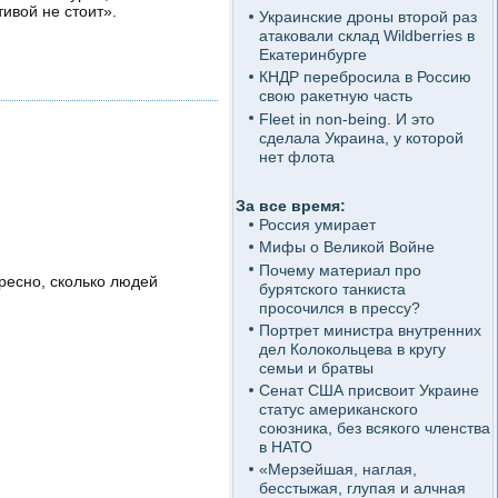
ивой не стоит».
Украинские дроны второй раз
атаковали склад Wildberries в
Екатеринбурге
КНДР перебросила в Россию
свою ракетную часть
Fleet in non-being. И это
сделала Украина, у которой
нет флота
За все время:
Россия умирает
Мифы о Великой Войне
Почему материал про
ресно, сколько людей
бурятского танкиста
просочился в прессу?
Портрет министра внутренних
дел Колокольцева в кругу
семьи и братвы
Сенат США присвоит Украине
статус американского
союзника, без всякого членства
в НАТО
«Мерзейшая, наглая,
бесстыжая, глупая и алчная