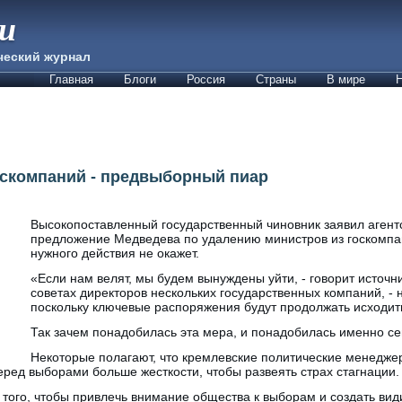
ии
ческий журнал
Главная
Блоги
Россия
Страны
В мире
Н
оскомпаний - предвыборный пиар
Высокопоставленный государственный чиновник заявил агентст
предложение Медведева по удалению министров из госкомпан
нужного действия не окажет.
«Если нам велят, мы будем вынуждены уйти, - говорит источн
советах директоров нескольких государственных компаний, - 
поскольку ключевые распоряжения будут продолжать исходить
Так зачем понадобилась эта мера, и понадобилась именно с
Некоторые полагают, что кремлевские политические менедже
ред выборами больше жесткости, чтобы развеять страх стагнации.
того, чтобы привлечь внимание общества к выборам и создать види