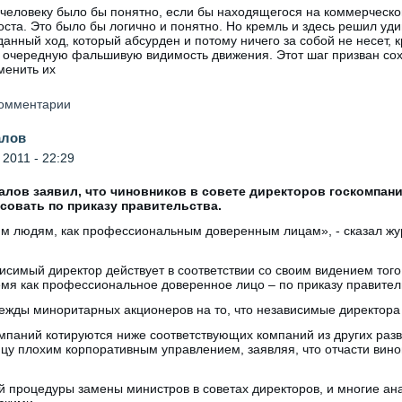
еловеку было бы понятно, если бы находящегося на коммерческо
ста. Это было бы логично и понятно. Но кремль и здесь решил уди
данный ход, который абсурден и потому ничего за собой не несет, 
ать очередную фальшивую видимость движения. Этот шаг призван с
менить их
 комментарии
алов
2011 - 22:29
лов заявил, что чиновников в совете директоров госкомпан
совать по приказу правительства.
им людям, как профессиональным доверенным лицам», - сказал жу
исимый директор действует в соответствии со своим видением того
ремя как профессиональное доверенное лицо – по приказу правител
жды миноритарных акционеров на то, что независимые директора 
мпаний котируются ниже соответствующих компаний из других раз
цу плохим корпоративным управлением, заявляя, что отчасти винов
й процедуры замены министров в советах директоров, и многие ана