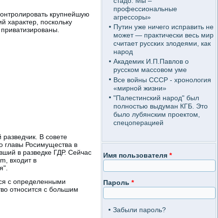
стадо. Мы –
профессиональные
контролировать крупнейшую
агрессоры»
й характер, поскольку
Путин уже ничего исправить не
 приватизированы.
может — практически весь мир
считает русских злодеями, как
народ
Академик И.П.Павлов о
русском массовом уме
Все войны СССР - хронология
«мирной жизни»
"Палестинский народ" был
полностью выдуман КГБ. Это
было лубянским проектом,
спецоперацией
разведчик. В совете
о главы Росимущества в
вший в разведке ГДР. Сейчас
Имя пользователя
*
m, входит в
я".
тся с определенными
Пароль
*
тво относится с большим
Забыли пароль?