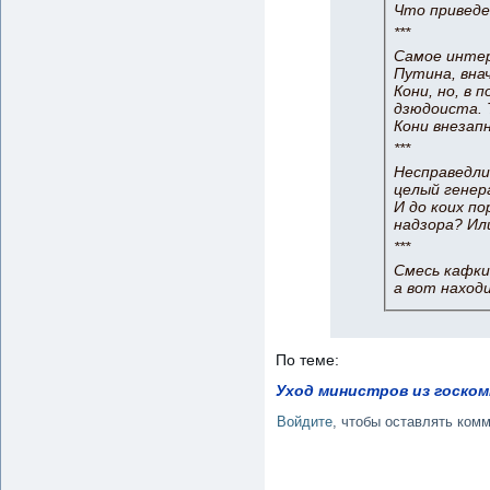
Что приведе
***
Самое интер
Путина, вна
Кони, но, в
дзюдоиста. 
Кони внезапн
***
Несправедли
целый генер
И до коих п
надзора? Ил
***
Смесь кафки
а вот наход
По теме:
Уход министров из госко
Войдите
, чтобы оставлять ком