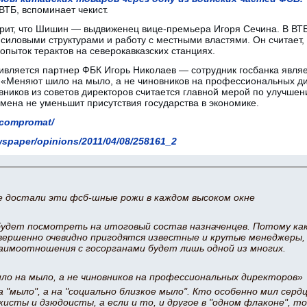
ВТБ, вспоминает чекист.
ворит, что Шишин — выдвиженец вице-премьера Игоря Сечина. В В
 силовыми структурами и работу с местными властями. Он считает
опыток терактов на северокавказских станциях.
ивляется партнер ФБК Игорь Николаев — сотрудник госбанка являет
 «Меняют шило на мыло, а не чиновников на профессиональных д
ников из советов директоров считается главной мерой по улучшен
амена не уменьшит присутствия государства в экономике.
ticompromat/
wspaper/opinions/2011/04/08/258161_2
же достали эти фсб-шные рожи в каждом высоком окне
удет посмотреть на итоговый состав назначенцев. Потому ка
вершенно очевидно пригодятся известные и крутые менеджеры, 
аимоотношения с госорганами будет лишь одной из многих.
о на мыло, а не чиновников на профессиональных директоров»
а "мыло", а на "социально близкое мыло". Кто особенно мил сер
кисты и дзюдоисты, а если и то, и другое в "одном флаконе", то