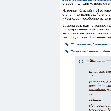
В 2007 г. Шишин устроился в 
Источник, близкий к ВТБ, го
степени за взаимодействие с
«Русгидро», особенно из-за п
Замена выглядит странно, уд
государственным человеком:
высокопоставленных госчинов
так, продолжает Николаев, з
http://lj.rossia.org/users/an
http://www.vedomosti.ru/ne
Цитата:
Блин, как у
***
Интересно б
гигантов со
наладить вз
***
«Меняют шил
Не просто н
очевиден: Че