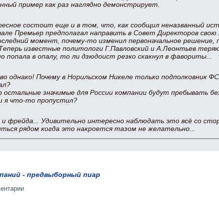
нный пример как раз наглядно демонстрирует.
есное состоит еще и в том, что, как сообщил неназванный ист
чале Премьер предполагал направить в Совет Директоров свою
 последний момент, почему-то изменил первоначальное решение, 
Теперь известные политологи Г.Павловский и А.Леонтьев теряю
о попала в опалу, то ли дзюдоист резко скакнул в фавориты...
во однако! Почему в Норильском Никеле только подполковник ФСБ
ал?
ор остальные значимые для России компании будут пребывать б
и я что-то пропустил?
 и фрейда... Удивительно интересно наблюдать это всё со сторо
иться рядом когда это накроется тазом не желательно...
мпаний - предвыборный пиар
ментарии