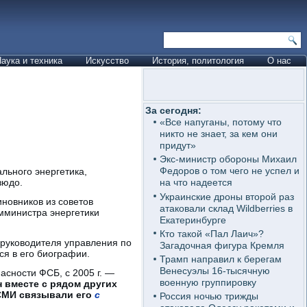
аука и техника
Искусство
История, политология
О нас
За сегодня:
«Все напуганы, потому что
никто не знает, за кем они
придут»
Экс-министр обороны Михаил
Федоров о том чего не успел и
льного энергетика,
зюдо.
на что надеется
Украинские дроны второй раз
новников из советов
атаковали склад Wildberries в
амминистра энергетики
Екатеринбурге
Кто такой «Пал Лаич»?
руководителя управления по
Загадочная фигура Кремля
ся в его биографии.
Трамп направил к берегам
Венесуэлы 16-тысячную
асности ФСБ, с 2005 г. —
военную группировку
 вместе с рядом других
 СМИ связывали его
с
Россия ночью трижды