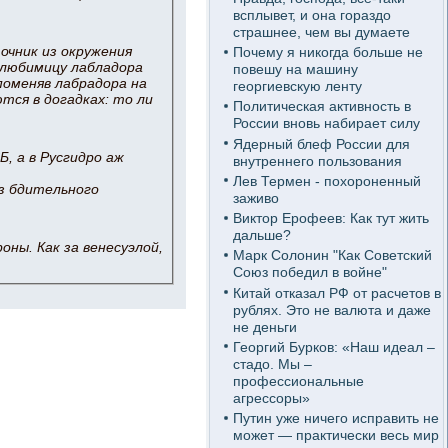
всплывет, и она гораздо
страшнее, чем вы думаете
очник из окружения
Почему я никогда больше не
 любимицу лабладора
повешу на машину
поменяв лабрадора на
георгиевскую ленту
тся в догадках: то ли
Политическая активность в
России вновь набирает силу
Ядерный блеф России для
, а в Русгидро аж
внутреннего пользования
Лев Термен - похороненный
ез бдительного
заживо
Виктор Ерофеев: Как тут жить
дальше?
ны. Как за венесуэлой,
Марк Солонин "Как Советский
Союз победил в войне"
Китай отказал РФ от расчетов в
рублях. Это не валюта и даже
не деньги
Георгий Бурков: «Наш идеал –
стадо. Мы –
профессиональные
агрессоры»
Путин уже ничего исправить не
может — практически весь мир