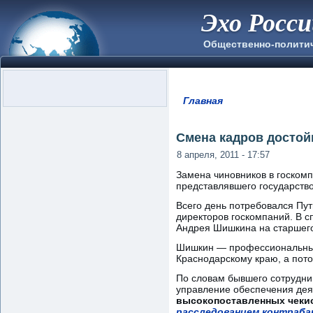
Эхо Росс
Общественно-полити
Главная
Вы здесь
Смена кадров достой
8 апреля, 2011 - 17:57
Замена чиновников в госкомп
представлявшего государств
Всего день потребовался Пут
директоров госкомпаний. В с
Андрея Шишкина на старшег
Шишкин — профессиональный 
Краснодарскому краю, а пото
По словам бывшего сотрудник
управление обеспечения дея
высокопоставленных чекист
расследованием контрабан