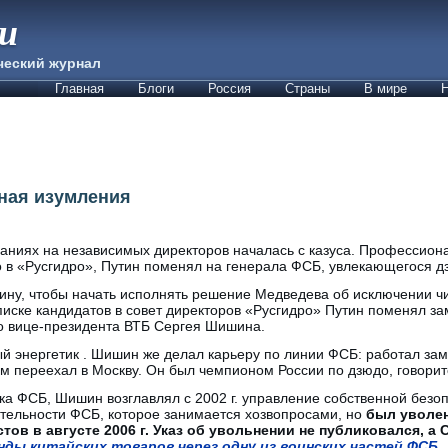
ии
ческий журнал
Главная
Блоги
Россия
Страны
В мире
Н
ная изумления
аниях на независимых директоров началась с казуса. Профессиона
о в «Русгидро», Путин поменял на генерала ФСБ, увлекающегося д
ину, чтобы начать исполнять решение Медведева об исключении чи
писке кандидатов в совет директоров «Русгидро» Путин поменял з
о вице-президента ВТБ Сергея Шишина.
энергетик . Шишин же делал карьеру по линии ФСБ: работал зам
м переехал в Москву. Он был чемпионом России по дзюдо, говорит
а ФСБ, Шишин возглавлял с 2002 г. управление собственной безоп
тельности ФСБ, которое занимается хозвопросами, но
был уволен
ов в августе 2006 г. Указ об увольнении не публиковался, а
ды китайских товаров через одну из воинских частей ФСБ.