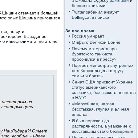
атаковала Одессу ракетами и
беспилотниками
Twitter забанил аккаунт
ТБ Шишин отвечает в большей
Bellingcat в поиске
, что опыт Шишина пригодится
За все время:
ся, по сути,
Россия умирает
иректоров». Выведение
ию инвестклимата, но это не
Мифы о Великой Войне
Почему материал про
бурятского танкиста
просочился в прессу?
Портрет министра внутренних
дел Колокольцева в кругу
семьи и братвы
Сенат США присвоит Украине
статус американского
союзника, без всякого членства
в НАТО
к некоторым из
«Мерзейшая, наглая,
у которых цель
бесстыжая, глупая и алчная
власть»
Я был поражен до
растерянности, а уважение к
дцу НацЛидера?! Ответ
восставшим стало безмерным
 это, вообще, - идеал.
Правда, господа, все-таки