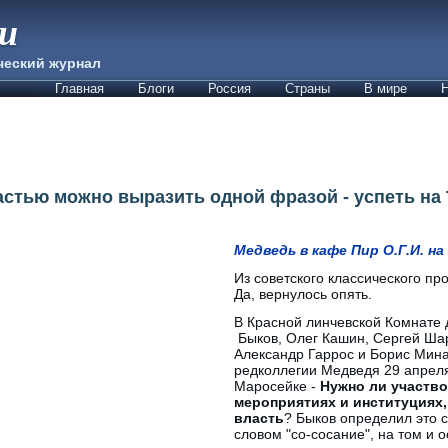
ии
ческий журнал
Главная
Блоги
Россия
Страны
В мире
Н
астью можно выразить одной фразой - успеть на 
Медведь в кафе Пир О.Г.И. н
Из советского классического про
Да, вернулось опять.
В Красной линчевской Комнате
Быков, Олег Кашин, Сергей Шар
Александр Гаррос и Борис Мин
редколлегии Медведя 29 апреля
Маросейке -
Нужно ли участво
мероприятиях и институциях,
власть
? Быков определил это 
словом "со-сосание", на том и 