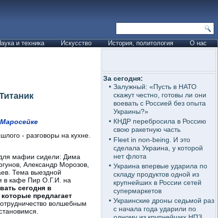
аука и техника
Искусство
История, политология
О нас
За сегодня:
Залужный: «Пусть в НАТО
Титаник
скажут честно, готовы ли они
воевать с Россией без опыта
Украины?»
КНДР перебросила в Россию
а Маросейке
свою ракетную часть
шлого - разговоры на кухне.
Fleet in non-being. И это
сделала Украина, у которой
нет флота
 для мафии сидели: Дима
гунов, Александр Морозов,
Украина впервые ударила по
аев. Тема выездной
складу продуктов одной из
 в кафе Пир О.Г.И. на
крупнейших в России сетей
вать сегодня в
супермаркетов
 которые предлагает
Украинские дроны седьмой раз
сотрудничество волшебным
с начала года ударили по
остановимся.
одному из крупнейших НПЗ