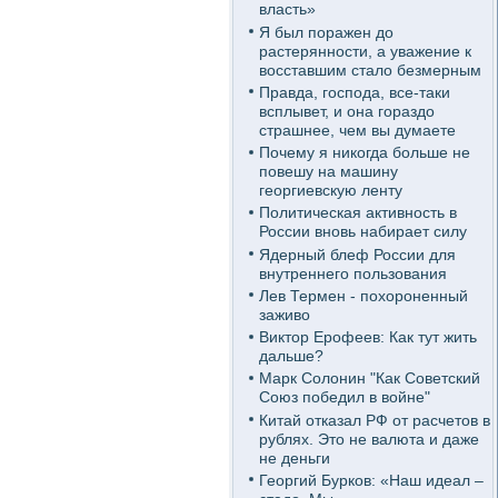
власть»
Я был поражен до
растерянности, а уважение к
восставшим стало безмерным
Правда, господа, все-таки
всплывет, и она гораздо
страшнее, чем вы думаете
Почему я никогда больше не
повешу на машину
георгиевскую ленту
Политическая активность в
России вновь набирает силу
Ядерный блеф России для
внутреннего пользования
Лев Термен - похороненный
заживо
Виктор Ерофеев: Как тут жить
дальше?
Марк Солонин "Как Советский
Союз победил в войне"
Китай отказал РФ от расчетов в
рублях. Это не валюта и даже
не деньги
Георгий Бурков: «Наш идеал –