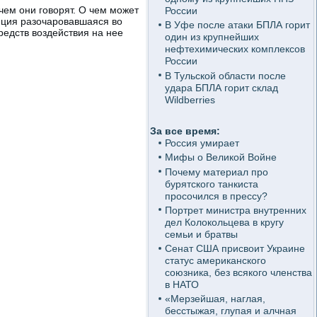
ем они говорят. О чем может
России
нция разочаровавшаяся во
В Уфе после атаки БПЛА горит
редств воздействия на нее
один из крупнейших
нефтехимических комплексов
России
В Тульской области после
удара БПЛА горит склад
Wildberries
За все время:
Россия умирает
Мифы о Великой Войне
Почему материал про
бурятского танкиста
просочился в прессу?
Портрет министра внутренних
дел Колокольцева в кругу
семьи и братвы
Сенат США присвоит Украине
статус американского
союзника, без всякого членства
в НАТО
«Мерзейшая, наглая,
бесстыжая, глупая и алчная