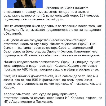
Украина не имеет никакого
отношения к теракту в московском концертном зале, в
результате которого погибли, по меньшей мере, 137 человек,
подчеркнул в воскресенье Белый дом.
Эти комментарии были сделаны в воскресенье после того, как
Владимир Путин высказал предположение о связи нападения
с Украиной.
«ИГ (Исламское государство) несет исключительную
ответственность за эту атаку. Никакого участия Украины не
было», – заявила пресс-секретарь Совета национальной
безопасности Белого дома Эдриенн Уотсон. Напомним, что
группировка ИГ взяла на себя ответственность за нападение.
Никаких свидетельств причастности Украины к инциденту нет,
констатировала вице-президент Камала Харрис в интервью
программе ABC News, которое вышло в эфир в воскресенье.
"Нет, нет никаких доказательств, и на самом деле то, что мы
знаем, это то, что ISIS-K фактически, по всем признакам,
несет ответственность за то, что произошло" - сказала Камала
Харрис
Харрис отметила, что, судя по ряду признаков,
ответственность за случившееся несет ИГ-Хорасан, отделение
ИГ в Афганистане и Пакистане.