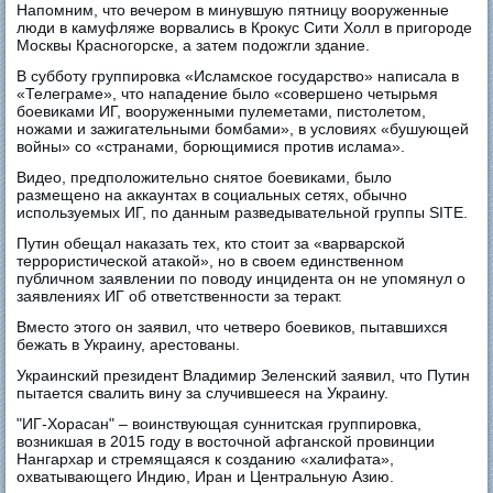
Напомним, что вечером в минувшую пятницу вооруженные
люди в камуфляже ворвались в Крокус Сити Холл в пригороде
Москвы Красногорске, а затем подожгли здание.
В субботу группировка «Исламское государство» написала в
«Телеграме», что нападение было «совершено четырьмя
боевиками ИГ, вооруженными пулеметами, пистолетом,
ножами и зажигательными бомбами», в условиях «бушующей
войны» со «странами, борющимися против ислама».
Видео, предположительно снятое боевиками, было
размещено на аккаунтах в социальных сетях, обычно
используемых ИГ, по данным разведывательной группы SITE.
Путин обещал наказать тех, кто стоит за «варварской
террористической атакой», но в своем единственном
публичном заявлении по поводу инцидента он не упомянул о
заявлениях ИГ об ответственности за теракт.
Вместо этого он заявил, что четверо боевиков, пытавшихся
бежать в Украину, арестованы.
Украинский президент Владимир Зеленский заявил, что Путин
пытается свалить вину за случившееся на Украину.
"ИГ-Хорасан" – воинствующая суннитская группировка,
возникшая в 2015 году в восточной афганской провинции
Нангархар и стремящаяся к созданию «халифата»,
охватывающего Индию, Иран и Центральную Азию.