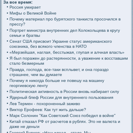
За все время:
Россия умирает
Мифы о Великой Войне
Почему материал про бурятского танкиста просочился в
прессу?
Портрет министра внутренних дел Колокольцева в кругу
семьи и братвы
Сенат США присвоит Украине статус американского
союзника, без всякого членства в НАТО
«Мерзейшая, наглая, бесстыжая, глупая и алчная власть»
Я был поражен до растерянности, а уважение к восставшим
стало безмерным
Правда, господа, все-таки всплывет, и она гораздо
страшнее, чем вы думаете
Почему я никогда больше не повешу на машину
георгиевскую ленту
Политическая активность в России вновь набирает силу
Ядерный блеф России для внутреннего пользования
Лев Термен - похороненный заживо
Виктор Ерофеев: Как тут жить дальше?
Марк Солонин "Как Советский Союз победил в войне"
Китай отказал РФ от расчетов в рублях. Это не валюта и
даже не деньги
Георгий Бурков: «Наш идеал – стадо. Мы –