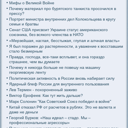
Мифы о Великой Войне
Почему материал про бурятского танкиста просочился в
прессу?
Портрет министра внутренних дел Колокольцева в кругу
семьи и братвы
Сенат США присвоит Украине статус американского
союзника, без всякого членства в НАТО
«Мерзейшая, наглая, бесстыжая, глупая и алчная власть»
Я был поражен до растерянности, а уважение к восставшим
стало безмерным
Правда, господа, все-таки всплывет, и она гораздо
страшнее, чем вы думаете
Почему я никогда больше не повешу на машину
георгиевскую ленту
Политическая активность в России вновь набирает силу
Ядерный блеф России для внутреннего пользования
Лев Термен - похороненный заживо
Виктор Ерофеев: Как тут жить дальше?
Марк Солонин "Как Советский Союз победил в войне"
Китай отказал РФ от расчетов в рублях. Это не валюта и
даже не деньги
Георгий Бурков: «Наш идеал – стадо. Мы –
профессиональные агрессоры»