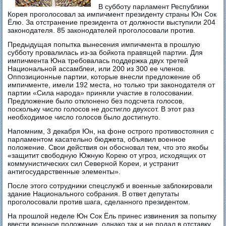
В субботу парламент Республики
Корея проголосовал за импичмент президенту страны Юн Сок
Ёлю. За отстранение президента от должности выступили 204
законодателя. 85 законодателей проголосовали против.
Предыдущая попытка вынесения импичмента в прошлую
субботу провалилась из-за бойкота правящей партии. Для
импичмента Юна требовалась поддержка двух третей
Национальной ассамблеи, или 200 из 300 ее членов.
Оппозиционные партии, которые внесли предложение об
импичменте, имели 192 места, но только три законодателя от
партии «Сила народа» приняли участие в голосовании.
Предложение было отклонено без подсчета голосов,
поскольку число голосов не достигло двухсот. В этот раз
необходимое число голосов было достигнуто.
Напомним, 3 декабря Юн, на фоне острого противостояния с
парламентом касательно бюджета, объявил военное
положение. Свои действия он обосновал тем, что это якобы
«защитит свободную Южную Корею от угроз, исходящих от
коммунистических сил Северной Кореи, и устранит
антигосударственные элементы».
После этого сотрудники спецслужб и военные заблокировали
здание Национального собрания. В ответ депутаты
проголосовали против шага, сделанного президентом.
На прошлой неделе Юн Сок Ёль принес извинения за попытку
ввести военное положение, однако так и не подал в отставку.