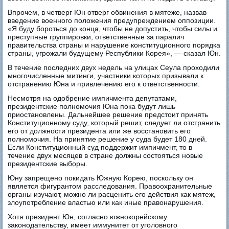
Впрочем, в четверг Юн отверг обвинения в мятеже, назвав
введение военного положения предупреждением оппозиции.
«Я буду бороться до конца, чтобы не допустить, чтобы силы и
преступные группировки, ответственные за паралич
правительства страны и нарушение конституционного порядка
страны, угрожали будущему Республики Корея», — сказал Юн.
В течение последних двух недель на улицах Сеула проходили
многочисленные митинги, участники которых призывали к
отстранению Юна и привлечению его к ответственности.
Несмотря на одобрение импичмента депутатами,
президентские полномочия Юна пока будут лишь
приостановлены. Дальнейшее решение предстоит принять
Конституционному суду, который решит, следует ли отстранить
его от должности президента или же восстановить его
полномочия. На принятие решение у суда будет 180 дней.
Если Конституционный суд поддержит импичмент, то в
течение двух месяцев в стране должны состояться новые
президентские выборы.
Юну запрещено покидать Южную Корею, поскольку он
является фигурантом расследования. Правоохранительные
органы изучают, можно ли расценить его действия как мятеж,
злоупотребление властью или как иные правонарушения.
Хотя президент Юн, согласно южнокорейскому
законодательству, имеет иммунитет от уголовного