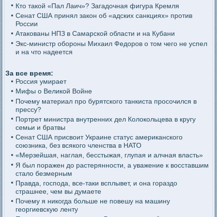
Кто такой «Пал Лаич»? Загадочная фигура Кремля
Сенат США принял закон об «адских санкциях» против
России
Атакованы НПЗ в Самарской области и на Кубани
Экс-министр обороны Михаил Федоров о том чего не успел
и на что надеется
За все время:
Россия умирает
Мифы о Великой Войне
Почему материал про бурятского танкиста просочился в
прессу?
Портрет министра внутренних дел Колокольцева в кругу
семьи и братвы
Сенат США присвоит Украине статус американского
союзника, без всякого членства в НАТО
«Мерзейшая, наглая, бесстыжая, глупая и алчная власть»
Я был поражен до растерянности, а уважение к восставшим
стало безмерным
Правда, господа, все-таки всплывет, и она гораздо
страшнее, чем вы думаете
Почему я никогда больше не повешу на машину
георгиевскую ленту