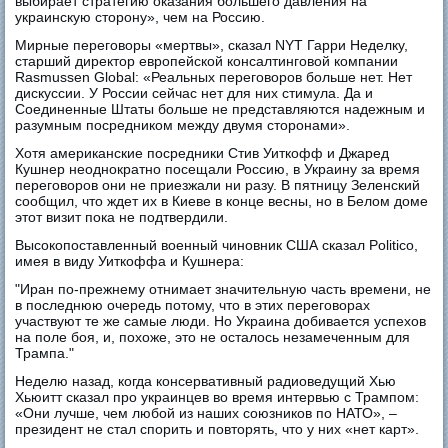
выбирает стратегию оказания большего давления на
украинскую сторону», чем на Россию.
Мирные переговоры «мертвы», сказал NYT Гарри Неделку,
старший директор европейской консалтинговой компании
Rasmussen Global: «Реальных переговоров больше нет. Нет
дискуссии. У России сейчас нет для них стимула. Да и
Соединенные Штаты больше не представляются надежным и
разумным посредником между двумя сторонами».
Хотя американские посредники Стив Уиткофф и Джаред
Кушнер неоднократно посещали Россию, в Украину за время
переговоров они не приезжали ни разу. В пятницу Зеленский
сообщил, что ждет их в Киеве в конце весны, но в Белом доме
этот визит пока не подтвердили.
Высокопоставленный военный чиновник США сказал Politico,
имея в виду Уиткоффа и Кушнера:
"Иран по-прежнему отнимает значительную часть времени, не
в последнюю очередь потому, что в этих переговорах
участвуют те же самые люди. Но Украина добивается успехов
на поле боя, и, похоже, это не осталось незамеченным для
Трампа."
Неделю назад, когда консервативный радиоведущий Хью
Хьюитт сказал про украинцев во время интервью с Трампом:
«Они лучше, чем любой из наших союзников по НАТО», –
президент не стал спорить и повторять, что у них «нет карт».