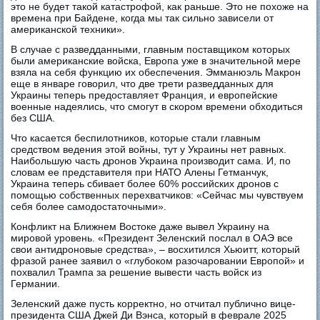
это не будет такой катастрофой, как раньше. Это не похоже на
времена при Байдене, когда мы так сильно зависели от
американской техники».
В случае с разведданными, главным поставщиком которых
были американские войска, Европа уже в значительной мере
взяла на себя функцию их обеспечения. Эмманюэль Макрон
еще в январе говорил, что две трети разведданных для
Украины теперь предоставляет Франция, и европейские
военные надеялись, что смогут в скором времени обходиться
без США.
Что касается беспилотников, которые стали главным
средством ведения этой войны, тут у Украины нет равных.
Наибольшую часть дронов Украина производит сама. И, по
словам ее представителя при НАТО Алены Гетманчук,
Украина теперь сбивает более 60% российских дронов с
помощью собственных перехватчиков: «Сейчас мы чувствуем
себя более самодостаточными».
Конфликт на Ближнем Востоке даже вывел Украину на
мировой уровень. «Президент Зеленский послал в ОАЭ все
свои антидроновые средства», – восхитился Хьюитт, который
фразой ранее заявил о «глубоком разочаровании Европой» и
похвалил Трампа за решение вывести часть войск из
Германии.
Зеленский даже пусть корректно, но отчитал публично вице-
президента США Джей Ди Вэнса, который в феврале 2025