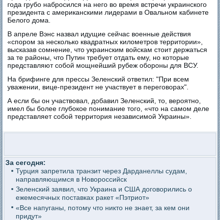
года грубо набросился на него во время встречи украинского
президента с американскими лидерами в Овальном кабинете
Белого дома.
В апреле Вэнс назвал идущие сейчас военные действия
«спором за несколько квадратных километров территории»,
высказав сомнение, что украинским войскам стоит держаться
за те районы, что Путин требует отдать ему, но которые
представляют собой мощнейший рубеж обороны для ВСУ.
На брифинге для прессы Зеленский ответил: "При всем
уважении, вице-президент не участвует в переговорах".
А если бы он участвовал, добавил Зеленский, то, вероятно,
имел бы более глубокое понимание того, «что на самом деле
представляет собой территория независимой Украины».
За сегодня:
Турция запретила транзит через Дарданеллы судам,
направляющимся в Новороссийск
Зеленский заявил, что Украина и США договорились о
ежемесячных поставках ракет «Пэтриот»
«Все напуганы, потому что никто не знает, за кем они
придут»