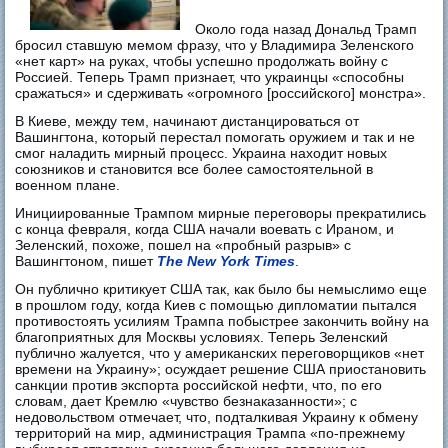
Около года назад Дональд Трамп
бросил ставшую мемом фразу, что у Владимира Зеленского
«нет карт» на руках, чтобы успешно продолжать войну с
Россией. Теперь Трамп признает, что украинцы «способны
сражаться» и сдерживать «огромного [российского] монстра».
В Киеве, между тем, начинают дистанцироваться от
Вашингтона, который перестал помогать оружием и так и не
смог наладить мирный процесс. Украина находит новых
союзников и становится все более самостоятельной в
военном плане.
Инициированные Трампом мирные переговоры прекратились
с конца февраля, когда США начали воевать с Ираном, и
Зеленский, похоже, пошел на «пробный разрыв» с
Вашингтоном, пишет
The New York Times
.
Он публично критикует США так, как было бы немыслимо еще
в прошлом году, когда Киев с помощью дипломатии пытался
противостоять усилиям Трампа побыстрее закончить войну на
благоприятных для Москвы условиях. Теперь Зеленский
публично жалуется, что у американских переговорщиков «нет
времени на Украину»; осуждает решение США приостановить
санкции против экспорта российской нефти, что, по его
словам, дает Кремлю «чувство безнаказанности»; с
недовольством отмечает, что, подталкивая Украину к обмену
территорий на мир, администрация Трампа «по-прежнему