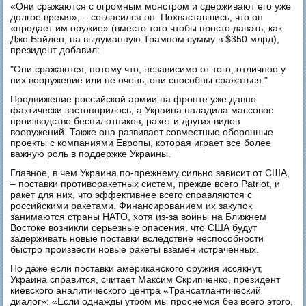
«Они сражаются с огромным монстром и сдерживают его уже
долгое время», – согласился он. Похваставшись, что он
«продает им оружие» (вместо того чтобы просто давать, как
Джо Байден, на выдуманную Трампом сумму в $350 млрд),
президент добавил:
"Они сражаются, потому что, независимо от того, отличное у
них вооружение или не очень, они способны сражаться."
Продвижение российской армии на фронте уже давно
фактически застопорилось, а Украина наладила массовое
производство беспилотников, ракет и других видов
вооружений. Также она развивает совместные оборонные
проекты с компаниями Европы, которая играет все более
важную роль в поддержке Украины.
Главное, в чем Украина по-прежнему сильно зависит от США,
– поставки противоракетных систем, прежде всего Patriot, и
ракет для них, что эффективнее всего справляются с
российскими ракетами. Финансированием их закупок
занимаются страны НАТО, хотя из-за войны на Ближнем
Востоке возникли серьезные опасения, что США будут
задерживать новые поставки вследствие неспособности
быстро произвести новые ракеты взамен истраченных.
Но даже если поставки американского оружия иссякнут,
Украина справится, считает Максим Скрипченко, президент
киевского аналитического центра «Трансатлантический
диалог»: «Если однажды утром мы проснемся без всего этого,