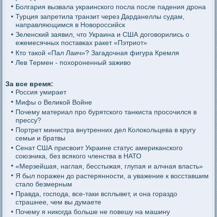
Болгария вызвала украинского посла после падения дрона
Турция запретила транзит через Дарданеллы судам,
направляющимся в Новороссийск
Зеленский заявил, что Украина и США договорились о
ежемесячных поставках ракет «Пэтриот»
Кто такой «Пал Лаич»? Загадочная фигура Кремля
Лев Термен - похороненный заживо
За все время:
Россия умирает
Мифы о Великой Войне
Почему материал про бурятского танкиста просочился в
прессу?
Портрет министра внутренних дел Колокольцева в кругу
семьи и братвы
Сенат США присвоит Украине статус американского
союзника, без всякого членства в НАТО
«Мерзейшая, наглая, бесстыжая, глупая и алчная власть»
Я был поражен до растерянности, а уважение к восставшим
стало безмерным
Правда, господа, все-таки всплывет, и она гораздо
страшнее, чем вы думаете
Почему я никогда больше не повешу на машину