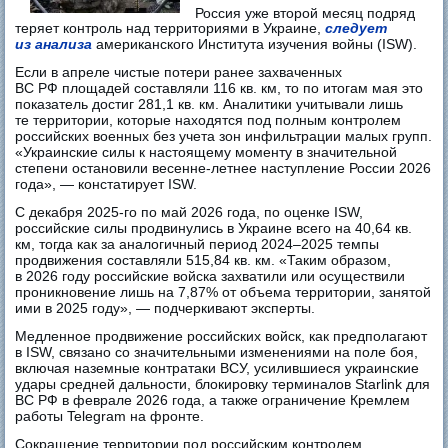
Россия уже второй месяц подряд
теряет контроль над территориями в Украине,
следует
из анализа
американского Института изучения войны (ISW).
Если в апреле чистые потери ранее захваченных
ВС РФ площадей составляли 116 кв. км, то по итогам мая это
показатель достиг 281,1 кв. км. Аналитики учитывали лишь
те территории, которые находятся под полным контролем
российских военных без учета зон инфильтрации малых групп.
«Украинские силы к настоящему моменту в значительной
степени остановили весенне-летнее наступление России 2026
года», — констатирует ISW.
С декабря 2025-го по май 2026 года, по оценке ISW,
российские силы продвинулись в Украине всего на 40,64 кв.
км, тогда как за аналогичный период 2024–2025 темпы
продвижения составляли 515,84 кв. км. «Таким образом,
в 2026 году российские войска захватили или осуществили
проникновение лишь на 7,87% от объема территории, занятой
ими в 2025 году», — подчеркивают эксперты.
Медленное продвижение российских войск, как предполагают
в ISW, связано со значительными изменениями на поле боя,
включая наземные контратаки ВСУ, усилившиеся украинские
удары средней дальности, блокировку терминалов Starlink для
ВС РФ в феврале 2026 года, а также ограничение Кремлем
работы Telegram на фронте.
Сокращение территории под российским контролем