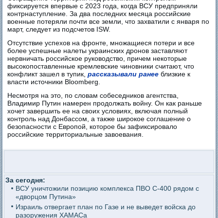
фиксируется впервые с 2023 года, когда ВСУ предприняли
контрнаступление. За два последних месяца российские
военные потеряли почти все земли, что захватили с января по
март, следует из подсчетов ISW.
Отсутствие успехов на фронте, множащиеся потери и все
более успешные налеты украинских дронов заставляют
нервничать российское руководство, причем некоторые
высокопоставленные кремлевские чиновники считают, что
конфликт зашел в тупик,
рассказывали ранее
близкие к
власти источники Bloomberg.
Несмотря на это, по словам собеседников агентства,
Владимир Путин намерен продолжать войну. Он как раньше
хочет завершить ее на своих условиях, включая полный
контроль над Донбассом, а также широкое соглашение о
безопасности с Европой, которое бы зафиксировало
российские территориальные завоевания.
За сегодня:
ВСУ уничтожили позицию комплекса ПВО С-400 рядом с
«дворцом Путина»
Израиль отвергает план по Газе и не выведет войска до
разоружения ХАМАСа