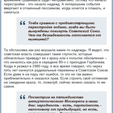
временем сравнивать будет неправильно, потому что начало
перестройки - это начало надежд. А теперешние события
ввергают в отчаянный пессимизм, когда хочется и плакать, и
смеяться.
Тогда сравним с предшествующими
перестройке годами, когда вы были
вынуждены покинуть Советский Союз.
Чем та безнадежность отличается от
нынешней?
Та обстановка как раз внушала какие-то надежды. Я видел, что
советская власть совершает такие глупости, которые
обязательно приведут ее к краху или к попытке обновления –
что началось как раз в середине 80-х с приходом Горбачева.
Когда я уезжал в 1980 году, я все время говорил, что через
пять лет начнутся радикальные перемены в Советском Союзе.
Если даже я на пару лет ошибся, то это не так важно:
приблизительно я оказался прав. Если строить свой оптимизм
на ожидании краха, то, пожалуй, сейчас можно сказать то же
самое.
Посмотрим на пятиединство
антиутопического Москорепа в наши
дни: народность - есть, партийность -
наполовину от предыдущей, но есть,