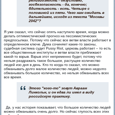
религиозность - безусловно,
госбезопасность - да, конечно;
бдительность - есть. Четыре с
половиной из пяти. Чего нам ожидать в
дальнейшем, исходя из текста "Москвы
2042"?
Я уже сказал, что сейчас опять наступило время, когда можно
делать оптимистический прогноз на пессимистических
предпосылках. Потому что сейчас все ветви власти работают в
определенном ключе. Дума сочиняет какие-то законы,
судебная система судит Pussy Riot, церковь работает – то есть
все общественные институты и ветви власти приближают
какой-то взрыв. Взрыв этот непременно будет, потому что
нельзя раздражать такое большое, растущее количество
людей изо дня в день. Кто-то когда-то сказал, что можно
обманывать долго малое количество людей, можно недолго
обманывать большое количество, но нельзя обманывать всех
все время.
Этого "кого-то" зовут Авраам
Линкольн, и он едва ли имел в виду
российскую практику.
Да, у нас история показывает, что большое количество людей
можно обманывать очень долго. Но сейчас глупость всех этих