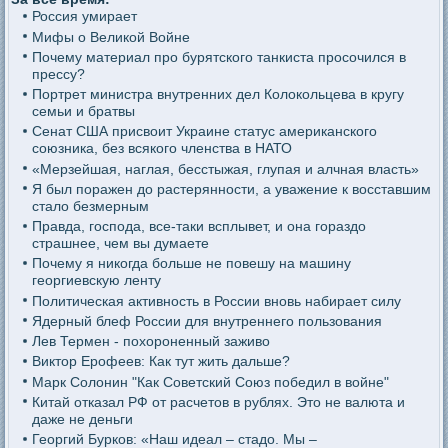
Россия умирает
Мифы о Великой Войне
Почему материал про бурятского танкиста просочился в
прессу?
Портрет министра внутренних дел Колокольцева в кругу
семьи и братвы
Сенат США присвоит Украине статус американского
союзника, без всякого членства в НАТО
«Мерзейшая, наглая, бесстыжая, глупая и алчная власть»
Я был поражен до растерянности, а уважение к восставшим
стало безмерным
Правда, господа, все-таки всплывет, и она гораздо
страшнее, чем вы думаете
Почему я никогда больше не повешу на машину
георгиевскую ленту
Политическая активность в России вновь набирает силу
Ядерный блеф России для внутреннего пользования
Лев Термен - похороненный заживо
Виктор Ерофеев: Как тут жить дальше?
Марк Солонин "Как Советский Союз победил в войне"
Китай отказал РФ от расчетов в рублях. Это не валюта и
даже не деньги
Георгий Бурков: «Наш идеал – стадо. Мы –