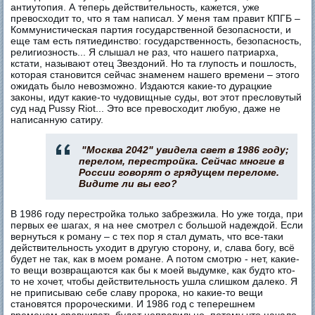
антиутопия. А теперь действительность, кажется, уже
превосходит то, что я там написал. У меня там правит КПГБ –
Коммунистическая партия государственной безопасности, и
еще там есть пятиединство: государственность, безопасность,
религиозность... Я слышал не раз, что нашего патриарха,
кстати, называют отец Звездоний. Но та глупость и пошлость,
которая становится сейчас знаменем нашего времени – этого
ожидать было невозможно. Издаются какие-то дурацкие
законы, идут какие-то чудовищные суды, вот этот пресловутый
суд над Pussy Riot... Это все превосходит любую, даже не
написанную сатиру.
"Москва 2042" увидела свет в 1986 году;
перелом, перестройка. Сейчас многие в
России говорят о грядущем переломе.
Видите ли вы его?
В 1986 году перестройка только забрезжила. Но уже тогда, при
первых ее шагах, я на нее смотрел с большой надеждой. Если
вернуться к роману – с тех пор я стал думать, что все-таки
действительность уходит в другую сторону, и, слава богу, всё
будет не так, как в моем романе. А потом смотрю - нет, какие-
то вещи возвращаются как бы к моей выдумке, как будто кто-
то не хочет, чтобы действительность ушла слишком далеко. Я
не приписываю себе славу пророка, но какие-то вещи
становятся пророческими. И 1986 год с теперешнем