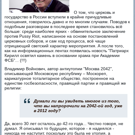
О том, что церковь и
государство в России вступили в крайне причудливые
отношения, говорилось давно и по многим случаям. Поводов к
подобным разговорам в последнее время становилось всё
больше: среди наиболее ярких - обвинительное заключение
против Pussy Riot, написанное на основе постановлений
церковных соборов, и сам ход процесса, всё чаще
отрицающий светский характер мероприятия. А после того,
как на информационных лентах появилась новость "Патриарх
Кирилл освятил камень в основании храма при Академии
ФСБ"... (!!!)
Владимир Войнович, автор антиутопии "Москва 2042",
описывающей Московскую республику – Москореп,
карикатурное тоталитарное общество, построенное на
единстве госбезопасности, правящей партии и правящей же
религии:
Думали ли вы увидеть многое из того,
что вы напророчили на 2042-ой год, уже
в 2012 году?
Да, всего 30 лет осталось до 42-го года... Честно говоря, не
думал. Я описывал то будущее, которое - я надеялся -
никогда не наступит, поскольку это была не утопия, а