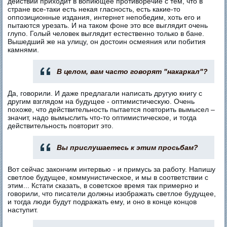
действий приходит в вопиющее противоречие с тем, что в
стране все-таки есть некая гласность, есть какие-то
оппозиционные издания, интернет непобедим, хоть его и
пытаются урезать. И на таком фоне это все выглядит очень
глупо. Голый человек выглядит естественно только в бане.
Вышедший же на улицу, он достоин осмеяния или побития
камнями.
В целом, вам часто говорят "накаркал"?
Да, говорили. И даже предлагали написать другую книгу с
другим взглядом на будущее - оптимистическую. Очень
похоже, что действительность пытается повторить вымысел –
значит, надо вымыслить что-то оптимистическое, и тогда
действительность повторит это.
Вы прислушаетесь к этим просьбам?
Вот сейчас закончим интервью - и примусь за работу. Напишу
светлое будущее, коммунистическое, и мы в соответствии с
этим... Кстати сказать, в советское время так примерно и
говорили, что писатели должны изображать светлое будущее,
и тогда люди будут подражать ему, и оно в конце концов
наступит.