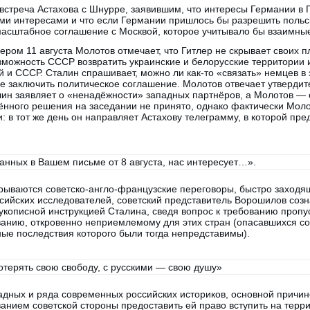
 встреча Астахова с Шнурре, заявившим, что интересы Германии в
ими интересами и что если Германии пришлось бы разрешить поль
масштабное соглашение с Москвой, которое учитывало бы взаимные
ром 11 августа Молотов отмечает, что Гитлер не скрывает своих п
зможность СССР возвратить украинские и белорусские территории 
 и СССР. Сталин спрашивает, можно ли как-то «связать» немцев в 
е заключить политическое соглашение. Молотов отвечает утвердите
лин заявляет о «ненадёжности» западных партнёров, а Молотов — 
нного решения на заседании не принято, однако фактически Моло
: в тот же день он направляет Астахову телеграмму, в которой пре
анных в Вашем письме от 8 августа, нас интересует…».
крываются советско-англо-французские переговоры, быстро заходя
ийских исследователей, советский представитель Ворошилов созн
рукописной инструкцией Сталина, сведя вопрос к требованию пропус
нию, откровенно неприемлемому для этих стран (опасавшихся со
ые последствия которого были тогда непредставимы).
отерять свою свободу, с русскими — свою душу»
адных и ряда современных российских историков, основной причи
ванием советской стороны предоставить ей право вступить на терр