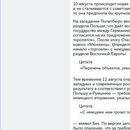
10 августа происходит новая
и не сталкиваются с советск
то она предпочла бы крупно
На заседании Политбюро вече
раздела Польши, что даёт во
государство между Германией
согласится на их предложени
торопятся». После этого Ста
нового «Мюнхена». Определё
начало «торговли» с немцами
разделе Восточной Европы:
Цитата:
«Перечень объектов, указ
Тем временем 12 августа от
западных и современных росс
результату в соответствии с 
Польшу и Румынию — требова
немецкого вторжения, реальн
Цитата:
«С немцами нам грозит п
— заявил Бек. По версии зап
было опасение, что за требо