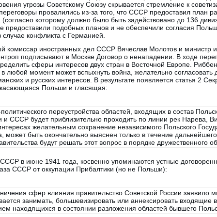
овения угрозы Советскому Союзу скрывается стремление к советиза
 переговоры провалились из-за того, что СССР предоставил план р
 (согласно которому должно было быть задействовано до 136 диви
е предоставили подобных планов и не обеспечили согласия Польш
в случае конфликта с Германией.
ный комиссар иностранных дел СССР Вячеслав Молотов и министр 
троп подписывают в Москве Договор о ненападении. В ходе пере
ределить сферы интересов двух стран в Восточной Европе. Риббент
в любой момент может вспыхнуть война, желательно согласовать
анских и русских интересов. В результате появляется статья 2 Се
 касающаяся Польши и гласящая:
политического переустройства областей, входящих в состав Польск
 и СССР будет приблизительно проходить по линии рек Нарева, Ви
интересах желательным сохранение независимого Польского Госуда
а, может быть окончательно выяснен только в течение дальнейшего
авительства будут решать этот вопрос в порядке дружественного о
 СССР в июне 1941 года, косвенно упоминаются устные договорен
аза СССР от оккупации Прибалтики (но не Польши):
аничения сфер влияния правительство Советской России заявило 
евается занимать, большевизировать или аннексировать входящие 
нием находящихся в состоянии разложения областей бывшего Польс