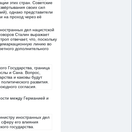
ции этих стран. Советские
азвёртывания своих сил
зий), однако представители
и на проход через её
иностранных дел нацистской
говоров Сталин выражает
роп отвечает, что, поскольку
 демаркационную линию во
кретного дополнительного
ого Государства, граница
слы и Сана. Вопрос,
рства и каковы будут
 политического развития.
боюдного согласия.
ности между Германией и
министру иностранных дел
в сферу его влияния
кого государства.