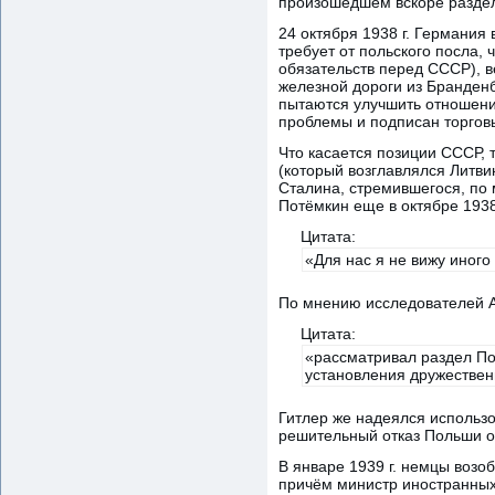
произошедшем вскоре раздел
24 октября 1938 г. Германи
требует от польского посла,
обязательств перед СССР), в
железной дороги из Бранденб
пытаются улучшить отношения
проблемы и подписан торгов
Что касается позиции СССР, 
(который возглавлялся Литв
Сталина, стремившегося, по
Потёмкин еще в октябре 1938
Цитата:
«Для нас я не вижу иного
По мнению исследователей А.
Цитата:
«рассматривал раздел По
установления дружестве
Гитлер же надеялся использо
решительный отказ Польши от
В январе 1939 г. немцы возо
причём министр иностранных