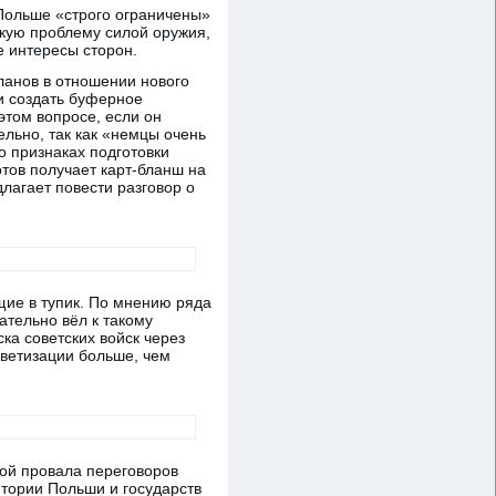
 Польше «строго ограничены»
скую проблему силой оружия,
 интересы сторон.
ланов в отношении нового
и создать буферное
этом вопросе, если он
льно, так как «немцы очень
о признаках подготовки
тов получает карт-бланш на
длагает повести разговор о
щие в тупик. По мнению ряда
ательно вёл к такому
ка советских войск через
ветизации больше, чем
ной провала переговоров
итории Польши и государств