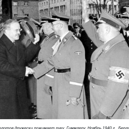
лотов дружески пожимает руку Гиммлеру. Ноябрь 1940 г. Берл