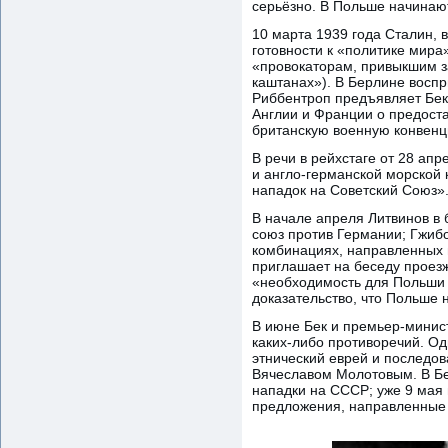
серьёзно. В Польше начинаю
10 марта 1939 года Сталин, 
готовности к «политике мира
«провокаторам, привыкшим з
каштанах»). В Берлине воспр
Риббентроп предъявляет Бек
Англии и Франции о предоста
британскую военную конвенц
В речи в рейхстаге от 28 ап
и англо-германской морской 
нападок на Советский Союз»
В начале апреля Литвинов в
союз против Германии; Гжибо
комбинациях, направленных п
приглашает на беседу проезж
«необходимость для Польши 
доказательство, что Польше 
В июне Бек и премьер-минист
каких-либо противоречий. О
этнический еврей и последов
Вячеславом Молотовым. В Бе
нападки на СССР; уже 9 мая 
предложения, направленные