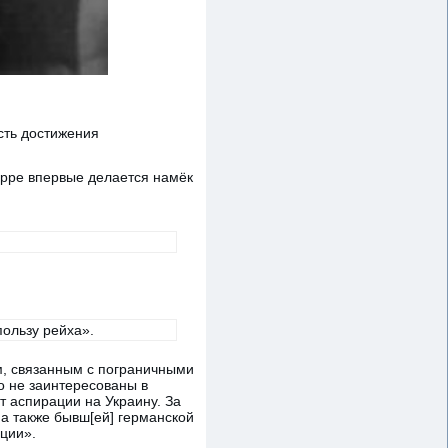
сть достижения
урре впервые делается намёк
пользу рейха».
м, связанным с пограничными
о не заинтересованы в
т аспирации на Украину. За
 а также бывш[ей] германской
иции».