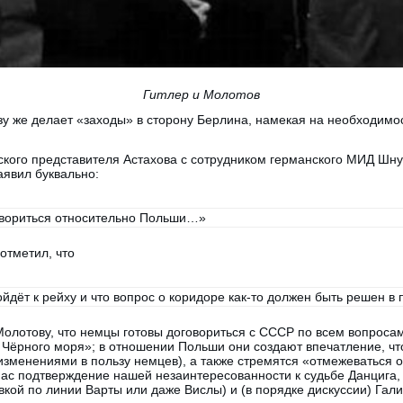
Гитлер и Молотов
зу же делает «заходы» в сторону Берлина, намекая на необходимо
тского представителя Астахова с сотрудником германского МИД Шн
аявил буквально:
овориться относительно Польши…»
 отметил, что
ойдёт к рейху и что вопрос о коридоре как-то должен быть решен в 
Молотову, что немцы готовы договориться с СССР по всем вопроса
 Чёрного моря»; в отношении Польши они создают впечатление, чт
изменениями в пользу немцев), а также стремятся «отмежеваться о
нас подтверждение нашей незаинтересованности к судьбе Данцига,
вкой по линии Варты или даже Вислы) и (в порядке дискуссии) Гал