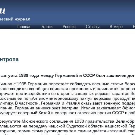
ии
ческий журнал
Главная
Блоги
Россия
Страны
В мире
Н
ентропа
 августа 1939 года между Германией и СССР был заключен до
чиная с 1935 Германия перестаёт соблюдать военные статьи Верса
ране вводится всеобщая воинская повинность и начинается перево
тречает противодействия со стороны западных держав, гарантов В
союзные ей по «Антикоминтерновскому пакту» державы проводят в
литику. В частности, Германия и Италия оказывают военную подде
пании, Германия аннексирует Австрию, Италия захватывает Эфио
купирует северный Китай и совершает агрессию против СССР в рай
результате Мюнхенского соглашения 1938 правительства Великоб
глашаются на передачу чешской Судетской области нацистской Ге
ториков, германскому руководству тем самым даётся «зеленый свет