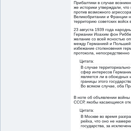
Прибалтики в случае возникн
же историки утверждали, что
против возможного агрессора
Великобритании и Франции н
территорию советских войск 
23 августа 1939 года народ
Германии Иоахим фон Риббен
желание со всей ясностью оп
между Германией и Польшей 
избежание столкновения герм
протокола, непосредственно
Цитата:
В случае территориально-
сфер интересов Германии
является ли в обоюдных 
границы этого государств
Во всяком случае, оба Пр
В ноте об объявлении войны
СССР, якобы касающиеся отк
Цитата:
В Москве во время разгр
рейха, что оно не намер
государства, за исключе