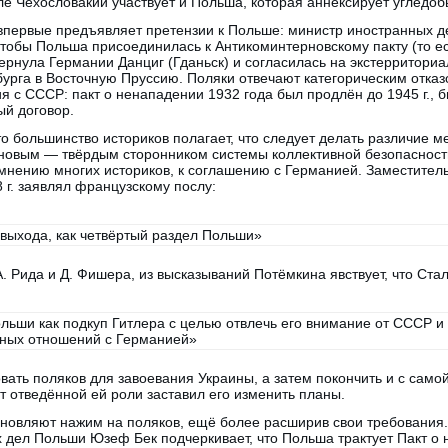
е Чехословакии участвует и Польша, которая аннексирует угледо
я впервые предъявляет претензии к Польше: министр иностранных 
 чтобы Польша присоединилась к Антикоминтерновскому пакту (то ес
ернула Германии Данциг (Гданьск) и согласилась на экстерритори
урга в Восточную Пруссию. Поляки отвечают категорическим отказ
 с СССР: пакт о ненападении 1932 года был продлён до 1945 г.,
ый договор.
то большинство историков полагает, что следует делать различие 
иновым — твёрдым сторонником системы коллективной безопасност
 мнению многих историков, к соглашению с Германией. Заместител
 г. заявлял французскому послу:
 выхода, как четвёртый раздел Польши»
 Рида и Д. Фишера, из высказываний Потёмкина явствует, что Ста
льши как подкуп Гитлера с целью отвлечь его внимание от СССР и 
нных отношений с Германией»
вать поляков для завоевания Украины, а затем покончить и с само
 отведённой ей роли заставил его изменить планы.
бновляют нажим на поляков, ещё более расширив свои требования.
 дел Польши Юзеф Бек подчеркивает, что Польша трактует Пакт о