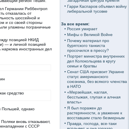
Загадочная фигура Кремля
бывающий регион Тешин.
Гарри Каспаров объявил войну
дел Германии Риббентроп
либеральной тусовке
ть отказалась от
альность шоссейной и
ом и со своей стороны
За все время:
 были улажены пограничные
Россия умирает
Мифы о Великой Войне
между позицией НКИД
Почему материал про
и) — и личной позицией
бурятского танкиста
ь наркома иностранных дел
просочился в прессу?
Портрет министра внутренних
дел Колокольцева в кругу
семьи и братвы
Сенат США присвоит Украине
статус американского
лин
союзника, без всякого членства
в НАТО
«Мерзейшая, наглая,
как средство
бесстыжая, глупая и алчная
власть»
Я был поражен до
й Польшей, однако
растерянности, а уважение к
восставшим стало безмерным
 Поляки вновь отказывают,
Правда, господа, все-таки
 ненападении с СССР
всплывет, и она гораздо