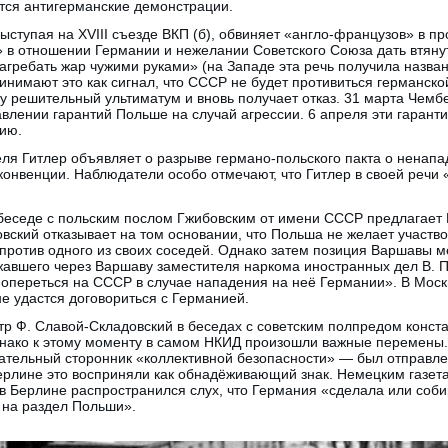
тся антигерманские демонстрации.
выступая на XVIII съезде ВКП (б), обвиняет «англо-французов» в п
» в отношении Германии и нежелании Советского Союза дать втяну
агребать жар чужими руками» (на Западе эта речь получила назва
инимают это как сигнал, что СССР не будет противиться германско
у решительный ультиматум и вновь получает отказ. 31 марта Чемб
влении гарантий Польше на случай агрессии. 6 апреля эти гарант
ию.
реля Гитлер объявляет о разрыве германо-польского пакта о ненапа
конвенции. Наблюдатели особо отмечают, что Гитлер в своей речи
.
 беседе с польским послом Гжибовским от имени СССР предлагае
вский отказывает на том основании, что Польша не желает участво
ротив одного из своих соседей. Однако затем позиция Варшавы м
авшего через Варшаву заместителя наркома иностранных дел В. П
опереться на СССР в случае нападения на неё Германии». В Москв
не удастся договориться с Германией.
р Ф. Славой-Складовский в беседах с советским полпредом конста
днако к этому моменту в самом НКИД произошли важные перемены.
ательный сторонник «коллективной безопасности» — был отправлен
рлине это восприняли как обнадёживающий знак. Немецким газет
в Берлине распространился слух, что Германия «сделала или соби
 на раздел Польши».