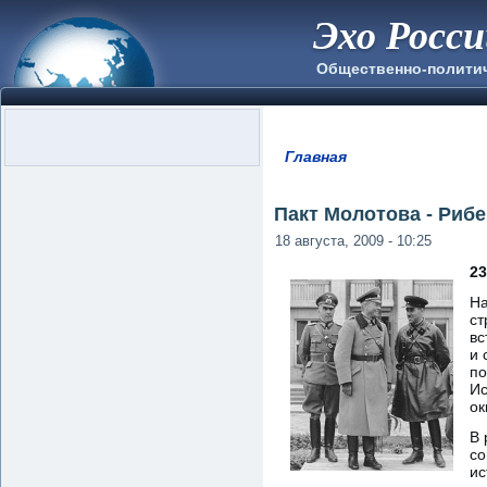
Эхо Росс
Общественно-полити
Главная
Вы здесь
Пакт Молотова - Риб
18 августа, 2009 - 10:25
23
На
ст
вс
и 
по
Ис
ок
В 
со
ис