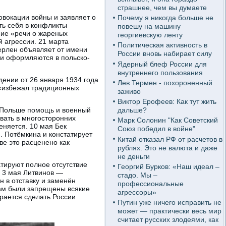
страшнее, чем вы думаете
ровокации войны и заявляет о
Почему я никогда больше не
ть себя в конфликты
повешу на машину
ние «речи о жареных
георгиевскую ленту
й агрессии. 21 марта
Политическая активность в
ерлен объявляет от имени
России вновь набирает силу
ии оформляются в польско-
Ядерный блеф России для
внутреннего пользования
дении от 26 января 1934 года
Лев Термен - похороненный
 «избежал традиционных
заживо
Виктор Ерофеев: Как тут жить
т Польше помощь и военный
дальше?
вать в многосторонних
Марк Солонин "Как Советский
еняется. 10 мая Бек
Союз победил в войне"
. Потёмкина и констатирует
Китай отказал РФ от расчетов в
е это расценено как
рублях. Это не валюта и даже
не деньги
тируют полное отсутствие
Георгий Бурков: «Наш идеал –
 3 мая Литвинов —
стадо. Мы –
 в отставку и заменён
профессиональные
ам были запрещены всякие
агрессоры»
рается сделать России
Путин уже ничего исправить не
может — практически весь мир
считает русских злодеями, как