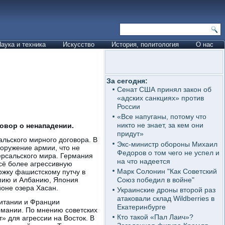
аука и техника
Искусство
История, политология
О нас
За сегодня:
Сенат США принял закон об
«адских санкциях» против
России
«Все напуганы, потому что
никто не знает, за кем они
говор о ненападении.
придут»
льского мирного договора. В
Экс-министр обороны Михаил
оружение армии, что не
Федоров о том чего не успел и
ерсальского мира. Германия
на что надеется
сё более агрессивную
Марк Солонин "Как Советский
ржку фашистскому путчу в
Союз победил в войне"
пию и Албанию, Япония
оне озера Хасан.
Украинские дроны второй раз
атаковали склад Wildberries в
ритании и Франции
Екатеринбурге
рмании. По мнению советских
Кто такой «Пал Лаич»?
» для агрессии на Восток. В