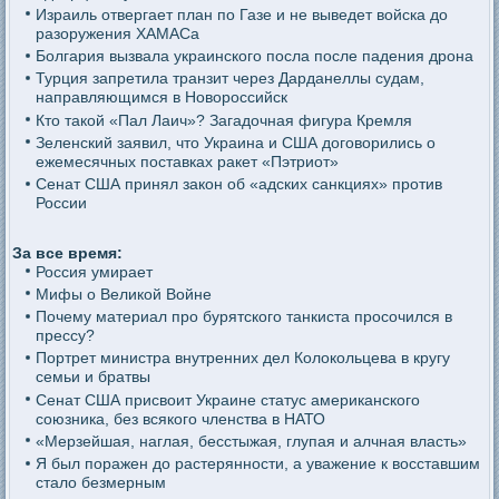
Израиль отвергает план по Газе и не выведет войска до
разоружения ХАМАСа
Болгария вызвала украинского посла после падения дрона
Турция запретила транзит через Дарданеллы судам,
направляющимся в Новороссийск
Кто такой «Пал Лаич»? Загадочная фигура Кремля
Зеленский заявил, что Украина и США договорились о
ежемесячных поставках ракет «Пэтриот»
Сенат США принял закон об «адских санкциях» против
России
За все время:
Россия умирает
Мифы о Великой Войне
Почему материал про бурятского танкиста просочился в
прессу?
Портрет министра внутренних дел Колокольцева в кругу
семьи и братвы
Сенат США присвоит Украине статус американского
союзника, без всякого членства в НАТО
«Мерзейшая, наглая, бесстыжая, глупая и алчная власть»
Я был поражен до растерянности, а уважение к восставшим
стало безмерным