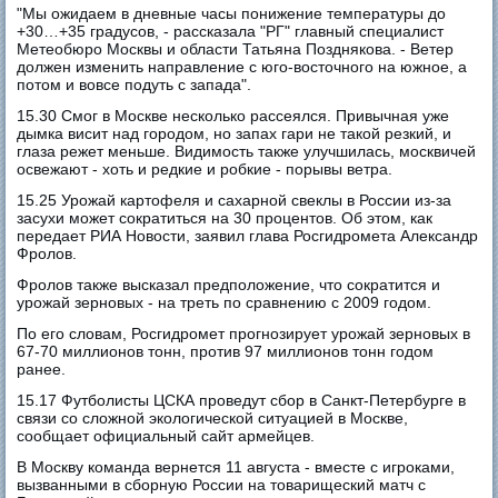
"Мы ожидаем в дневные часы понижение температуры до
+30…+35 градусов, - рассказала "РГ" главный специалист
Метеобюро Москвы и области Татьяна Позднякова. - Ветер
должен изменить направление с юго-восточного на южное, а
потом и вовсе подуть с запада".
15.30 Смог в Москве несколько рассеялся. Привычная уже
дымка висит над городом, но запах гари не такой резкий, и
глаза режет меньше. Видимость также улучшилась, москвичей
освежают - хоть и редкие и робкие - порывы ветра.
15.25 Урожай картофеля и сахарной свеклы в России из-за
засухи может сократиться на 30 процентов. Об этом, как
передает РИА Новости, заявил глава Росгидромета Александр
Фролов.
Фролов также высказал предположение, что сократится и
урожай зерновых - на треть по сравнению с 2009 годом.
По его словам, Росгидромет прогнозирует урожай зерновых в
67-70 миллионов тонн, против 97 миллионов тонн годом
ранее.
15.17 Футболисты ЦСКА проведут сбор в Санкт-Петербурге в
связи со сложной экологической ситуацией в Москве,
сообщает официальный сайт армейцев.
В Москву команда вернется 11 августа - вместе с игроками,
вызванными в сборную России на товарищеский матч с