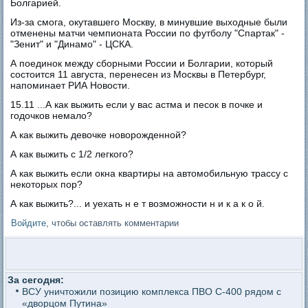
Болгарией.
Из-за смога, окутавшего Москву, в минувшие выходные были
отменены матчи чемпионата России по футболу "Спартак" -
"Зенит" и "Динамо" - ЦСКА.
А поединок между сборными России и Болгарии, который
состоится 11 августа, перенесен из Москвы в Петербург,
напоминает РИА Новости.
15.11 ...А как выжить если у вас астма и песок в почке и
годочков немало?
А как выжить девочке новорожденной?
А как выжить с 1/2 легкого?
А как выжить если окна квартиры на автомобильную трассу с
некоторых пор?
А как выжить?... и уехать н е т возможности н и к а к о й.
Войдите
, чтобы оставлять комментарии
За сегодня:
ВСУ уничтожили позицию комплекса ПВО С-400 рядом с
«дворцом Путина»