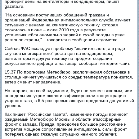
проверит цены на вентиляторы и кондиционеры, пишет
gazeta.ru.
"На основании поступивших обращений граждан и
организаций Федеральная антимонопольная служба изучает
ситуацию с ценами на климатическую технику, которая
сложилась в июне – июле 2010 года в результате
установившейся аномально жаркой и сухой погоды в ряде
регионов страны," – говорится в сообщении ведомства.
Сейчас ФАС исследует проблему "значительного, а в ряде
случаев многократного" роста цен на кондиционеры,
вентиляторы и другую технику на предмет создания
искусственного дефицита на товар, сообщает интернет-сайт.
15.37 По прогнозам Метеобюро, экологическая обстановка в
столице начнет улучшаться со среды: температура понизится,
ветер сменит направление.
Но вторник, по всей видимости, будет не менее тяжелым, чем
понедельник: утром экологи зафиксировали концентрацию
угарного газа, в 6,5 раз превышающую предельно допустимый
уровень.
Как пишет "Российская газета", изменение погоды принесет
ожидаемый Метеобюро Москвы и области атмосферный
фронт с запада. Правда, преодолев большое расстояние и
встретив мощное сопротивление антициклона, силы фронт
потеряет, однако тяжелую ситуацию немного облегчит.