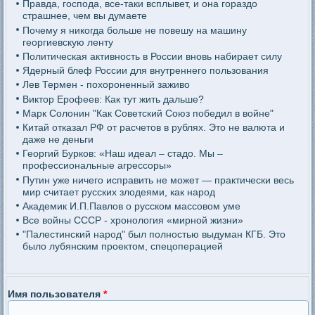
Правда, господа, все-таки всплывет, и она гораздо
страшнее, чем вы думаете
Почему я никогда больше не повешу на машину
георгиевскую ленту
Политическая активность в России вновь набирает силу
Ядерный блеф России для внутреннего пользования
Лев Термен - похороненный заживо
Виктор Ерофеев: Как тут жить дальше?
Марк Солонин "Как Советский Союз победил в войне"
Китай отказал РФ от расчетов в рублях. Это не валюта и
даже не деньги
Георгий Бурков: «Наш идеал – стадо. Мы –
профессиональные агрессоры»
Путин уже ничего исправить не может — практически весь
мир считает русских злодеями, как народ
Академик И.П.Павлов о русском массовом уме
Все войны СССР - хронология «мирной жизни»
"Палестинский народ" был полностью выдуман КГБ. Это
было лубянским проектом, спецоперацией
Имя пользователя
*