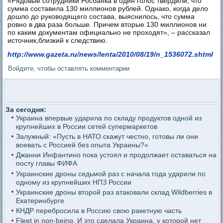
«Рядовые сотрудники Росбанка в один голос твердили, что
сумма составила 130 миллионов рублей. Однако, когда дело
дошло до руководящего состава, выяснилось, что сумма
ровно в два раза больше. Причем вторые 130 миллионов ни
по каким документам официально не проходят», – рассказал
источник,близкий к следствию.
http://www.gazeta.ru/news/lenta/2010/08/19/n_1536072.shtml
Войдите
, чтобы оставлять комментарии
За сегодня:
Украина впервые ударила по складу продуктов одной из
крупнейших в России сетей супермаркетов
Залужный: «Пусть в НАТО скажут честно, готовы ли они
воевать с Россией без опыта Украины?»
Джанни Инфантино пока устоял и продолжает оставаться на
посту главы ФИФА
Украинские дроны седьмой раз с начала года ударили по
одному из крупнейших НПЗ России
Украинские дроны второй раз атаковали склад Wildberries в
Екатеринбурге
КНДР перебросила в Россию свою ракетную часть
Fleet in non-being. И это сделала Украина, у которой нет