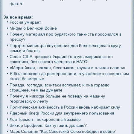
флота
За все время:
Россия умирает
Мифы о Великой Войне
Почему материал про бурятского танкиста просочился в
прессу?
Портрет министра внутренних дел Колокольцева в кругу
семьи и братвы
Сенат США присвоит Украине статус американского
союзника, без всякого членства в НАТО
«Мерзейшая, наглая, бесстыжая, глупая и алчная власть»
Я был поражен до растерянности, а уважение к восставшим
стало безмерным
Правда, господа, все-таки всплывет, и она гораздо
страшнее, чем вы думаете
Почему я никогда больше не повешу на машину
георгиевскую ленту
Политическая активность в России вновь набирает силу
Ядерный блеф России для внутреннего пользования
Лев Термен - похороненный заживо
Виктор Ерофеев: Как тут жить дальше?
Марк Солонин "Как Советский Союз победил в войне"