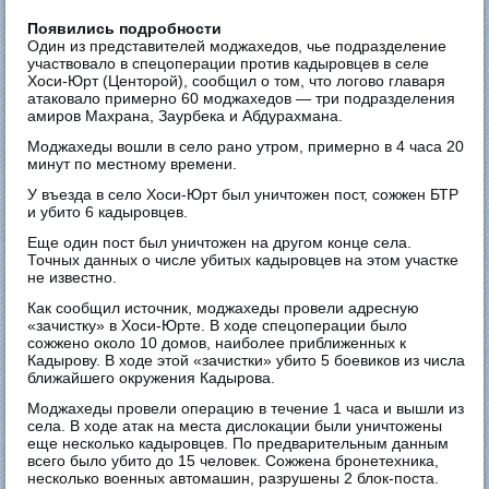
Появились подробности
Один из представителей моджахедов, чье подразделение
участвовало в спецоперации против кадыровцев в селе
Хоси-Юрт (Центорой), сообщил о том, что логово главаря
атаковало примерно 60 моджахедов — три подразделения
амиров Махрана, Заурбека и Абдурахмана.
Моджахеды вошли в село рано утром, примерно в 4 часа 20
минут по местному времени.
У въезда в село Хоси-Юрт был уничтожен пост, сожжен БТР
и убито 6 кадыровцев.
Еще один пост был уничтожен на другом конце села.
Точных данных о числе убитых кадыровцев на этом участке
не известно.
Как сообщил источник, моджахеды провели адресную
«зачистку» в Хоси-Юрте. В ходе спецоперации было
сожжено около 10 домов, наиболее приближенных к
Кадырову. В ходе этой «зачистки» убито 5 боевиков из числа
ближайшего окружения Кадырова.
Моджахеды провели операцию в течение 1 часа и вышли из
села. В ходе атак на места дислокации были уничтожены
еще несколько кадыровцев. По предварительным данным
всего было убито до 15 человек. Сожжена бронетехника,
несколько военных автомашин, разрушены 2 блок-поста.