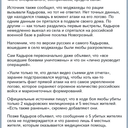
Источник также сообщил, что моджахеды по рации
вызывали Кадырова, но тот не ответил. Нет точных данных,
где находился главарь в момент атаки на его логово. По
одним данным он прятался в подвале своего дома. По
другим — как только раздались первые выстрелы, Кадыров
немедленно выехал из села и спрятался на российской
военной базе в районе поселка Новогрозный.
Напомним, что по версии русских и самого Кадырова,
вошедшие в село моджахеды были якобы разгромлены.
Сам Кадыров первоначально даже объявил, что «все
вошедшие боевики уничтожены» и что он «лично руководит
операцией».
«Ушли только те, кто делал видео съемки для отчета»,
заранее подстраховался муртад, чтобы хоть как-то
принизить факт прямой атаки на его самое укрепленное
логово, которое охраняют огромное количество российских
войск и марионеточных формирований.
Официальные источники пишут, что в ходе боя якобы убиты
только 2 кадыровских милиционера и 5 местных жителей.
«Есть также раненые», скромно добавляют они.
Позже Кадыров объявил, что сообщение о 5 убитых жителях
села не подтверждается и что ранено лишь 4 местных
жителя, которым оказывается медицинская помощь.