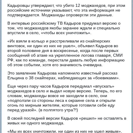
Кадыровцы утверждают, что убито 12 моджахедов, при этом
российские источники указывают, что эта информация не
подтверждается. Моджахеды опровергли эти данные.
В интервью российскому ТВ Кадыров придумал версию о
том, что моджахедов якобы заранее ждали и специально
впустили в село, «чтобы всех уничтожить».
«Их взяли в кольцо и расстреливали из снайперских
винтовок, ни один из них не ушел», объявил Кадыров во
второй половине дня в воскресенье, когда после первых
сообщений об атаке на укрепленное логова главаря, СМИ
РФ, как по команде, перестали давать любую информацию
об этом событии, хотя его значимость очевидна.
Это заявление Кадырова напомнило известный рассказ
Ельцина о 38 снайперах, наблюдающих за «боевиками».
Еще через пару часов Кадыров передумал «впускать»
моджахедов в село и выдал новую версию. Теперь, по его
словам, моджахеды вовсе не заходили в село, они
«подползли со стороны леса к окраине села и открыли
огонь по мирным жителям, которые готовили себе еду
перед уразой». (в полпятого утра?!)
В своей последней версии Кадыров «решил» не оставлять в
живых ни одного моджахеда.
«Мы их всех уничтожили, ни один из них не ушел живым»,