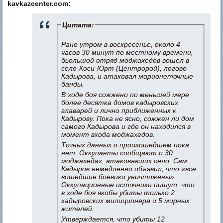
kavkazcenter.com:
Цитата:
Рано утром в воскресенье, около 4
часов 30 минут по местному времени,
бьольшой отряд моджахедов вошел в
село Хоси-Юрт (Центророй), логово
Кадырова, и атаковал марионеточные
банды.
В ходе боя сожжено по меньшей мере
более десятка домов кадыровских
главарей и лично приближенных к
Кадырову. Пока не ясно, сожжен ли дом
самого Кадырова и где он находился в
момент входа моджахедов.
Точных данных о произошедшем пока
нет. Оккупанты сообщают о 30
моджахедах, атаковавших село. Сам
Кадыров немедленно объявил, что «все
вошедшие боевики уничтожены».
Оккупационные источники пишут, что
в ходе боя якобы убиты только 2
кадыровских милиционера и 5 мирных
жителей.
Утверждается, что убиты 12