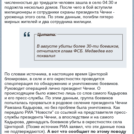
численностью до тридцати человек зашла в село 04:30 и
подожгла несколько домов. После чего в бой вступили
милиционеры и сотрудники охраны президента Чечни -
уроженца этого села. По этим данным, погибли пятеро
мирных жителей и два сотрудника милиции.
Цитата:
В августе убиты более 30-ти боевиков,
отчитался глава ФСБ. Медведев его
похвалил
По словам источника, в настоящее время Центорой
блокирован, в селе и его окрестностях проводится
спецоперация по обнаружению и уничтожению боевиков.
Руководит операцией лично президент Чечни. О
происходящем было известно лишь со слов самого Кадырова
и его пресс-службы. По этим данным, группа боевиков
попыталась прорваться в родовое селение президента Чечни
Рамзана Кадырова, но без проблем была уничтожена. Как
передало РИА "Новости" со ссылкой на представителя пресс-
службы президента Чечни, а впоследствии и на самого
Кадырова, двенадцать боевиков убиты в окрестностях села
Центорой. (Позже источник РИА заявил, что эти данные пока
не подтверждаются).
А вот что сообщает по этому поводу