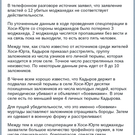
В телефонном разговоре источник заявил, что заявление
властей о 12 убитых моджахедах не соответствует
действительности.
По уточненным данным в ходе проведения спецоперации в
Хоси-Юрте со стороны моджахедов было потеряно 3
моджахеда, 2 моджахеда числятся пропавшими без вести и
на связь пока не выходили, то есть всего пять человек.
Между тем, как стало известно от источников среди жителей
Хоси-Юрта, Кадыров приказал расстрелять, группу
заложников из числа узников его личной тюрьмы, которая
находится в этом селе. Точное число расстрелянных пока
неизвестно. По некоторым данным речь идет от 8 до 10
заложников.
В Чечне всем хорошо известно, что Кадыров держит в
подвалах личной тюрьмы в селе Хоси-Юрт десятки
похищенных заложников из числа молодых людей, которых
периодически убивают и объявляют «боевиками». В этом
селе есть по меньшей мере 4 личных тюрьмы Кадырова.
Для пущей убедительности, что это именно «боевики»
муртады заставляют заложников отращивать бороды. Затем
их одевают в военную форму и расстреливают.
Между тем в ходе спецоперации в Хоси-Юрте моджахеды
захватили большое количество трофейного оружия, в том
числе специального, боеприпасов, средств связи.