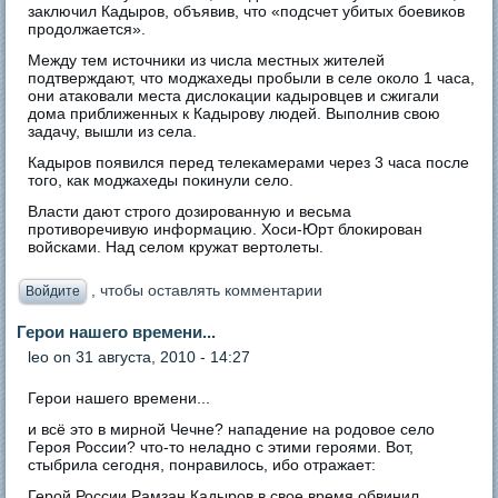
заключил Кадыров, объявив, что «подсчет убитых боевиков
продолжается».
Между тем источники из числа местных жителей
подтверждают, что моджахеды пробыли в селе около 1 часа,
они атаковали места дислокации кадыровцев и сжигали
дома приближенных к Кадырову людей. Выполнив свою
задачу, вышли из села.
Кадыров появился перед телекамерами через 3 часа после
того, как моджахеды покинули село.
Власти дают строго дозированную и весьма
противоречивую информацию. Хоси-Юрт блокирован
войсками. Над селом кружат вертолеты.
, чтобы оставлять комментарии
Войдите
Герои нашего времени...
leo
on 31 августа, 2010 - 14:27
Герои нашего времени...
и всё это в мирной Чечне? нападение на родовое село
Героя России? что-то неладно с этими героями. Вот,
стыбрила сегодня, понравилось, ибо отражает:
Герой России Рамзан Кадыров в свое время обвинил