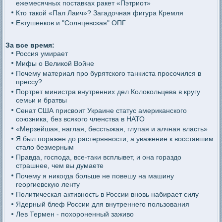
ежемесячных поставках ракет «Пэтриот»
Кто такой «Пал Лаич»? Загадочная фигура Кремля
Евтушенков и "Солнцевская" ОПГ
За все время:
Россия умирает
Мифы о Великой Войне
Почему материал про бурятского танкиста просочился в
прессу?
Портрет министра внутренних дел Колокольцева в кругу
семьи и братвы
Сенат США присвоит Украине статус американского
союзника, без всякого членства в НАТО
«Мерзейшая, наглая, бесстыжая, глупая и алчная власть»
Я был поражен до растерянности, а уважение к восставшим
стало безмерным
Правда, господа, все-таки всплывет, и она гораздо
страшнее, чем вы думаете
Почему я никогда больше не повешу на машину
георгиевскую ленту
Политическая активность в России вновь набирает силу
Ядерный блеф России для внутреннего пользования
Лев Термен - похороненный заживо