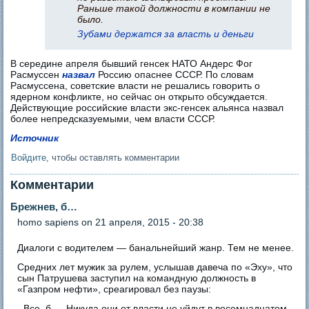
Раньше такой должности в компании не
было.
Зубами держатся за власть и деньги
В середине апреля бывший генсек НАТО Андерс Фог
Расмуссен
назвал
Россию опаснее СССР. По словам
Расмуссена, советские власти не решались говорить о
ядерном конфликте, но сейчас он открыто обсуждается.
Действующие российские власти экс-генсек альянса назвал
более непредсказуемыми, чем власти СССР.
Источник
Войдите
, чтобы оставлять комментарии
Комментарии
Брежнев, б…
homo sapiens
on 21 апреля, 2015 - 20:38
Диалоги с водителем — банальнейший жанр. Тем не менее.
Средних лет мужик за рулем, услышав давеча по «Эху», что
сын Патрушева заступил на командную должность в
«Газпром нефти», среагировал без паузы:
- Все, б…. Никуда они от власти не уйдут в восемнадцатом