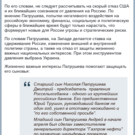
По его словам, не следует рассчитывать на скорый отказ США
и их ближайших союзников от давления на Россию. По
мнению Патрушева, попытки негативного воздействия на
российскую экономику, финансы, социальную и политическую
сферы в ближайшее время будут только нарастать, что
формирует новые для России угрозы и стратегические риски.
По словам Патрушева, на Западе делается ставка на
сдерживание России, изменение внешней и внутренней
политики страны, а также на отказ от защиты жизненно
важных национальных интересов. При этом инструментом
давления выбрана Украина.
Жизненно важные интересы Патрушева помогают защищать
его сыновья:
Старший сын Николая Патрушева
Дмитрий - председатель правления
Россельхозбанка - одного из крупнейших
российских банков. Его предшественник
Юрий Трушин, руководивший банком не
один год, ушел в отставку неожиданно и
"по его собственной просьбе".
Младший сын Патрушева Андрей в начале
апреля был сделан заместителем
генерального директора "Газпром нефти"
по развитию шельфовых проектов.