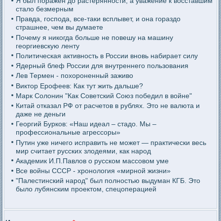
Я был поражен до растерянности, а уважение к восставшим
стало безмерным
Правда, господа, все-таки всплывет, и она гораздо
страшнее, чем вы думаете
Почему я никогда больше не повешу на машину
георгиевскую ленту
Политическая активность в России вновь набирает силу
Ядерный блеф России для внутреннего пользования
Лев Термен - похороненный заживо
Виктор Ерофеев: Как тут жить дальше?
Марк Солонин "Как Советский Союз победил в войне"
Китай отказал РФ от расчетов в рублях. Это не валюта и
даже не деньги
Георгий Бурков: «Наш идеал – стадо. Мы –
профессиональные агрессоры»
Путин уже ничего исправить не может — практически весь
мир считает русских злодеями, как народ
Академик И.П.Павлов о русском массовом уме
Все войны СССР - хронология «мирной жизни»
"Палестинский народ" был полностью выдуман КГБ. Это
было лубянским проектом, спецоперацией