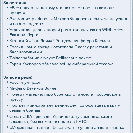
За сегодня:
«Все напуганы, потому что никто не знает, за кем они
придут»
Экс-министр обороны Михаил Федоров о том чего не успел
и на что надеется
Украинские дроны второй раз атаковали склад Wildberries в
Екатеринбурге
Кто такой «Пал Лаич»? Загадочная фигура Кремля
Россия ночью трижды атаковала Одессу ракетами и
беспилотниками
Twitter забанил аккаунт Bellingcat в поиске
Гарри Каспаров объявил войну либеральной тусовке
За все время:
Россия умирает
Мифы о Великой Войне
Почему материал про бурятского танкиста просочился в
прессу?
Портрет министра внутренних дел Колокольцева в кругу
семьи и братвы
Сенат США присвоит Украине статус американского
союзника, без всякого членства в НАТО
«Мерзейшая, наглая, бесстыжая, глупая и алчная власть»