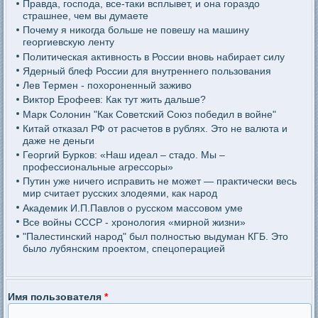
Правда, господа, все-таки всплывет, и она гораздо
страшнее, чем вы думаете
Почему я никогда больше не повешу на машину
георгиевскую ленту
Политическая активность в России вновь набирает силу
Ядерный блеф России для внутреннего пользования
Лев Термен - похороненный заживо
Виктор Ерофеев: Как тут жить дальше?
Марк Солонин "Как Советский Союз победил в войне"
Китай отказал РФ от расчетов в рублях. Это не валюта и
даже не деньги
Георгий Бурков: «Наш идеал – стадо. Мы –
профессиональные агрессоры»
Путин уже ничего исправить не может — практически весь
мир считает русских злодеями, как народ
Академик И.П.Павлов о русском массовом уме
Все войны СССР - хронология «мирной жизни»
"Палестинский народ" был полностью выдуман КГБ. Это
было лубянским проектом, спецоперацией
Имя пользователя
*