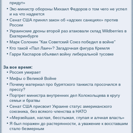
придут»
Экс-министр обороны Михаил Федоров о том чего не успел
и на что надеется
Сенат США принял закон об «адских санкциях» против
России
Украинские дроны второй раз атаковали склад Wildberries в
Екатеринбурге
Марк Солонин "Как Советский Союз победил в войне"
Кто такой «Пал Лаич»? Загадочная фигура Кремля
Гарри Каспаров объявил войну либеральной тусовке
За все время:
Россия умирает
Мифы о Великой Войне
Почему материал про бурятского танкиста просочился в
прессу?
Портрет министра внутренних дел Колокольцева в кругу
семьи и братвы
Сенат США присвоит Украине статус американского
союзника, без всякого членства в НАТО
«Мерзейшая, наглая, бесстыжая, глупая и алчная власть»
Я был поражен до растерянности, а уважение к восставшим
стало безмерным