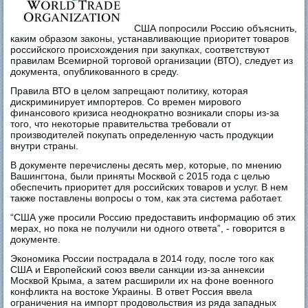
США попросили Россию объяснить,
каким образом законы, устанавливающие приоритет товаров
российского происхождения при закупках, соответствуют
правилам Всемирной торговой организации (ВТО), следует из
документа, опубликованного в среду.
Правила ВТО в целом запрещают политику, которая
дискриминирует импортеров. Со времен мирового
финансового кризиса неоднократно возникали споры из-за
того, что некоторые правительства требовали от
производителей покупать определенную часть продукции
внутри страны.
В документе перечислены десять мер, которые, по мнению
Вашингтона, были приняты Москвой с 2015 года с целью
обеспечить приоритет для российских товаров и услуг. В нем
также поставлены вопросы о том, как эта система работает.
“США уже просили Россию предоставить информацию об этих
мерах, но пока не получили ни одного ответа”, - говорится в
документе.
Экономика России пострадала в 2014 году, после того как
США и Европейский союз ввели санкции из-за аннексии
Москвой Крыма, а затем расширили их на фоне военного
конфликта на востоке Украины. В ответ Россия ввела
ограничения на импорт продовольствия из ряда западных