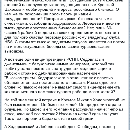
стоящий на полусогнутых перед национальным Крошкой
Цахесом и лоббирующий интересы российского бизнеса. О
чем же он покорнейше просит солнце нашей
государственности? Прекратить рэкет бизнеса алчными
силовиками, освободить Ходорковского, Лебедева и десятки
тысяч других арестованных бизнесменов? Нет, лишь 60-
часовой рабочей недели на своих предприятиях не хватает
для полного счастья первому российскому владельцу клуба
НБА. С каким же высоко поднятым тонусом является он потом
на интеллектуальные беседы со своим куршевельским
выводком.
А вот еще один вице-президент РСПП. Седовласый
джентльмен с безукоризненными манерами, который так
любит устало посетовать на трудности модернизации в
рабской стране с дебилизированным населением.
"Высокомерием" Ходорковского в отношениях с властью
объясняет он все постигшие того напасти. Разве одно это
словечко "высокомерие" не выдает самого вице-президента
как законченного номенклатурного раба до мозга костей?
На той знаменитой встрече в Кремле Михаил Ходорковский не
был высокомерен. Он был высоколоб. Он предложил стране
будущее. Но Цахес и его компания рассудили иначе: "
Что из
того, что лоб его высоко? Ногами в нашей грязи он увяз
".
Так с тех пор они и барахтаются в своей грязи.
А Ходорковский и Лебедев свободны. Свободны, наконец.