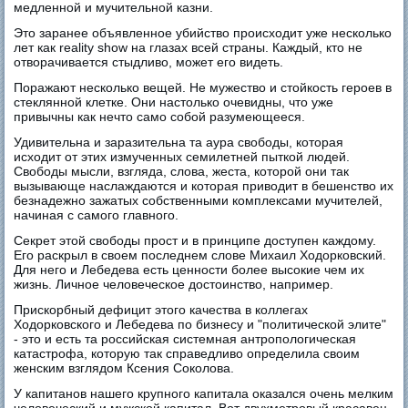
медленной и мучительной казни.
Это заранее объявленное убийство происходит уже несколько
лет как reality show на глазах всей страны. Каждый, кто не
отворачивается стыдливо, может его видеть.
Поражают несколько вещей. Не мужество и стойкость героев в
стеклянной клетке. Они настолько очевидны, что уже
привычны как нечто само собой разумеющееся.
Удивительна и заразительна та аура свободы, которая
исходит от этих измученных семилетней пыткой людей.
Свободы мысли, взгляда, слова, жеста, которой они так
вызывающе наслаждаются и которая приводит в бешенство их
безнадежно зажатых собственными комплексами мучителей,
начиная с самого главного.
Секрет этой свободы прост и в принципе доступен каждому.
Его раскрыл в своем последнем слове Михаил Ходорковский.
Для него и Лебедева есть ценности более высокие чем их
жизнь. Личное человеческое достоинство, например.
Прискорбный дефицит этого качества в коллегах
Ходорковского и Лебедева по бизнесу и "политической элите"
- это и есть та российская системная антропологическая
катастрофа, которую так справедливо определила своим
женским взглядом Ксения Соколова.
У капитанов нашего крупного капитала оказался очень мелким
человеческий и мужской капитал. Вот двухметровый красавец,