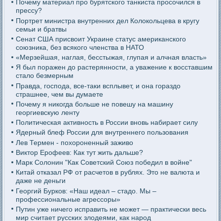
Почему материал про бурятского танкиста просочился в
прессу?
Портрет министра внутренних дел Колокольцева в кругу
семьи и братвы
Сенат США присвоит Украине статус американского
союзника, без всякого членства в НАТО
«Мерзейшая, наглая, бесстыжая, глупая и алчная власть»
Я был поражен до растерянности, а уважение к восставшим
стало безмерным
Правда, господа, все-таки всплывет, и она гораздо
страшнее, чем вы думаете
Почему я никогда больше не повешу на машину
георгиевскую ленту
Политическая активность в России вновь набирает силу
Ядерный блеф России для внутреннего пользования
Лев Термен - похороненный заживо
Виктор Ерофеев: Как тут жить дальше?
Марк Солонин "Как Советский Союз победил в войне"
Китай отказал РФ от расчетов в рублях. Это не валюта и
даже не деньги
Георгий Бурков: «Наш идеал – стадо. Мы –
профессиональные агрессоры»
Путин уже ничего исправить не может — практически весь
мир считает русских злодеями, как народ