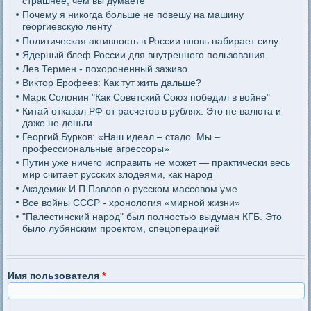
страшнее, чем вы думаете
Почему я никогда больше не повешу на машину
георгиевскую ленту
Политическая активность в России вновь набирает силу
Ядерный блеф России для внутреннего пользования
Лев Термен - похороненный заживо
Виктор Ерофеев: Как тут жить дальше?
Марк Солонин "Как Советский Союз победил в войне"
Китай отказал РФ от расчетов в рублях. Это не валюта и
даже не деньги
Георгий Бурков: «Наш идеал – стадо. Мы –
профессиональные агрессоры»
Путин уже ничего исправить не может — практически весь
мир считает русских злодеями, как народ
Академик И.П.Павлов о русском массовом уме
Все войны СССР - хронология «мирной жизни»
"Палестинский народ" был полностью выдуман КГБ. Это
было лубянским проектом, спецоперацией
Имя пользователя
*