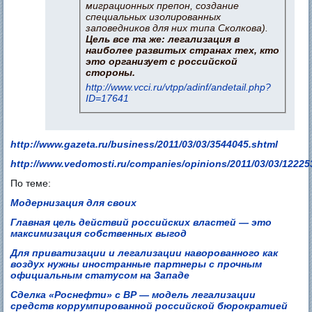
миграционных препон, создание
специальных изолированных
заповедников для них типа Сколкова).
Цель все та же: легализация в
наиболее развитых странах тех, кто
это организует с российской
стороны.
http://www.vcci.ru/vtpp/adinf/andetail.php?
ID=17641
http://www.gazeta.ru/business/2011/03/03/3544045.shtml
http://www.vedomosti.ru/companies/opinions/2011/03/03/12225
По теме:
Модернизация для своих
Главная цель действий российских властей — это
максимизация собственных выгод
Для приватизации и легализации наворованного как
воздух нужны иностранные партнеры с прочным
официальным статусом на Западе
Сделка «Роснефти» с ВР — модель легализации
средств коррумпированной российской бюрократией