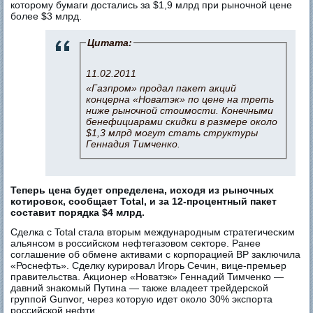
которому бумаги достались за $1,9 млрд при рыночной цене
более $3 млрд.
Цитата:
11.02.2011
«Газпром» продал пакет акций
концерна «Новатэк» по цене на треть
ниже рыночной стоимости. Конечными
бенефициарами скидки в размере около
$1,3 млрд могут стать структуры
Геннадия Тимченко.
Теперь цена будет определена, исходя из рыночных
котировок, сообщает Total, и за 12-процентный пакет
составит порядка $4 млрд.
Сделка с Total стала вторым международным стратегическим
альянсом в российском нефтегазовом секторе. Ранее
соглашение об обмене активами с корпорацией BP заключила
«Роснефть». Сделку курировал Игорь Сечин, вице-премьер
правительства. Акционер «Новатэк» Геннадий Тимченко —
давний знакомый Путина — также владеет трейдерской
группой Gunvor, через которую идет около 30% экспорта
российской нефти.