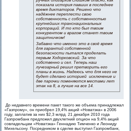
ручных олигархов слишком опасно, как
показала история павших в последнее
время диктаторов. Решено что
надёжнее переплести свою
собственность с собственностью
крупнейших транснациональных
корпораций. И то кто был твоим
конкурентом и врагом станет твоим
защитничком!
Забавно что именно это в своё время
для гарантий собственной
безопасности пытался проделать
первым Ходорковский. За что
собственно и сел. Теперь наш
лучезарный решил претворить его
планы в жизнь. Надеюсь что для него не
будет сделано историей исключение и
две парочки поменяются местами лет
этак на 8, а лучше на все 14.
До недавнего времени пакет такого же объема принадлежал
«Газпрому», он приобрел 19,4% акций «Новатэка» в 2006
году, заплатив за них $2,3 млрд. 21 декабря 2010 года
Газпромбанк предложил двухлетний опцион на 9,4% акций
совладельцам «Новатэка» Геннадию Тимченко и Леониду
Михельсону. Посредником в сделке выступил Газпромбанк,