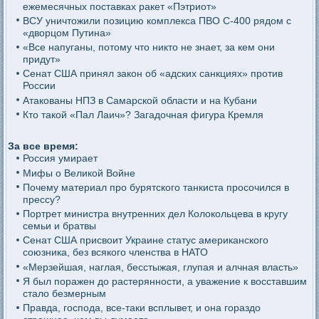
ежемесячных поставках ракет «Пэтриот»
ВСУ уничтожили позицию комплекса ПВО С-400 рядом с
«дворцом Путина»
«Все напуганы, потому что никто не знает, за кем они
придут»
Сенат США принял закон об «адских санкциях» против
России
Атакованы НПЗ в Самарской области и на Кубани
Кто такой «Пал Лаич»? Загадочная фигура Кремля
За все время:
Россия умирает
Мифы о Великой Войне
Почему материал про бурятского танкиста просочился в
прессу?
Портрет министра внутренних дел Колокольцева в кругу
семьи и братвы
Сенат США присвоит Украине статус американского
союзника, без всякого членства в НАТО
«Мерзейшая, наглая, бесстыжая, глупая и алчная власть»
Я был поражен до растерянности, а уважение к восставшим
стало безмерным
Правда, господа, все-таки всплывет, и она гораздо