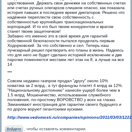
царствования. Держать свои денежки на собственных счетах
или счетах ручных олигархов слишком опасно, как показала
история павших в последнее время диктаторов. Решено что
надёжнее переплести свою собственность с
собственностью крупнейших транснациональных
корпораций. И то кто был твоим конкурентом и врагом
станет твоим защитничком!
Забавно что именно это в своё время для гарантий
собственной безопасности пытался проделать первым
Ходорковский. За что собственно и сел. Теперь наш
лучезарный решил претворить его планы в жизнь. Надеюсь
что для него не будет сделано историей исключение и две
парочки поменяются местами лет этак на 8, а лучше на все
14.
***
Совсем недавно газпром продал "другу" около 10%
новатэка за 2 млрд., а тут французы платят 4 млрд за 12%.
"Национальному достоянию" нанесён ущерб более чем в
1.5 млрд. Мошеничество, использование служебного
положения, по-простому ВОРОВСТВО у всех на глазах.
Заманивают иностранцев для гарантии своего будущего и
по дороге воруют гигантскими кусками.
http://www.vedomosti.ru/companies/opinions/2011/03/03/122
, чтобы оставлять комментарии
Войдите