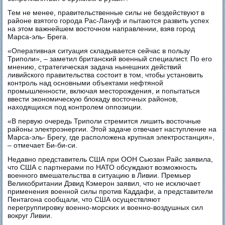
Тем не менее, правительственные силы не бездействуют в
районе взятого города Рас-Лануф и пытаются развить успех
на этом важнейшем восточном направлении, взяв город
Марса-эль- Брега.
«Оперативная ситуация складывается сейчас в пользу
Триполи», – заметил британский военный специалист. По его
мнению, стратегическая задача нынешних действий
ливийского правительства состоит в том, чтобы установить
контроль над основными объектами нефтяной
промышленности, включая месторождения, и попытаться
ввести экономическую блокаду восточных районов,
находящихся под контролем оппозиции.
«В первую очередь Триполи стремится лишить восточные
районы электроэнергии. Этой задаче отвечает наступление на
Марса-эль- Брегу, где расположена крупная электростанция»,
– отмечает Би-би-си.
Недавно представитель США при ООН Сьюзан Райс заявила,
что США с партнерами по НАТО обсуждают возможность
военного вмешательства в ситуацию в Ливии. Премьер
Великобритании Дэвид Кэмерон заявил, что не исключает
применения военной силы против Каддафи, а представители
Пентагона сообщали, что США осуществляют
перегруппировку военно-морских и военно-воздушных сил
вокруг Ливии.