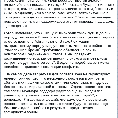
Происходят потрясения, люди восстают против властей,
власти убивают восставших людей", - сказал Лугар, по мнению
которого, самый важный вопрос заключается в том, "готовы ли
США (в одиночку или в союзе) вмешаться, взять ситуацию в
свои руки овладеть ситуацией и сказать: "Сейчас мы наведем
порядок, парни, мы поддерживаем эту группировку, наша цель
- демократия".
Лугар напомнил, что США "уже выбирали такой путь и до сих
пор идут по нему в Ираке (хотя и на завершающей его стадии)
и, естественно, в Афганистане. В такой ситуации
американскому народу следует понять, что новая война - это
"тяжелейшее бремя", требующее объявления войны
Конгрессом Соединенных штатов, а не "праздных
размышлений о том, как бы ввести, с риском или без риска
запретную для полетов зону". Введение подобных зон может
неизбежно привести к эскалации конфликта.
"На самом деле запретная для полетов зона не гарантирует
ничего помимо того, что несколько самолетов могут быть
сбиты в них нашими самолетами или союзными, я надеюсь,
без потерь с американской стороны... Однако после того, как
самолеты Муамара Каддафи уйдут со сцены, людей все
равно будут убивать, резать на земле, и что тогда?", -
вопрошает Лугар, полагающий, что даже если в результате
военного вмешательства многие жизни будут спасены, еще
больше людей погибнет в результате продолжения
гражданской войны.