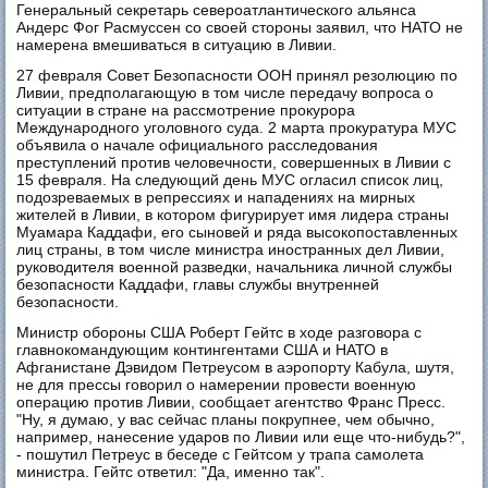
Генеральный секретарь североатлантического альянса
Андерс Фог Расмуссен со своей стороны заявил, что НАТО не
намерена вмешиваться в ситуацию в Ливии.
27 февраля Совет Безопасности ООН принял резолюцию по
Ливии, предполагающую в том числе передачу вопроса о
ситуации в стране на рассмотрение прокурора
Международного уголовного суда. 2 марта прокуратура МУС
объявила о начале официального расследования
преступлений против человечности, совершенных в Ливии с
15 февраля. На следующий день МУС огласил список лиц,
подозреваемых в репрессиях и нападениях на мирных
жителей в Ливии, в котором фигурирует имя лидера страны
Муамара Каддафи, его сыновей и ряда высокопоставленных
лиц страны, в том числе министра иностранных дел Ливии,
руководителя военной разведки, начальника личной службы
безопасности Каддафи, главы службы внутренней
безопасности.
Министр обороны США Роберт Гейтс в ходе разговора с
главнокомандующим контингентами США и НАТО в
Афганистане Дэвидом Петреусом в аэропорту Кабула, шутя,
не для прессы говорил о намерении провести военную
операцию против Ливии, сообщает агентство Франс Пресс.
"Ну, я думаю, у вас сейчас планы покрупнее, чем обычно,
например, нанесение ударов по Ливии или еще что-нибудь?",
- пошутил Петреус в беседе с Гейтсом у трапа самолета
министра. Гейтс ответил: "Да, именно так".