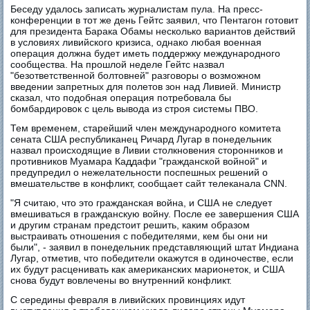
Беседу удалось записать журналистам пула. На пресс-
конференции в тот же день Гейтс заявил, что Пентагон готовит
для президента Барака Обамы несколько вариантов действий
в условиях ливийского кризиса, однако любая военная
операция должна будет иметь поддержку международного
сообщества. На прошлой неделе Гейтс назвал
"безответственной болтовней" разговоры о возможном
введении запретных для полетов зон над Ливией. Министр
сказал, что подобная операция потребовала бы
бомбардировок с цель вывода из строя системы ПВО.
Тем временем, старейший член международного комитета
сената США республиканец Ричард Лугар в понедельник
назвал происходящие в Ливии столкновения сторонников и
противников Муамара Каддафи "гражданской войной" и
предупредил о нежелательности поспешных решений о
вмешательстве в конфликт, сообщает сайт телеканала CNN.
"Я считаю, что это гражданская война, и США не следует
вмешиваться в гражданскую войну. После ее завершения США
и другим странам предстоит решить, каким образом
выстраивать отношения с победителями, кем бы они ни
были", - заявил в понедельник представляющий штат Индиана
Лугар, отметив, что победители окажутся в одиночестве, если
их будут расценивать как американских марионеток, и США
снова будут вовлечены во внутренний конфликт.
С середины февраля в ливийских провинциях идут