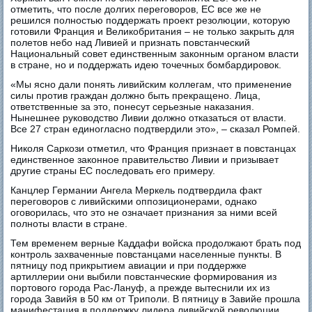
отметить, что после долгих переговоров, ЕС все же не
решился полностью поддержать проект резолюции, которую
готовили Франция и Великобритания – не только закрыть для
полетов небо над Ливией и признать повстанческий
Национальный совет единственным законным органом власти
в стране, но и поддержать идею точечных бомбардировок.
«Мы ясно дали понять ливийским коллегам, что применение
силы против граждан должно быть прекращено. Лица,
ответственные за это, понесут серьезные наказания.
Нынешнее руководство Ливии должно отказаться от власти.
Все 27 стран единогласно подтвердили это», – сказал Ромпей.
Николя Саркози отметил, что Франция признает в повстанцах
единственное законное правительство Ливии и призывает
другие страны ЕС последовать его примеру.
Канцлер Германии Ангела Меркель подтвердила факт
переговоров с ливийскими оппозиционерами, однако
оговорилась, что это не означает признания за ними всей
полноты власти в стране.
Тем временем верные Каддафи войска продолжают брать под
контроль захваченные повстанцами населенные пункты. В
пятницу под прикрытием авиации и при поддержке
артиллерии они выбили повстанческие формирования из
портового города Рас-Лануф, а прежде вытеснили их из
города Завийя в 50 км от Триполи. В пятницу в Завийе прошла
манифестация в поддержку лидера ливийской революции.