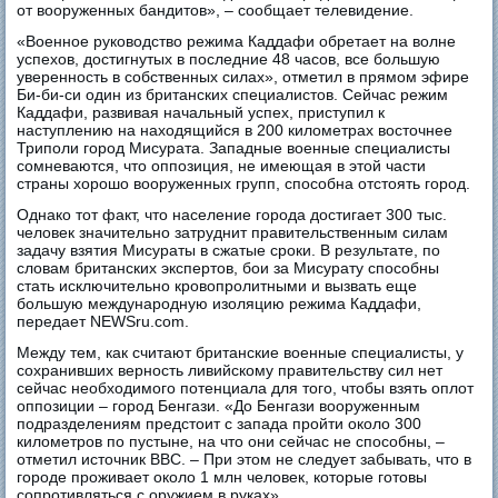
от вооруженных бандитов», – сообщает телевидение.
«Военное руководство режима Каддафи обретает на волне
успехов, достигнутых в последние 48 часов, все большую
уверенность в собственных силах», отметил в прямом эфире
Би-би-си один из британских специалистов. Сейчас режим
Каддафи, развивая начальный успех, приступил к
наступлению на находящийся в 200 километрах восточнее
Триполи город Мисурата. Западные военные специалисты
сомневаются, что оппозиция, не имеющая в этой части
страны хорошо вооруженных групп, способна отстоять город.
Однако тот факт, что население города достигает 300 тыс.
человек значительно затруднит правительственным силам
задачу взятия Мисураты в сжатые сроки. В результате, по
словам британских экспертов, бои за Мисурату способны
стать исключительно кровопролитными и вызвать еще
большую международную изоляцию режима Каддафи,
передает NEWSru.com.
Между тем, как считают британские военные специалисты, у
сохранивших верность ливийскому правительству сил нет
сейчас необходимого потенциала для того, чтобы взять оплот
оппозиции – город Бенгази. «До Бенгази вооруженным
подразделениям предстоит с запада пройти около 300
километров по пустыне, на что они сейчас не способны, –
отметил источник ВВС. – При этом не следует забывать, что в
городе проживает около 1 млн человек, которые готовы
сопротивляться с оружием в руках».