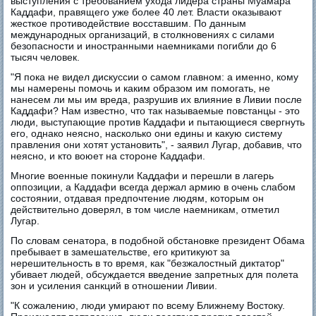
выступления с требованием ухода лидера страны Муамара
Каддафи, правящего уже более 40 лет. Власти оказывают
жесткое противодействие восставшим. По данным
международных организаций, в столкновениях с силами
безопасности и иностранными наемниками погибли до 6
тысяч человек.
"Я пока не видел дискуссии о самом главном: а именно, кому
мы намерены помочь и каким образом им помогать, не
нанесем ли мы им вреда, разрушив их влияние в Ливии после
Каддафи? Нам известно, что так называемые повстанцы - это
люди, выступающие против Каддафи и пытающиеся свергнуть
его, однако неясно, насколько они едины и какую систему
правления они хотят установить", - заявил Лугар, добавив, что
неясно, и кто воюет на стороне Каддафи.
Многие военные покинули Каддафи и перешли в лагерь
оппозиции, а Каддафи всегда держал армию в очень слабом
состоянии, отдавая предпочтение людям, которым он
действительно доверял, в том числе наемникам, отметил
Лугар.
По словам сенатора, в подобной обстановке президент Обама
пребывает в замешательстве, его критикуют за
нерешительность в то время, как "безжалостный диктатор"
убивает людей, обсуждается введение запретных для полета
зон и усиления санкций в отношении Ливии.
"К сожалению, люди умирают по всему Ближнему Востоку.