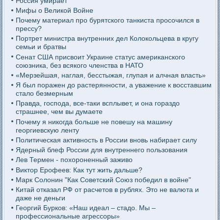
Россия умирает
Мифы о Великой Войне
Почему материал про бурятского танкиста просочился в
прессу?
Портрет министра внутренних дел Колокольцева в кругу
семьи и братвы
Сенат США присвоит Украине статус американского
союзника, без всякого членства в НАТО
«Мерзейшая, наглая, бесстыжая, глупая и алчная власть»
Я был поражен до растерянности, а уважение к восставшим
стало безмерным
Правда, господа, все-таки всплывет, и она гораздо
страшнее, чем вы думаете
Почему я никогда больше не повешу на машину
георгиевскую ленту
Политическая активность в России вновь набирает силу
Ядерный блеф России для внутреннего пользования
Лев Термен - похороненный заживо
Виктор Ерофеев: Как тут жить дальше?
Марк Солонин "Как Советский Союз победил в войне"
Китай отказал РФ от расчетов в рублях. Это не валюта и
даже не деньги
Георгий Бурков: «Наш идеал – стадо. Мы –
профессиональные агрессоры»