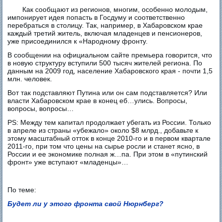
Как сообщают из регионов, многим, особенно молодым,
импонирует идея попасть в Госдуму и соответственно
перебраться в столицу. Так, например, в Хабаровском крае
каждый третий житель, включая младенцев и пенсионеров,
уже присоединился к «Народному фронту.
В сообщении на официальном сайте премьера говорится, что
в новую структуру вступили 500 тысяч жителей региона. По
данным на 2009 год, население Хабаровского края - почти 1,5
млн. человек.
Вот так подставляют Путина или он сам подставляется? Или
власти Хабаровском крае в конец еб…улись. Вопросы,
вопросы, вопросы…
PS: Между тем капитал продолжает убегать из России. Только
в апреле из страны «убежало» около $8 млрд., добавьте к
этому масштабный отток в конце 2010-го и в первом квартале
2011-го, при том что цены на сырье росли и станет ясно, в
России и ее экономике полная ж…па. При этом в «путинский
фронт» уже вступают «младенцы»…
По теме:
Будет ли у этого фронта свой Нюрнберг?