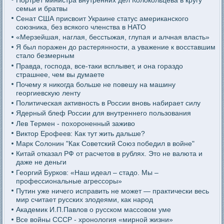
семьи и братвы
Сенат США присвоит Украине статус американского
союзника, без всякого членства в НАТО
«Мерзейшая, наглая, бесстыжая, глупая и алчная власть»
Я был поражен до растерянности, а уважение к восставшим
стало безмерным
Правда, господа, все-таки всплывет, и она гораздо
страшнее, чем вы думаете
Почему я никогда больше не повешу на машину
георгиевскую ленту
Политическая активность в России вновь набирает силу
Ядерный блеф России для внутреннего пользования
Лев Термен - похороненный заживо
Виктор Ерофеев: Как тут жить дальше?
Марк Солонин "Как Советский Союз победил в войне"
Китай отказал РФ от расчетов в рублях. Это не валюта и
даже не деньги
Георгий Бурков: «Наш идеал – стадо. Мы –
профессиональные агрессоры»
Путин уже ничего исправить не может — практически весь
мир считает русских злодеями, как народ
Академик И.П.Павлов о русском массовом уме
Все войны СССР - хронология «мирной жизни»