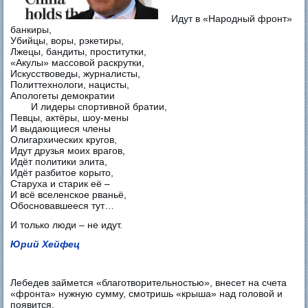
Идут в «Народный фронт»
банкиры,
Убийцы, воры, рэкетиры,
Лжецы, бандиты, проститутки,
«Акулы» массовой раскрутки,
Искусствоведы, журналисты,
Политтехнологи, нацисты,
Апологеты демократии
И лидеры спортивной братии,
Певцы, актёры, шоу-мены
И выдающиеся члены
Олигархических кругов,
Идут друзья моих врагов,
Идёт политики элита,
Идёт разбитое корыто,
Старуха и старик её –
И всё вселенское рваньё,
Обосновавшееся тут…
И только люди – не идут.
Юрий Хейфец
Лебедев займется «благотворительностью», внесет на счета
«фронта» нужную сумму, смотришь «крыша» над головой и
появится.