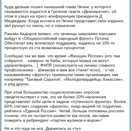
Куда дальше пошел нынешний глава Чечни, у которого
оказывается издается в Грозном газета «Демократия», об
этом я узнал на пресс-конференции президента Д.
Медведева. Когда коллега из Чечни представил свое издание,
зал рухнул со смеху, но о серьезном…
Рамзан Кадыров заявил, что чеченцы широкими массами
войдут в «Общероссийский народный фронт» Путина.
Обеспечат ему всяческую поддержку, надеюсь не 105-ти
процентную из ста возможных процентов.
Сообщаю так же вам, что кроме «Женщин России» (кто там
собрался… наверно те бабы, которых мужья не могут
удовлетворить…), ФНПР (посмотрите на личико главного
профсоюзника – Шмакова и вам все станет ясно), - к так
называемому «фронту» примкнули такие организации, как
например "Трезвый Саратов", «Молодогвардейцы Хакассии»,
и ряд других.
При этом большинство социологических опросов
свидетельствует о том, что не более 10% населения
представляет себе цели и задачи «путинского фронта». Более
60% считают создание «фронта», пиар-акцией по поднятию
рейтинга «Единой России». Читай, больше половины россиян
поняли, что их пытаются развести как лохов, заставив
поверить в ребрендинг «партии жуликов и воров»!
Но и это еще не все. Держитесь за стул…