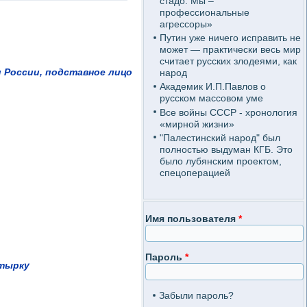
стадо. Мы –
профессиональные
агрессоры»
Путин уже ничего исправить не
может — практически весь мир
считает русских злодеями, как
 России, подставное лицо
народ
Академик И.П.Павлов о
русском массовом уме
Все войны СССР - хронология
«мирной жизни»
"Палестинский народ" был
полностью выдуман КГБ. Это
было лубянским проектом,
спецоперацией
Имя пользователя
*
Пароль
*
утырку
Забыли пароль?