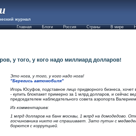
ии
ческий журнал
Главная
Блоги
Россия
Страны
В мире
Н
ов, у того, у кого надо миллиард долларов!
Это нога, у того, у кого надо нога!
"Берегись автомобиля"
Игорь Юсуфов, подставное лицо придворного бизнеса, хочет 
- купить блокпакет примерно за 1 млрд долларов, и сейчас ве
председателем наблюдательного совета аэропорта Валерием
Из комментариев:
1 млрд долларов на
банк москвы, 1 млрд на домодедово. От
госчиновника никто не спрашивает. Зато путин с медведе
борются с коррупцией.