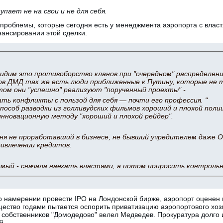
пает не на свои и не для себя.
проблемы, которые сегодня есть у менеджмента аэропорта с власт
нансировании этой сделки.
видим это противоборство кланов при "очередном" распределении
в ДМД так же есть люди приближенные к Путину, которые не 
том они "успешно" реализуют "порученный проекты" -
ать конфликты с пользой для себя — почти его профессия. "
пособ разводки из голливудских фильмов хороший и плохой полиц
инновационную методу "хороший и плохой рейдер".
дня не проработавший в бизнесе, не бывший учредителем даже 
ривлечении кредитов.
омый - сначала наехать властями, а потом попросить контрольн
 намерении провести IPO на Лондонской бирже, аэропорт оценен в
ество годами пытается оспорить приватизацию аэропортового хозя
ь собственников "Домодедово" велел Медведев. Прокуратура долго 
й.