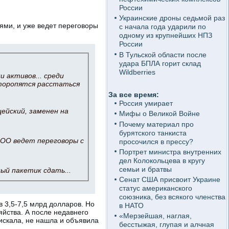
России
Украинские дроны седьмой раз
ями, и уже ведет переговоры
с начала года ударили по
одному из крупнейших НПЗ
России
В Тульской области после
удара БПЛА горит склад
Wildberries
 активов... среди
торопятся расстаться
За все время:
Россия умирает
ейский, заменен на
Мифы о Великой Войне
Почему материал про
бурятского танкиста
ООО ведет переговоры с
просочился в прессу?
Портрет министра внутренних
дел Колокольцева в кругу
семьи и братвы
ый пакетик сдать...
Сенат США присвоит Украине
статус американского
союзника, без всякого членства
 3,5-7,5 млрд долларов. Но
в НАТО
йства. А после недавнего
«Мерзейшая, наглая,
искала, не нашла и объявила
бесстыжая, глупая и алчная