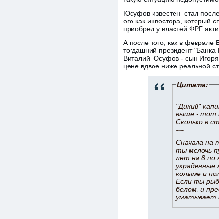
Юсуфов известен стал после 
его как инвестора, который 
приобрел у властей ФРГ акти
А после того, как в феврале
тогдашний президент "Банка 
Виталий Юсуфов - сын Игоря 
цене вдвое ниже реальной ст
Цитата:
"Дикий" капи
выше - тот 
Сколько в с
***
Сначала на 
ты мелочь п
лет на 8 по
украденные 
колыме и по
Если ты рыб
белом, и пр
уматывает в