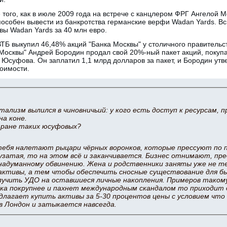
того, как в июле 2009 года на встрече с канцлером ФРГ Ангелой 
способен вывести из банкротства германские верфи Wadan Yards. 
вы Wadan Yards за 40 млн евро.
 ВТБ выкупил 46,48% акций "Банка Москвы" у столичного правительс
Москвы" Андрей Бородин продал свой 20%-ный пакет акций, покуп
Юсуфова. Он заплатил 1,1 млрд долларов за пакет, и Бородин утве
оимости.
тализм вылился в чиновничьий: у кого есть доступ к ресурсам, п
на коне.
тране таких юсуфовых?
тебя налетают рыцари чёрных воронков, которые прессуют по 
узатая, то на этом всё и заканчивается. Бизнес отнимают, п
 надуманному обвинению. Жена и родственники заняты уже не т
активы, а тем чтобы обеспечить сносные существование для б
лучить УДО на оставшиеся личные накопления. Примеров такому
ка покрупнее и пахнет международным скандалом то приходит д
едлагает купить активы за 5-30 процентов цены с условием чт
 Лондон и затыкается навсегда.