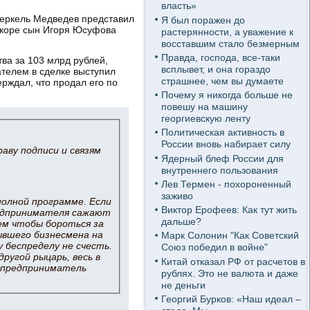
власть»
Меркель Медведев представил
Я был поражен до
Вскоре сын Игоря Юсуфова
растерянности, а уважение к
восставшим стало безмерным
Правда, господа, все-таки
тва за 103 млрд рублей,
всплывет, и она гораздо
ателем в сделке выступил
страшнее, чем вы думаете
рждал, что продал его по
Почему я никогда больше не
повешу на машину
георгиевскую ленту
Политическая активность в
России вновь набирает силу
раву подписи и связям
Ядерный блеф России для
внутреннего пользования
Лев Термен - похороненный
заживо
полной программе. Если
Виктор Ерофеев: Как тут жить
редпринимателя сажают
дальше?
ем чтобы бороться за
ывшего бизнесмена на
Марк Солонин "Как Советский
 беспределу не счесть.
Союз победил в войне"
ругой рыцарь, весь в
Китай отказал РФ от расчетов в
о предприниматель
рублях. Это не валюта и даже
не деньги
Георгий Бурков: «Наш идеал –