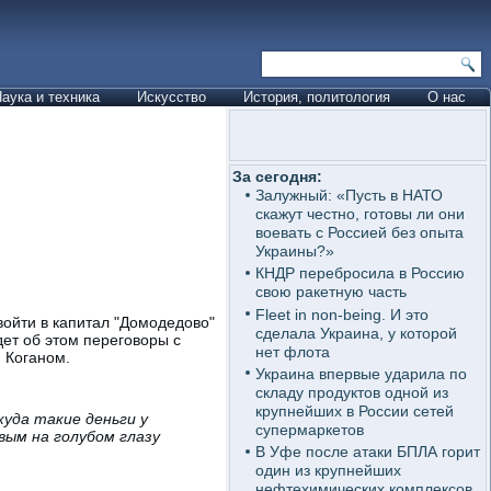
аука и техника
Искусство
История, политология
О нас
За сегодня:
Залужный: «Пусть в НАТО
скажут честно, готовы ли они
воевать с Россией без опыта
Украины?»
КНДР перебросила в Россию
свою ракетную часть
Fleet in non-being. И это
войти в капитал "Домодедово"
сделала Украина, у которой
дет об этом переговоры с
нет флота
 Коганом.
Украина впервые ударила по
складу продуктов одной из
крупнейших в России сетей
куда такие деньги у
супермаркетов
вым на голубом глазу
В Уфе после атаки БПЛА горит
один из крупнейших
нефтехимических комплексов