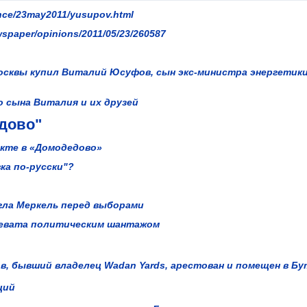
nce/23may2011/yusupov.html
wspaper/opinions/2011/05/23/260587
осквы купил Виталий Юсуфов, сын экс-министра энергетики
о сына Виталия и их друзей
дово"
акте в «Домодедово»
ка по-русски"?
огла Меркель перед выборами
ревата политическим шантажом
в, бывший владелец Wadan Yards, арестован и помещен в Б
ций