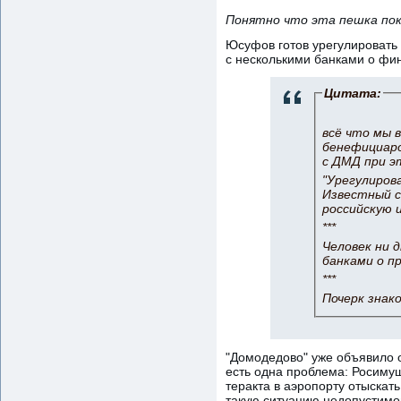
Понятно что эта пешка поку
Юсуфов готов урегулировать 
с несколькими банками о фи
Цитата:
всё что мы 
бенефициаро
с ДМД при э
"Урегулиров
Известный с
российскую 
***
Человек ни 
банками о п
***
Почерк знак
"Домодедово" уже объявило о
есть одна проблема: Росимущ
теракта в аэропорту отыскат
такую ситуацию недопустимо